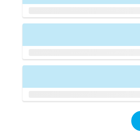
拡
資
きま
充
料
せん
の
ので
の
ご了
お
ご
承く
申
請
ださ
し
求
い。
込
は
み
こ
は
ち
こ
ら
ち
ら
無
料
掲
情
載
報
情
拡
報
充
の
の
修
お
正
申
は
し
こ
込