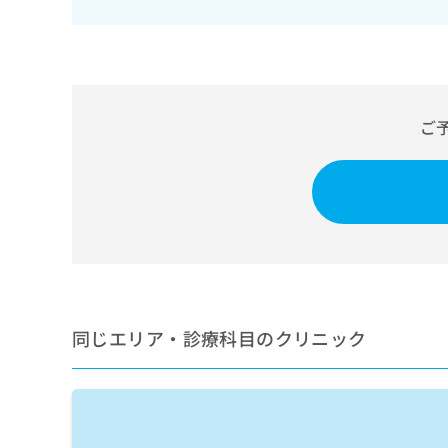
せ
こち
ち
らは
は
マイ
こ
ら
ナビ
ち
クリ
ら
ニッ
クナ
広
ビサ
ご
広
資
イト
告
告
への
料
出
出
お問
の
稿
合せ
稿
ご
の
フォ
の
請
お
ーム
お
求
問
とな
問
りま
は
い
い
す。
こ
合
合
クリ
ち
わ
ニッ
わ
ら
せ
クの
せ
同じエリア・診療科目のクリニック
は
予
は
約・
こ
こ
無
症状
ち
ち
のご
料
ら
相談
ら
情
など
報
はで