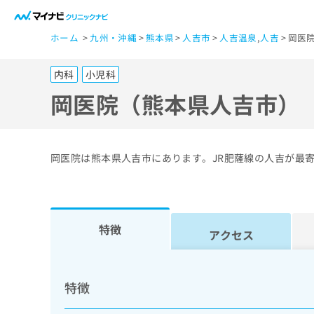
一
ホーム
九州・沖縄
熊本県
人吉市
人吉温泉
,
人吉
岡医
般
ユ
内科
小児科
ー
ザ
岡医院（熊本県人吉市）
ー
の
方
岡医院は熊本県人吉市にあります。JR肥薩線の人吉が最
は
こ
ち
ら
特徴
アクセス
医
マ
療
イ
特徴
ナ
関
ビ