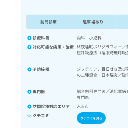
係
ク
者
リ
の
ニ
ッ
訪問診療
駐車場あり
方
ク
は
ナ
こ
診療科目
内科 小児科
ビ
ち
に
終夜睡眠ポリグラフィー／
対応可能な疾患・治療
関
ら
圧呼吸療法（睡眠時無呼吸
す
視鏡検査／上部消化管内視
る
道・膵臓領域の一次診療／
お
ジフテリア、百日せき及び
予防接種
広
次診療／内分泌･代謝･栄
広
問
の二種混合／日本脳炎／破
告
告
い
かぜ／A型肝炎／B型肝炎
出
代
合
稿
わ
総合内科専門医／消化器病
理
専門医
の
せ
専門医
店
お
は
の
人吉市
訪問診療対応エリア
問
こ
い
方
ち
クチコミ
合
クチコミを見る
ら
は
わ
こ