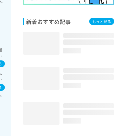
い。
新着おすすめ記事
もっと見る
陽
loading...
内
･胆
る
の一
ん
く
loading...
る
チ
loading...