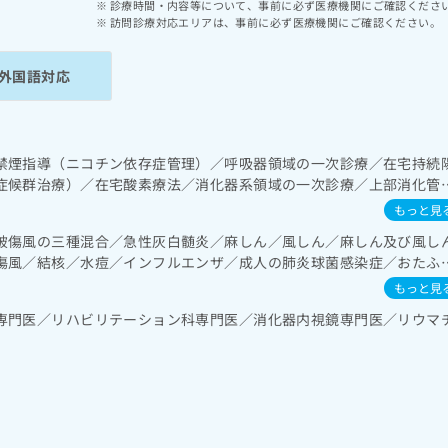
診療時間・内容等について、事前に必ず医療機関にご確認くださ
訪問診療対応エリアは、事前に必ず医療機関にご確認ください。
外国語対応
禁煙指導（ニコチン依存症管理）／呼吸器領域の一次診療／在宅持続
症候群治療）／在宅酸素療法／消化器系領域の一次診療／上部消化管
鏡的切除術／下部消化管内視鏡検査／下部消化管内視鏡的切除術／肝
もっと見
循環器系領域の一次診療／ホルター型心電図検査／腎･泌尿器系領域
破傷風の三種混合／急性灰白髄炎／麻しん／風しん／麻しん及び風し
養領域の一次診療／血液・免疫系領域の一次診療／ＭＲＩ撮影／CT撮影
傷風／結核／水痘／インフルエンザ／成人の肺炎球菌感染症／おたふ
もっと見
専門医／リハビリテーション科専門医／消化器内視鏡専門医／リウマ