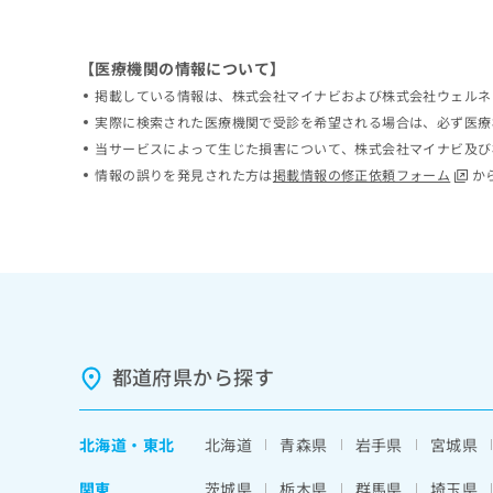
ち
み
ら
は
こ
【医療機関の情報について】
ち
掲載している情報は、株式会社マイナビおよび株式会社ウェルネ
そ
ら
実際に検索された医療機関で受診を希望される場合は、必ず医療
の
他
当サービスによって生じた損害について、株式会社マイナビ及び
の
情報の誤りを発見された方は
掲載情報の修正依頼フォーム
か
お
問
い
合
わ
せ
は
こ
ち
都道府県から探す
ら
北海道
・
東北
北海道
青森県
岩手県
宮城県
関東
茨城県
栃木県
群馬県
埼玉県