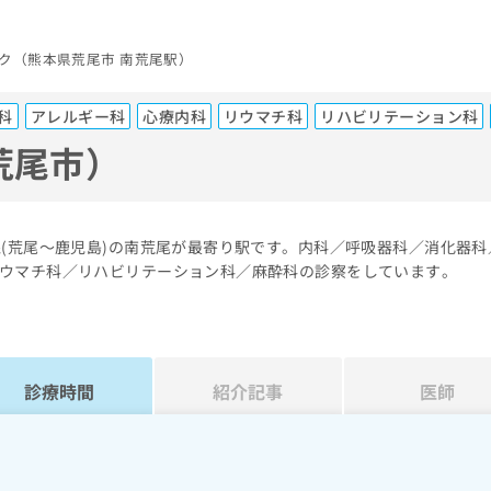
ク（熊本県荒尾市 南荒尾駅）
科
アレルギー科
心療内科
リウマチ科
リハビリテーション科
荒尾市）
線(荒尾～鹿児島)の南荒尾が最寄り駅です。内科／呼吸器科／消化器科
ウマチ科／リハビリテーション科／麻酔科の診察をしています。
診療時間
紹介記事
医師