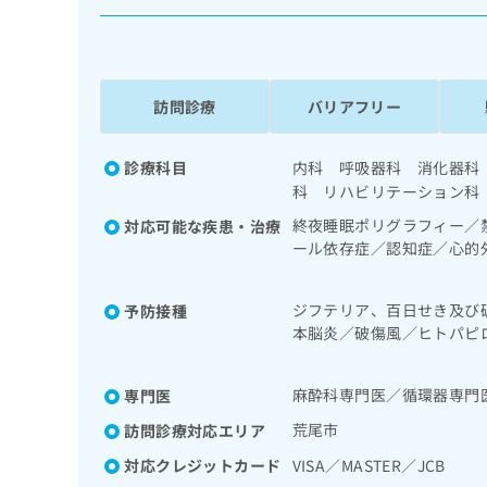
係
ク
者
リ
の
ニ
ッ
方
ク
訪問診療
バリアフリー
は
ナ
こ
ビ
ち
診療科目
内科 呼吸器科 消化器科
に
関
科 リハビリテーション科
ら
す
終夜睡眠ポリグラフィー／
対応可能な疾患・治療
る
ール依存症／認知症／心的
お
広
吸療法（睡眠時無呼吸症候
広
問
告
検査／下部消化管内視鏡検
告
い
ジフテリア、百日せき及び
予防接種
一次診療／循環器系領域の
出
代
合
本脳炎／破傷風／ヒトパピ
析／夜間透析／乳腺領域の
稿
わ
理
／おたふくかぜ／B型肝炎
の
リン療法／糖尿病患者教育
せ
店
お
継続的な管理及び指導／血
は
麻酔科専門医／循環器専門
専門医
の
問
こ
及び外傷領域の一次診療／
い
方
ち
荒尾市
訪問診療対応エリア
ハビリテーション／廃用症
合
ら
るがん疼痛治療／がんに伴
は
対応クレジットカード
VISA／MASTER／JCB
わ
取り
こ