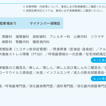
診療時間・内容等について、事前に必ず医療機関にご確認くださ
訪問診療対応エリアは、事前に必ず医療機関にご確認ください。
駐車場あり
マイナンバー保険証
 胃腸科 循環器科 放射線科 アレルギー科 心療内科 リウマチ
 麻酔科 腎臓内科 糖尿病内科
禁煙指導（ニコチン依存症管理）／摂食障害（拒食症･過食症）／ア
外傷後ストレス障害（PTSD）／呼吸器領域の一次診療／在宅持続陽
群治療）／在宅酸素療法／消化器系領域の一次診療／上部消化管内視
もっと見
査／下部消化管内視鏡的切除術／人工肛門の管理／肝･胆道・膵臓領
破傷風の三種混合／麻しん／風しん／麻しん及び風しんの二種混合／
一次診療／ホルター型心電図検査／腎･泌尿器系領域の一次診療／血
ローマウイルス感染症／水痘／インフルエンザ／成人の肺炎球菌感染
一次診療／内分泌･代謝･栄養領域の一次診療／内分泌機能検査／イン
（食事療法、運動療法、自己血糖測定）／糖尿病による合併症に対す
もっと見
液・免疫系領域の一次診療／血液凝固異常の診断及び治療／筋・骨格
医／呼吸器専門医／消化器病専門医／透析専門医／消化器内視鏡専門
義肢装具の作成及び評価／脳血管疾患等リハビリテーション／運動器
候群リハビリテーション／硬膜外麻酔／神経ブロック／医療用麻薬に
う精神症状のケア／CT撮影／漢方薬の処方／鍼灸治療／在宅における