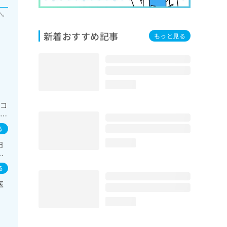
い。
新着おすすめ記事
もっと見る
loading...
ルコ
圧呼
鏡
る
域の
loading...
日
液透
症
ス
る
る
系
医
リ
よ
loading...
看