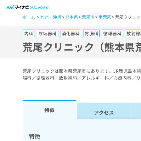
一
ホーム
九州・沖縄
熊本県
荒尾市
南荒尾
荒尾クリニッ
般
ユ
内科
呼吸器科
消化器科
胃腸科
循環器科
放射線
ー
ザ
荒尾クリニック（熊本県
ー
の
方
荒尾クリニックは熊本県荒尾市にあります。JR鹿児島本
は
腸科／循環器科／放射線科／アレルギー科／心療内科／リ
こ
ち
ら
特徴
アクセス
医
マ
療
イ
ナ
関
特徴
ビ