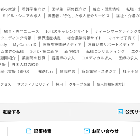
験者の就活
看護学生向け
医学生・研修医向け
独立・開業情報
転職・
ミドル・シニアの求人
障害者に特化した求人紹介サービス
福祉・介護の
総合・専門ニュース
10代のチャレンジサイト
ティーンマーケティング
ウエディング情報
世界遺産検定
総合農業情報サイト
マイナビ子育て
tudy
My CareerID
医療施設情報メディア
お買い物サポートメディア
ーム業界の転職
20代・第二新卒
新卒紹介
転職コンサルティング
エグ
顧問紹介
薬剤師の転職
看護師の求人
コメディカル求人
医師の求人
支援
外国人材の紹介
率化支援（BPO）
発送代行
健康経営
貸会議室・スタジオ
社宅手配
アクセス
サスティナビリティ
採用
グループ企業
個人情報保護方針
電話する
公式サ
記事検索
お問い合わせ