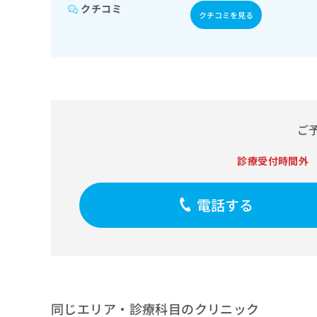
せ
こち
クチコミ
ち
らは
クチコミを見る
は
マイ
こ
ら
ナビ
ち
クリ
ら
ニッ
クナ
広
ビサ
広
資
イト
告
告
への
料
出
出
お問
の
ご
稿
合せ
稿
ご
の
フォ
の
請
お
ーム
診療受付時間外
お
求
問
とな
問
りま
は
い
い
す。
こ
合
電話する
合
クリ
ち
わ
ニッ
わ
ら
せ
クの
せ
は
予
は
約・
こ
こ
無
症状
ち
ち
のご
料
ら
相談
ら
情
など
同じエリア・診療科目のクリニック
報
はで