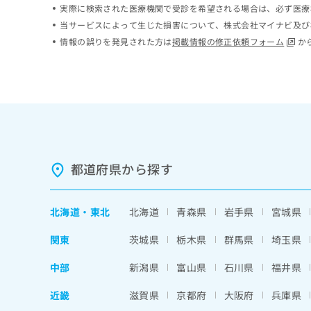
実際に検索された医療機関で受診を希望される場合は、必ず医療
ち
み
ら
当サービスによって生じた損害について、株式会社マイナビ及び
は
こ
情報の誤りを発見された方は
掲載情報の修正依頼フォーム
か
ち
そ
ら
の
他
の
お
問
い
合
都道府県から探す
わ
せ
は
北海道
・
東北
北海道
青森県
岩手県
宮城県
こ
ち
関東
茨城県
栃木県
群馬県
埼玉県
ら
中部
新潟県
富山県
石川県
福井県
近畿
滋賀県
京都府
大阪府
兵庫県