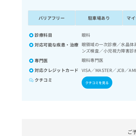
係
ク
者
リ
の
ニ
バリアフリー
駐車場あり
マイ
ッ
方
ク
は
ナ
診療科目
眼科
こ
ビ
眼領域の一次診療／水晶体
対応可能な疾患・治療
ち
に
ンズ検査／小児視力障害診
関
ら
す
眼科専門医
専門医
る
対応クレジットカード
VISA／MASTER／JCB／AM
お
広
広
問
クチコミ
告
告
クチコミを見る
い
出
代
合
稿
わ
理
の
せ
店
お
は
の
問
こ
い
方
ち
合
ら
は
ご
わ
こ