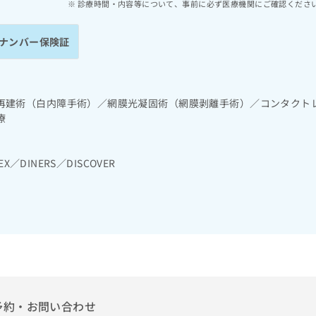
診療時間・内容等について、事前に必ず医療機関にご確認くださ
ナンバー保険証
再建術（白内障手術）／網膜光凝固術（網膜剥離手術）／コンタクト
療
EX／DINERS／DISCOVER
予約・お問い合わせ