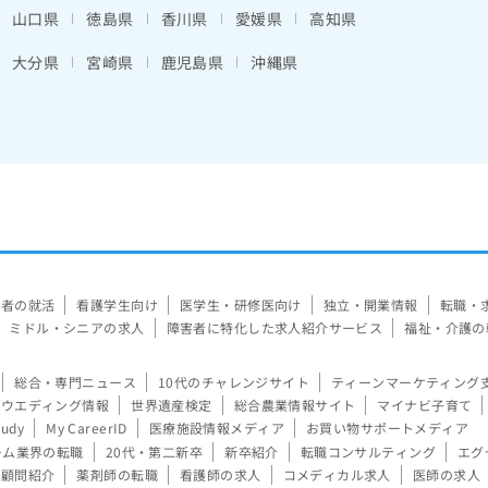
山口県
徳島県
香川県
愛媛県
高知県
大分県
宮崎県
鹿児島県
沖縄県
験者の就活
看護学生向け
医学生・研修医向け
独立・開業情報
転職・
ミドル・シニアの求人
障害者に特化した求人紹介サービス
福祉・介護の
総合・専門ニュース
10代のチャレンジサイト
ティーンマーケティング
ウエディング情報
世界遺産検定
総合農業情報サイト
マイナビ子育て
tudy
My CareerID
医療施設情報メディア
お買い物サポートメディア
ーム業界の転職
20代・第二新卒
新卒紹介
転職コンサルティング
エグ
顧問紹介
薬剤師の転職
看護師の求人
コメディカル求人
医師の求人