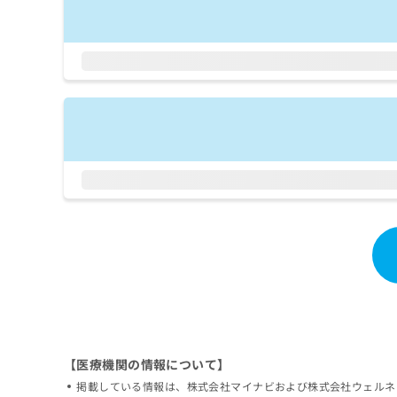
拡
資
きま
充
料
せん
の
ので
の
ご了
お
ご
承く
申
請
ださ
し
求
い。
込
は
み
こ
は
ち
こ
ら
ち
ら
無
料
掲
情
載
報
情
拡
報
充
の
の
修
お
正
申
【医療機関の情報について】
は
し
掲載している情報は、株式会社マイナビおよび株式会社ウェルネ
こ
込