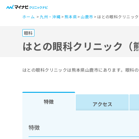
一
ホーム
九州・沖縄
熊本県
山鹿市
はとの眼科クリニック
般
ユ
眼科
ー
ザ
はとの眼科クリニック（
ー
の
方
はとの眼科クリニックは熊本県山鹿市にあります。眼科の
は
こ
ち
ら
特徴
アクセス
医
マ
療
イ
特徴
ナ
関
ビ