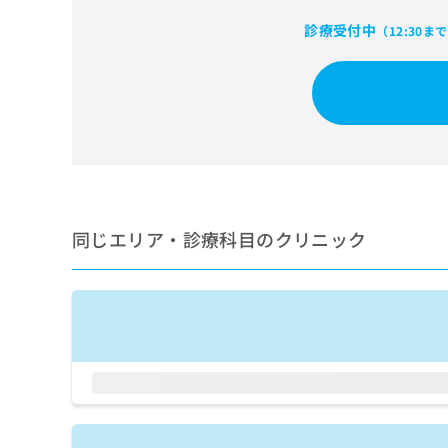
せ
こち
ち
らは
は
診療受付中
（12:30ま
マイ
こ
ら
ナビ
ち
クリ
ら
ニッ
クナ
広
ビサ
広
資
イト
告
告
への
料
出
出
お問
の
稿
合せ
稿
ご
の
フォ
の
請
お
ーム
お
同じエリア・診療科目のクリニック
求
問
とな
問
りま
は
い
い
す。
こ
合
合
クリ
ち
わ
ニッ
わ
ら
せ
クの
せ
は
予
は
約・
こ
こ
無
症状
ち
ち
のご
料
ら
相談
ら
情
など
報
はで