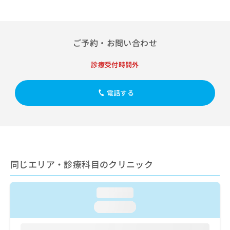
出
稿
クリ
資
稿
ニッ
の
料
クナ
の
お
の
ビサ
お
問
ご
イト
ご予約・お問い合わせ
問
い
請
への
い
合
お問
求
合
診療受付時間外
合せ
わ
は
フォ
わ
せ
こ
ーム
せ
は
ち
とな
電話する
は
こ
ら
りま
こ
ち
す。
ち
ら
クリ
無
ら
ニッ
料
クの
資
情
予
料
報
約・
の
症状
同じエリア・診療科目のクリニック
拡
のご
ご
充
相談
請
の
など
求
loading...
お
はで
は
申
きま
loading...
こ
せん
し
ので
ち
込