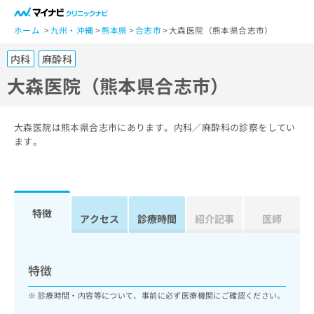
一
般
ホーム
九州・沖縄
熊本県
合志市
大森医院（熊本県合志市）
ユ
内科
麻酔科
ー
ザ
大森医院（熊本県合志市）
ー
の
方
大森医院は熊本県合志市にあります。内科／麻酔科の診察をしてい
は
ます。
こ
ち
ら
特徴
医
アクセス
診療時間
紹介記事
医師
マ
療
イ
関
ナ
係
ビ
特徴
者
ク
の
リ
診療時間・内容等について、事前に必ず医療機関にご確認ください。
方
ニ