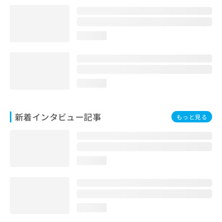
loading...
loading...
新着インタビュー記事
もっと見る
loading...
loading...