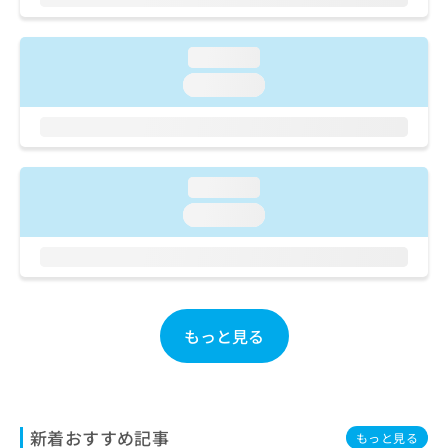
ご了
ら
み
承く
は
ださ
こ
無
い。
loading...
ち
料
loading...
ら
情
報
拡
掲
充
載
の
情
loading...
お
報
申
loading...
の
し
修
込
正
み
は
は
こ
こ
ち
ち
もっと見る
ら
ら
そ
の
他
新着おすすめ記事
もっと見る
の