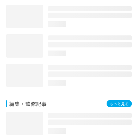
お
問
い
合
loading...
わ
せ
は
こ
ち
loading...
ら
loading...
編集・監修記事
もっと見る
loading...