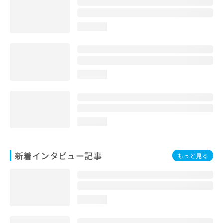
loading...
loading...
loading...
新着インタビュー記事
もっと見る
loading...