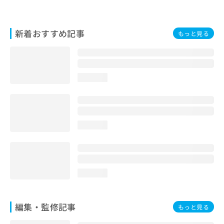
お
問
い
新着おすすめ記事
もっと見る
合
わ
せ
は
こ
loading...
ち
ら
loading...
loading...
編集・監修記事
もっと見る