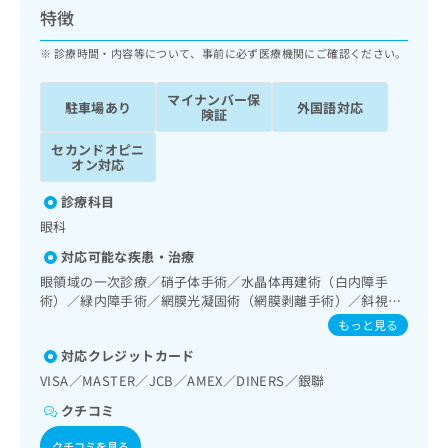
ッ
は
特徴
ク
こ
ナ
診療時間・内容等について、事前に必ず医療機関にご確認ください。
ち
ビ
ら
に
マイナンバー保
駐車場あり
外国語対応
関
険証
広
す
広
告
セカンドオピニ
る
告
オン対応
代
お
出
理
問
稿
診療科目
店
い
の
眼科
合
の
お
わ
方
問
対応可能な疾患・治療
せ
い
は
眼領域の一次診療／硝子体手術／水晶体再建術（白内障手
は
合
こ
術）／緑内障手術／網膜光凝固術（網膜剥離手術）／斜視手
こ
わ
ち
術／コンタクトレンズ検査／小児視力障害診療／視能訓練／
もっと見る
ち
せ
神経ブロック
ら
ら
は
対応クレジットカード
こ
VISA／MASTER／JCB／AMEX／DINERS／銀聯
こち
ち
広
らは
クチコミ
広
ら
告
マイ
告
出
ナビ
クチコミを見る