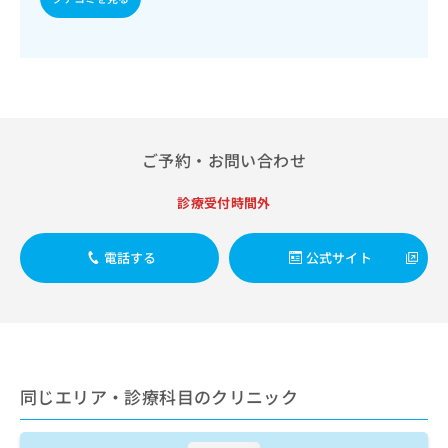
出
稿
クリ
資
稿
ニッ
の
料
クナ
の
お
の
ビサ
お
問
ご
イト
問
い
請
への
い
合
お問
求
合
合せ
わ
は
フォ
わ
せ
こ
ご予約・お問い合わせ
ーム
せ
は
ち
とな
は
こ
ら
りま
診療受付時間外
こ
ち
す。
ち
ら
クリ
無
ら
ニッ
料
電話する
公式サイト
クの
資
情
予
料
報
約・
の
症状
拡
のご
ご
充
相談
請
の
など
求
お
はで
同じエリア・診療科目のクリニック
は
申
きま
こ
せん
し
ので
ち
込