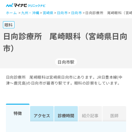
一
般
ホーム
九州・沖縄
宮崎県
日向市
日向市
日向診療所 尾崎眼科（宮崎
ユ
眼科
ー
ザ
日向診療所 尾崎眼科（宮崎県日向
ー
市）
の
方
は
日向市駅
こ
ち
日向診療所 尾崎眼科は宮崎県日向市にあります。JR日豊本線(中
ら
津～鹿児島)の日向市が最寄り駅です。眼科の診察をしています。
医
マ
療
イ
関
ナ
係
ビ
特徴
アクセス
診療時間
紹介記事
医師
者
ク
の
リ
方
ニ