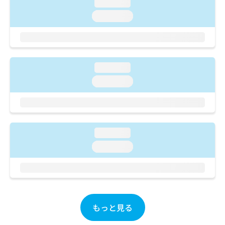
ご了
loading...
ら
み
承く
は
loading...
ださ
こ
無
い。
ち
料
ら
情
報
拡
loading...
掲
充
載
loading...
の
情
お
報
申
の
し
修
込
正
loading...
み
は
loading...
は
こ
こ
ち
ち
ら
ら
そ
の
もっと見る
他
の