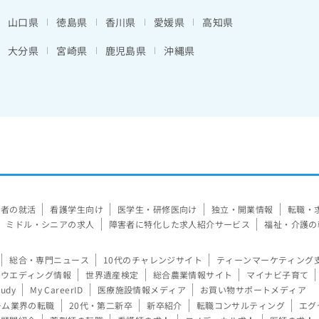
山口県
徳島県
香川県
愛媛県
高知県
大分県
宮崎県
鹿児島県
沖縄県
験者の就活
看護学生向け
医学生・研修医向け
独立・開業情報
転職・
ミドル・シニアの求人
障害者に特化した求人紹介サービス
福祉・介護の
総合・専門ニュース
10代のチャレンジサイト
ティーンマーケティング
ウエディング情報
世界遺産検定
総合農業情報サイト
マイナビ子育て
tudy
My CareerID
医療施設情報メディア
お買い物サポートメディア
ーム業界の転職
20代・第二新卒
新卒紹介
転職コンサルティング
エグ