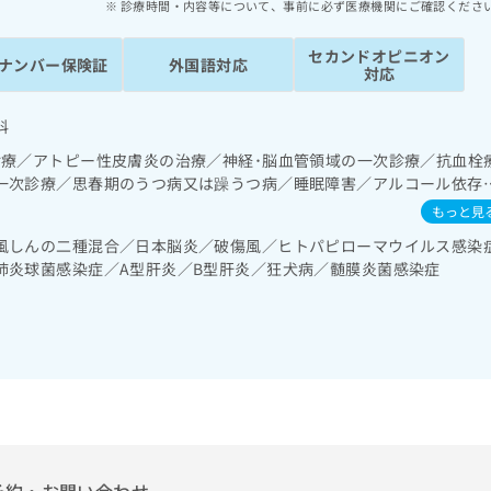
診療時間・内容等について、事前に必ず医療機関にご確認くださ
セカンドオピニオン
ナンバー保険証
外国語対応
対応
科
診療／アトピー性皮膚炎の治療／神経･脳血管領域の一次診療／抗血栓
一次診療／思春期のうつ病又は躁うつ病／睡眠障害／アルコール依存
害（強迫性障害、不安障害、パニック障害等）／認知症／心的外傷後
もっと見
発達障害（自閉症、学習障害等）／眼領域の一次診療／耳鼻咽喉領域の
風しんの二種混合／日本脳炎／破傷風／ヒトパピローマウイルス感染
療／在宅酸素療法／消化器系領域の一次診療／人工肛門の管理／肝･
肺炎球菌感染症／A型肝炎／B型肝炎／狂犬病／髄膜炎菌感染症
循環器系領域の一次診療／ホルター型心電図検査／腎･泌尿器系領域
領域の一次診療／乳腺領域の一次診療／内分泌･代謝･栄養領域の一次
病患者教育（食事療法、運動療法、自己血糖測定）／糖尿病による合
び指導／血液・免疫系領域の一次診療／血液凝固異常の診断及び治療
一次診療／小児領域の一次診療／小児呼吸器疾患／小児アレルギー疾
薬によるがん疼痛治療／がんに伴う精神症状のケア／漢方薬の処方／