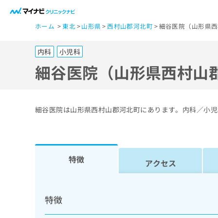
一
ホーム
東北
山形県
西村山郡河北町
細谷医院（山形県西
般
ユ
内科
小児科
ー
ザ
細谷医院（山形県西村山
ー
の
方
細谷医院は山形県西村山郡河北町にあります。内科／小児
は
こ
ち
ら
特徴
アクセス
医
マ
療
イ
特徴
ナ
関
ビ