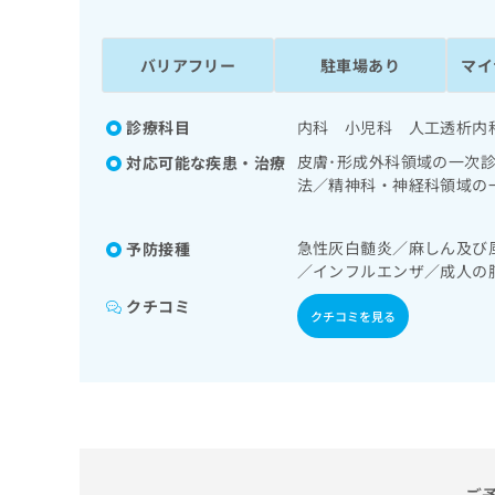
係
ク
者
リ
の
ニ
バリアフリー
駐車場あり
マイ
ッ
方
ク
は
ナ
診療科目
内科 小児科 人工透析内
こ
ビ
皮膚･形成外科領域の一次
対応可能な疾患・治療
ち
に
法／精神科・神経科領域の
関
ら
／薬物依存症／神経症性障
す
トレス障害（PTSD）／
る
急性灰白髄炎／麻しん及び
予防接種
診療／呼吸器領域の一次診
お
広
／インフルエンザ／成人の
道・膵臓領域の一次診療／
広
問
告
次診療／血液透析／婦人科
告
い
クチコミ
クチコミを見る
出
療／インスリン療法／糖尿
代
合
稿
症に対する継続的な管理及
わ
理
の
せ
筋・骨格系及び外傷領域の
店
お
は
／神経ブロック／医療用麻
の
問
こ
宅における看取り
い
方
ち
合
ら
は
わ
こ