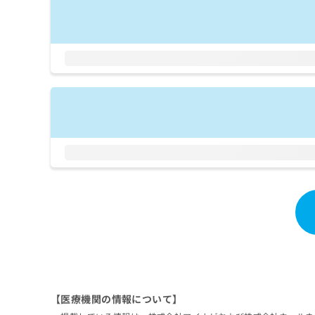
拡
資
きま
充
料
せん
の
ので
の
ご了
お
ご
承く
申
請
ださ
し
求
い。
込
は
み
こ
は
ち
こ
ら
ち
ら
無
料
掲
情
載
報
情
拡
報
充
の
の
修
お
正
申
は
【医療機関の情報について】
し
こ
込