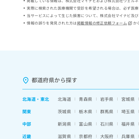
掲載している情報は、株式会社マイナビおよび株式会社ウェルネ
ち
み
実際に検索された医療機関で受診を希望される場合は、必ず医療
ら
は
当サービスによって生じた損害について、株式会社マイナビ及び
こ
情報の誤りを発見された方は
掲載情報の修正依頼フォーム
か
ち
そ
ら
の
他
の
お
問
い
合
わ
都道府県から探す
せ
は
こ
北海道
・
東北
北海道
青森県
岩手県
宮城県
ち
ら
関東
茨城県
栃木県
群馬県
埼玉県
中部
新潟県
富山県
石川県
福井県
近畿
滋賀県
京都府
大阪府
兵庫県