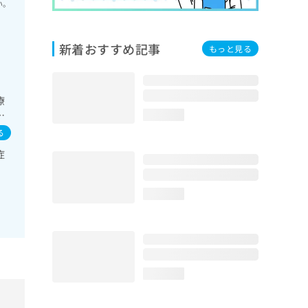
い。
新着おすすめ記事
もっと見る
療
症
loading...
ス
る
一次
症
胆
の一
診
loading...
併
／
患
在
loading...