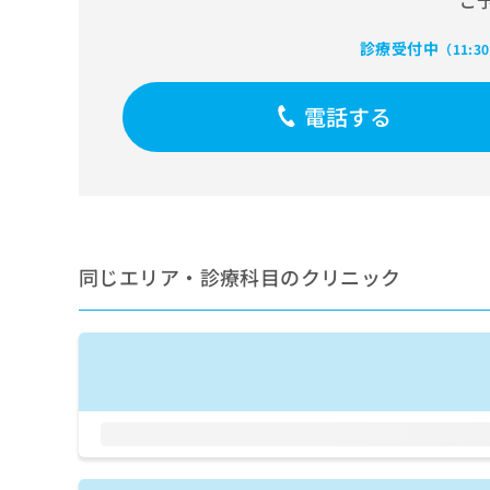
ご
せ
こち
ち
らは
は
マイ
診療受付中
こ
（11:3
ら
ナビ
ち
クリ
ら
ニッ
電話する
クナ
広
ビサ
広
資
イト
告
告
への
料
出
出
お問
の
稿
合せ
稿
ご
の
フォ
の
請
お
ーム
お
求
問
とな
同じエリア・診療科目のクリニック
問
りま
は
い
い
す。
こ
合
合
クリ
ち
わ
ニッ
わ
ら
せ
クの
せ
は
予
は
約・
こ
こ
無
症状
ち
ち
のご
料
ら
相談
ら
情
など
報
はで