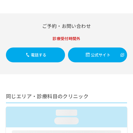
出
稿
クリ
資
稿
ニッ
の
料
クナ
の
お
の
ビサ
お
問
ご
イト
ご予約・お問い合わせ
問
い
請
への
い
合
お問
求
合
合せ
わ
診療受付時間外
は
フォ
わ
せ
こ
ーム
せ
は
ち
とな
電話する
公式サイト
は
こ
ら
りま
こ
ち
す。
ち
ら
クリ
無
ら
ニッ
料
クの
資
情
予
料
報
約・
の
症状
拡
同じエリア・診療科目のクリニック
のご
ご
充
相談
請
の
など
求
お
loading...
はで
は
申
きま
loading...
こ
せん
し
ので
ち
込