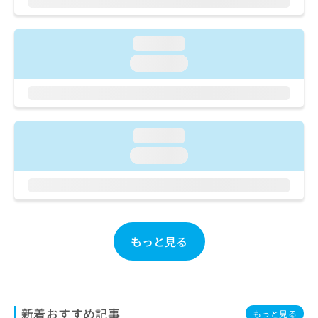
ご了
ら
み
承く
は
ださ
こ
無
い。
loading...
ち
料
loading...
ら
情
報
拡
掲
充
載
の
情
loading...
お
報
申
の
loading...
し
修
込
正
み
は
は
こ
こ
ち
ち
ら
もっと見る
ら
そ
の
他
新着おすすめ記事
の
もっと見る