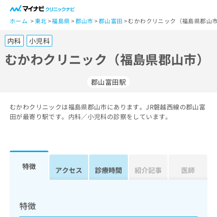
一
般
ホーム
東北
福島県
郡山市
郡山富田
むかわクリニック（福島県郡山市
ユ
内科
小児科
ー
ザ
むかわクリニック（福島県郡山市）
ー
の
郡山富田駅
方
は
こ
むかわクリニックは福島県郡山市にあります。JR磐越西線の郡山富
田が最寄り駅です。内科／小児科の診察をしています。
ち
ら
医
マ
療
イ
特徴
アクセス
診療時間
紹介記事
医師
関
ナ
係
ビ
者
ク
の
リ
特徴
方
ニ