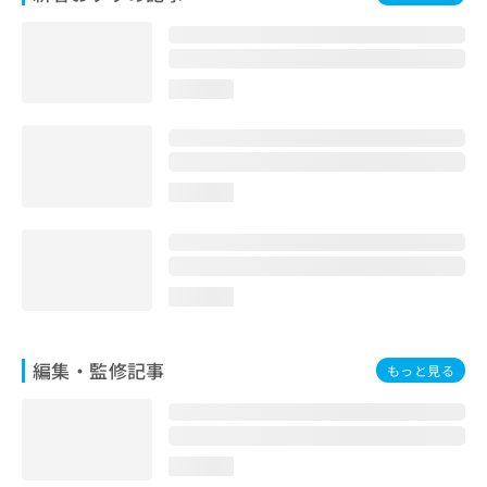
お
問
い
合
loading...
わ
せ
は
こ
ち
loading...
ら
loading...
編集・監修記事
もっと見る
loading...