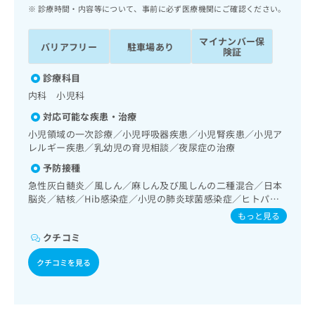
ッ
は
診療時間・内容等について、事前に必ず医療機関にご確認ください。
ク
こ
ナ
ち
マイナンバー保
バリアフリー
駐車場あり
ビ
険証
ら
に
関
診療科目
広
す
広
内科 小児科
告
る
告
代
対応可能な疾患・治療
お
出
理
問
小児領域の一次診療／小児呼吸器疾患／小児腎疾患／小児ア
稿
店
レルギー疾患／乳幼児の育児相談／夜尿症の治療
い
の
合
の
お
予防接種
わ
方
問
急性灰白髄炎／風しん／麻しん及び風しんの二種混合／日本
せ
い
は
脳炎／結核／Hib感染症／小児の肺炎球菌感染症／ヒトパピ
は
合
こ
ローマウイルス感染症／水痘／インフルエンザ／おたふくか
もっと見る
こ
わ
ち
ぜ／A型肝炎／B型肝炎／ロタウイルス感染症
ち
せ
クチコミ
ら
ら
は
こ
クチコミを見る
こち
ち
広
らは
広
ら
告
マイ
告
出
ナビ