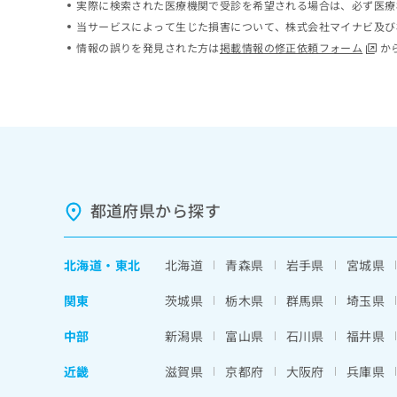
実際に検索された医療機関で受診を希望される場合は、必ず医療
ち
み
当サービスによって生じた損害について、株式会社マイナビ及び
ら
は
情報の誤りを発見された方は
掲載情報の修正依頼フォーム
か
こ
ち
そ
ら
の
他
の
お
問
い
合
都道府県から探す
わ
せ
は
北海道
・
東北
北海道
青森県
岩手県
宮城県
こ
ち
関東
茨城県
栃木県
群馬県
埼玉県
ら
中部
新潟県
富山県
石川県
福井県
近畿
滋賀県
京都府
大阪府
兵庫県