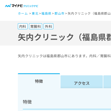
一
ホーム
東北
福島県
郡山市
矢内クリニック（福島県郡山
般
ユ
内科
胃腸科
外科
ー
ザ
矢内クリニック（福島県
ー
の
方
矢内クリニックは福島県郡山市にあります。内科／胃腸科
は
こ
ち
ら
特徴
アクセス
医
マ
療
イ
特徴
ナ
関
ビ