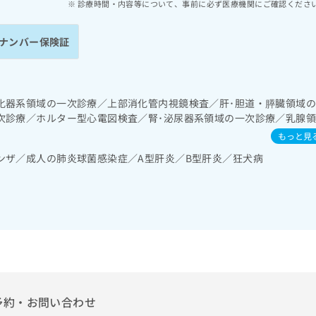
診療時間・内容等について、事前に必ず医療機関にご確認くださ
ナンバー保険証
化器系領域の一次診療／上部消化管内視鏡検査／肝･胆道・膵臓領域
次診療／ホルター型心電図検査／腎･泌尿器系領域の一次診療／乳腺
･栄養領域の一次診療／インスリン療法／筋・骨格系及び外傷領域の一
もっと見
ンザ／成人の肺炎球菌感染症／A型肝炎／B型肝炎／狂犬病
予約・お問い合わせ