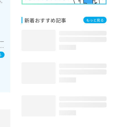
い。
新着おすすめ記事
もっと見る
の一
領域
loading...
次
る
loading...
loading...