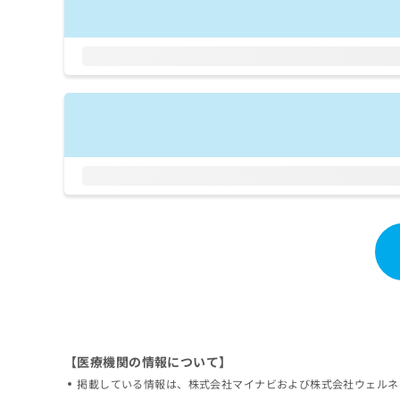
拡
資
きま
充
料
せん
の
ので
の
ご了
お
ご
承く
申
請
ださ
し
求
い。
込
は
み
こ
は
ち
こ
ら
ち
ら
無
料
掲
情
載
報
情
拡
報
充
の
の
修
お
正
【医療機関の情報について】
申
は
し
掲載している情報は、株式会社マイナビおよび株式会社ウェルネ
こ
込