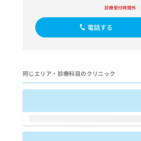
せ
こち
ち
らは
診療受付時間外
は
マイ
こ
ら
ナビ
ち
クリ
電話する
ら
ニッ
クナ
広
ビサ
広
資
イト
告
告
への
料
出
出
お問
の
稿
合せ
稿
ご
の
フォ
の
請
お
ーム
同じエリア・診療科目のクリニック
お
求
問
とな
問
りま
は
い
い
す。
こ
合
合
クリ
ち
わ
ニッ
わ
ら
せ
クの
せ
は
予
は
約・
こ
こ
無
症状
ち
ち
のご
料
ら
相談
ら
情
など
報
はで