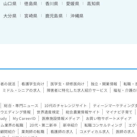
山口県
徳島県
香川県
愛媛県
高知県
大分県
宮崎県
鹿児島県
沖縄県
験者の就活
看護学生向け
医学生・研修医向け
独立・開業情報
転職・
ミドル・シニアの求人
障害者に特化した求人紹介サービス
福祉・介護の
総合・専門ニュース
10代のチャレンジサイト
ティーンマーケティング
ウエディング情報
世界遺産検定
総合農業情報サイト
マイナビ子育て
tudy
My CareerID
医療施設情報メディア
お買い物サポートメディア
ーム業界の転職
20代・第二新卒
新卒紹介
転職コンサルティング
エグ
顧問紹介
薬剤師の転職
看護師の求人
コメディカル求人
医師の求人