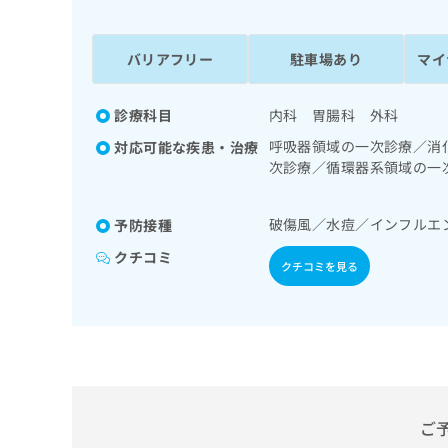
係
ク
者
リ
の
ニ
バリアフリー
駐車場あり
マイ
ッ
方
ク
は
ナ
診療科目
内科 胃腸科 外科
こ
ビ
呼吸器領域の一次診療／消
対応可能な疾患・治療
ち
に
次診療／循環器系領域の一
関
ら
の一次診療／内分泌･代謝
す
診療／漢方薬の処方
る
破傷風／水痘／インフルエ
予防接種
お
広
広
問
クチコミ
クチコミを見る
告
告
い
出
代
合
稿
わ
理
の
せ
店
お
は
の
問
こ
い
方
ち
合
ら
は
ご
わ
こ