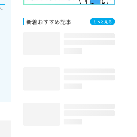
い。
新着おすすめ記事
もっと見る
loading...
loading...
loading...