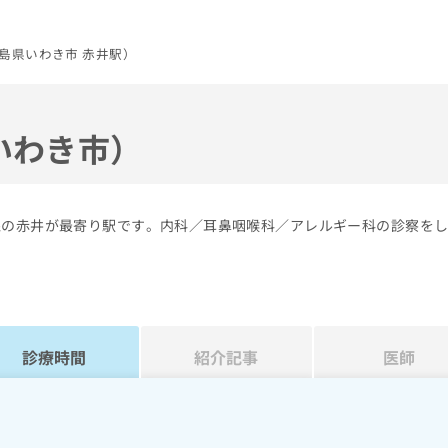
島県いわき市 赤井駅）
いわき市）
線の赤井が最寄り駅です。内科／耳鼻咽喉科／アレルギー科の診察を
診療時間
紹介記事
医師