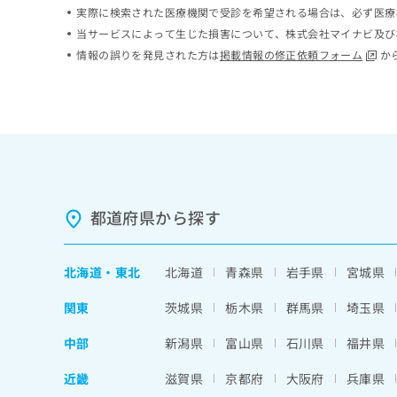
実際に検索された医療機関で受診を希望される場合は、必ず医療
ち
み
ら
は
当サービスによって生じた損害について、株式会社マイナビ及び
こ
情報の誤りを発見された方は
掲載情報の修正依頼フォーム
か
ち
そ
ら
の
他
の
お
問
い
合
都道府県から探す
わ
せ
は
北海道
・
東北
北海道
青森県
岩手県
宮城県
こ
ち
関東
茨城県
栃木県
群馬県
埼玉県
ら
中部
新潟県
富山県
石川県
福井県
近畿
滋賀県
京都府
大阪府
兵庫県