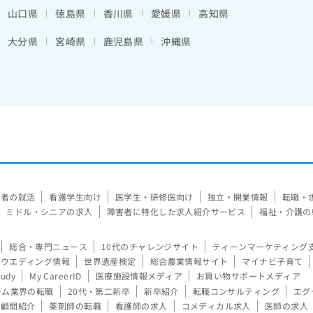
山口県
徳島県
香川県
愛媛県
高知県
大分県
宮崎県
鹿児島県
沖縄県
験者の就活
看護学生向け
医学生・研修医向け
独立・開業情報
転職・
ミドル・シニアの求人
障害者に特化した求人紹介サービス
福祉・介護の
総合・専門ニュース
10代のチャレンジサイト
ティーンマーケティング
ウエディング情報
世界遺産検定
総合農業情報サイト
マイナビ子育て
tudy
My CareerID
医療施設情報メディア
お買い物サポートメディア
ーム業界の転職
20代・第二新卒
新卒紹介
転職コンサルティング
エグ
顧問紹介
薬剤師の転職
看護師の求人
コメディカル求人
医師の求人