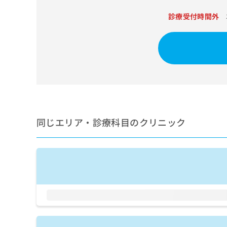
せ
こち
ち
らは
は
診療受付時間外
マイ
こ
ら
ナビ
ち
クリ
ら
ニッ
クナ
広
ビサ
広
資
イト
告
告
への
料
出
出
お問
の
稿
合せ
稿
ご
の
フォ
の
請
お
ーム
お
同じエリア・診療科目のクリニック
求
問
とな
問
りま
は
い
い
す。
こ
合
合
クリ
ち
わ
ニッ
わ
ら
せ
クの
せ
は
予
は
約・
こ
こ
無
症状
ち
ち
のご
料
ら
相談
ら
情
など
報
はで