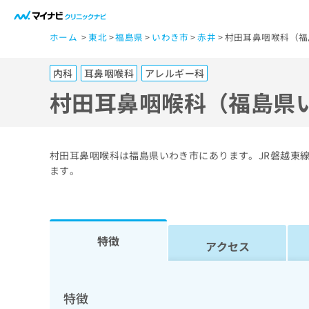
一
ホーム
東北
福島県
いわき市
赤井
村田耳鼻咽喉科（福
般
ユ
内科
耳鼻咽喉科
アレルギー科
ー
ザ
村田耳鼻咽喉科（福島県
ー
の
方
村田耳鼻咽喉科は福島県いわき市にあります。JR磐越東
は
ます。
こ
ち
ら
特徴
アクセス
医
マ
療
イ
ナ
関
特徴
ビ