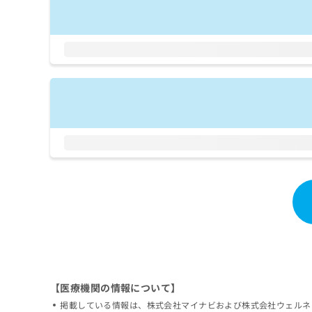
拡
資
きま
充
料
せん
の
ので
の
ご了
お
ご
承く
申
請
ださ
し
求
い。
込
は
み
こ
は
ち
こ
ら
ち
ら
無
料
掲
情
載
報
情
拡
報
充
の
の
修
お
正
申
【医療機関の情報について】
は
し
掲載している情報は、株式会社マイナビおよび株式会社ウェルネ
こ
込