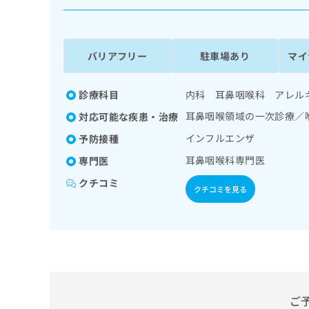
係
ク
者
リ
の
ニ
ッ
方
バリアフリー
駐車場あり
マイ
ク
は
ナ
こ
ビ
診療科目
内科 耳鼻咽喉科 アレル
ち
に
耳鼻咽喉領域の一次診療／
対応可能な疾患・治療
関
ら
す
インフルエンザ
予防接種
る
耳鼻咽喉科専門医
専門医
お
広
広
問
クチコミ
告
告
い
クチコミを見る
出
代
合
稿
わ
理
の
せ
店
お
は
の
問
こ
い
方
ち
合
ら
は
わ
ご
こ