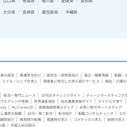
山口県
徳島県
香川県
愛媛県
高知県
大分県
宮崎県
鹿児島県
沖縄県
験者の就活
看護学生向け
医学生・研修医向け
独立・開業情報
転職・
ミドル・シニアの求人
障害者に特化した求人紹介サービス
福祉・介護の
総合・専門ニュース
10代のチャレンジサイト
ティーンマーケティング
ウエディング情報
世界遺産検定
総合農業情報サイト
マイナビ子育て
tudy
My CareerID
医療施設情報メディア
お買い物サポートメディア
ーム業界の転職
20代・第二新卒
新卒紹介
転職コンサルティング
エグ
顧問紹介
薬剤師の転職
看護師の求人
コメディカル求人
医師の求人
支援
外国人材の紹介