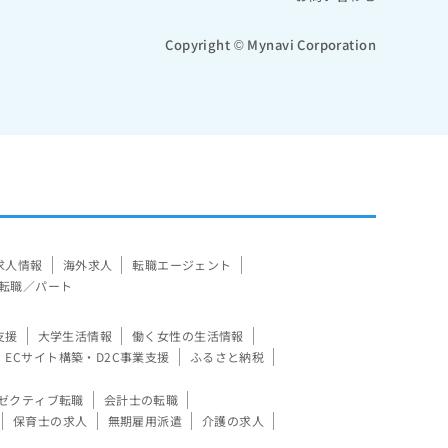
Copyright © Mynavi Corporation
求人情報
海外求人
転職エージェント
転職／パート
支援
大学生活情報
働く女性の生活情報
ECサイト構築・D2C事業支援
ふるさと納税
ゼクティブ転職
会計士の転職
保育士の求人
無期雇用派遣
介護の求人