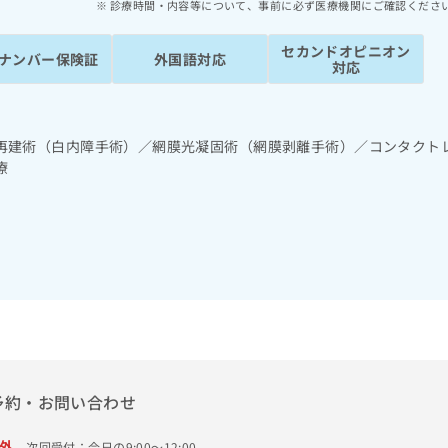
診療時間・内容等について、事前に必ず医療機関にご確認くださ
セカンドオピニオン
ナンバー保険証
外国語対応
対応
再建術（白内障手術）／網膜光凝固術（網膜剥離手術）／コンタクト
療
予約・お問い合わせ
外
次回受付：今日の9:00～12:00