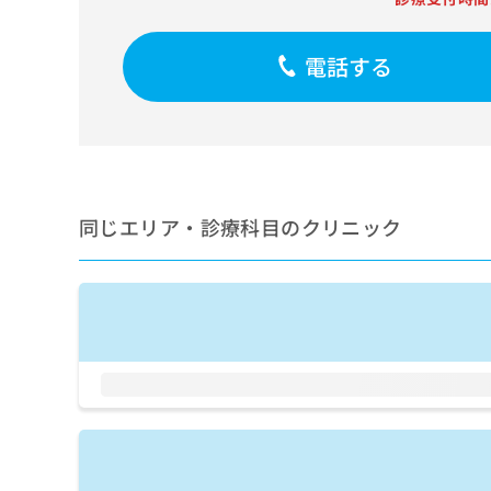
せ
こち
ち
らは
は
マイ
こ
ら
ナビ
電話する
ち
クリ
ら
ニッ
クナ
広
ビサ
広
資
イト
告
告
への
料
出
出
お問
の
稿
合せ
稿
ご
の
同じエリア・診療科目のクリニック
フォ
の
請
お
ーム
お
求
問
とな
問
りま
は
い
い
す。
こ
合
合
クリ
ち
わ
ニッ
わ
ら
せ
クの
せ
は
予
は
約・
こ
こ
無
症状
ち
ち
のご
料
ら
相談
ら
情
など
報
はで