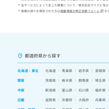
ち
み
当サービスによって生じた損害について、株式会社マイナビ及び
ら
は
情報の誤りを発見された方は
掲載情報の修正依頼フォーム
か
こ
ち
そ
ら
の
他
の
お
問
い
都道府県から探す
合
わ
せ
北海道
・
東北
北海道
青森県
岩手県
宮城県
は
こ
関東
茨城県
栃木県
群馬県
埼玉県
ち
ら
中部
新潟県
富山県
石川県
福井県
近畿
滋賀県
京都府
大阪府
兵庫県