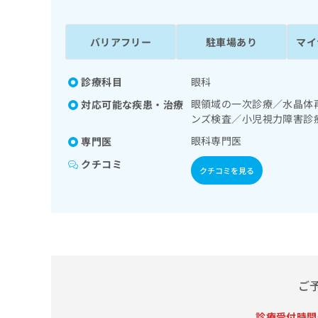
係
ク
者
リ
の
ニ
バリアフリー
駐車場あり
マイ
ッ
方
ク
は
ナ
診療科目
眼科
こ
ビ
眼領域の一次診療／水晶体
対応可能な疾患・治療
ち
に
ンズ検査／小児視力障害診
関
ら
す
眼科専門医
専門医
る
クチコミ
お
クチコミを見る
広
広
問
告
告
い
出
代
合
稿
わ
理
の
せ
店
お
は
の
問
こ
い
方
ち
ご
合
ら
は
わ
こ
診療受付時間