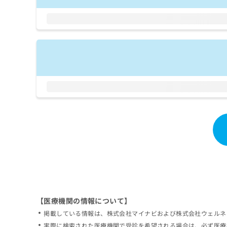
拡
資
きま
充
料
せん
の
ので
の
ご了
お
ご
承く
申
請
ださ
し
求
い。
込
は
み
こ
は
ち
こ
ら
ち
ら
無
料
掲
情
載
報
情
拡
報
充
の
の
修
お
【医療機関の情報について】
正
申
掲載している情報は、株式会社マイナビおよび株式会社ウェルネ
は
し
こ
実際に検索された医療機関で受診を希望される場合は、必ず医療
込