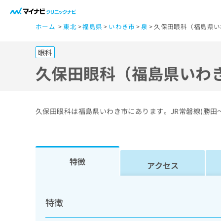
一
ホーム
東北
福島県
いわき市
泉
久保田眼科（福島県い
般
ユ
眼科
ー
ザ
久保田眼科（福島県いわ
ー
の
方
久保田眼科は福島県いわき市にあります。JR常磐線(勝田
は
こ
ち
ら
特徴
アクセス
医
マ
療
イ
特徴
ナ
関
ビ