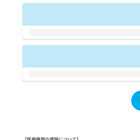
拡
資
きま
充
料
せん
の
ので
の
ご了
お
ご
承く
申
請
ださ
し
求
い。
込
は
み
こ
は
ち
こ
ら
ち
ら
無
料
掲
情
載
報
情
拡
報
充
の
の
修
お
正
申
は
し
こ
【医療機関の情報について】
込