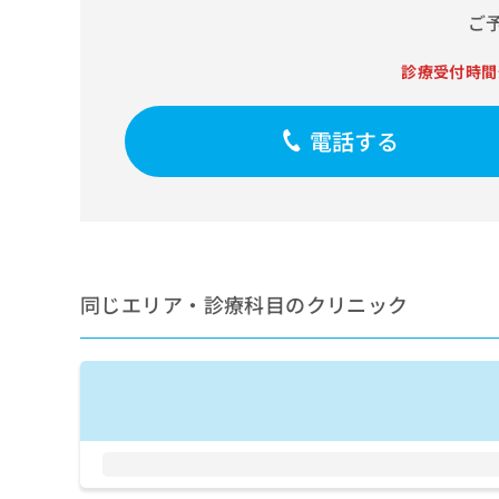
せ
こち
ご
ち
らは
は
マイ
こ
ら
ナビ
診療受付時間
ち
クリ
ら
ニッ
クナ
電話する
広
ビサ
広
資
イト
告
告
への
料
出
出
お問
の
稿
合せ
稿
ご
の
フォ
の
請
お
ーム
お
求
問
とな
問
りま
は
い
同じエリア・診療科目のクリニック
い
す。
こ
合
合
クリ
ち
わ
ニッ
わ
ら
せ
クの
せ
は
予
は
約・
こ
こ
無
症状
ち
ち
のご
料
ら
相談
ら
情
など
報
はで