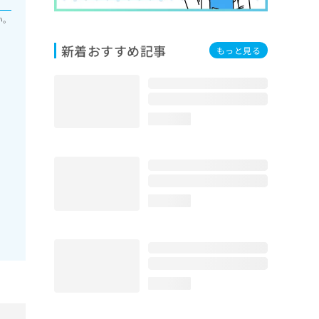
い。
新着おすすめ記事
もっと見る
loading...
loading...
loading...