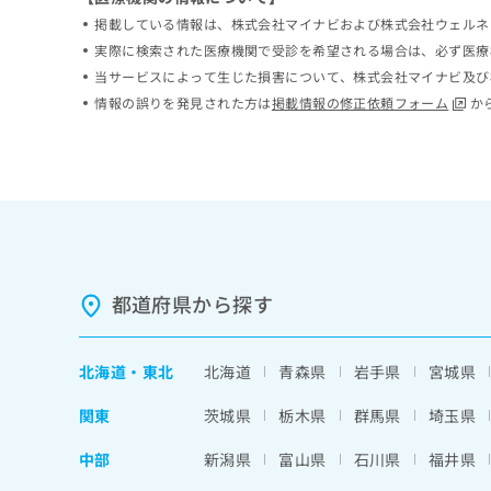
ち
み
掲載している情報は、株式会社マイナビおよび株式会社ウェルネ
ら
は
実際に検索された医療機関で受診を希望される場合は、必ず医療
こ
当サービスによって生じた損害について、株式会社マイナビ及び
ち
そ
情報の誤りを発見された方は
掲載情報の修正依頼フォーム
か
ら
の
他
の
お
問
い
合
わ
せ
都道府県から探す
は
こ
ち
北海道
・
東北
北海道
青森県
岩手県
宮城県
ら
関東
茨城県
栃木県
群馬県
埼玉県
中部
新潟県
富山県
石川県
福井県