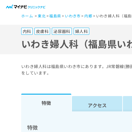
一
ホーム
東北
福島県
いわき市
内郷
いわき婦人科（福島
般
ユ
内科
皮膚科
泌尿器科
婦人科
ー
ザ
いわき婦人科（福島県い
ー
の
方
いわき婦人科は福島県いわき市にあります。JR常磐線(
は
をしています。
こ
ち
ら
特徴
アクセス
医
マ
療
イ
ナ
関
特徴
ビ