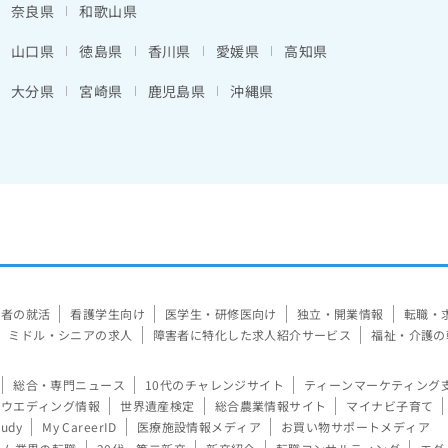
奈良県
和歌山県
山口県
徳島県
香川県
愛媛県
高知県
大分県
宮崎県
鹿児島県
沖縄県
験者の就活
看護学生向け
医学生・研修医向け
独立・開業情報
転職・
ミドル・シニアの求人
障害者に特化した求人紹介サービス
福祉・介護の
総合・専門ニュース
10代のチャレンジサイト
ティーンマーケティング
ウエディング情報
世界遺産検定
総合農業情報サイト
マイナビ子育て
tudy
My CareerID
医療施設情報メディア
お買い物サポートメディア