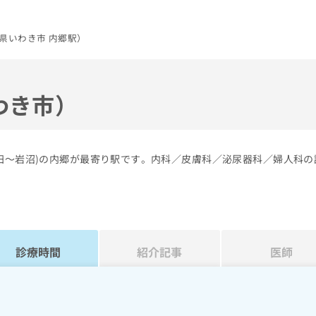
県いわき市 内郷駅）
わき市）
勝田～岩沼)の内郷が最寄り駅です。内科／皮膚科／泌尿器科／婦人科の
診療時間
紹介記事
医師