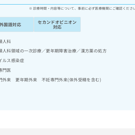
診療時間・内容等について、事前に必ず医療機関にご確認くださ
セカンドオピニオン
外国語対応
対応
婦人科
婦人科領域の一次診療／更年期障害治療／漢方薬の処方
イルス感染症
専門医
門外来 更年期外来 不妊専門外来(体外受精を含む)