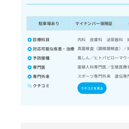
係
ク
者
リ
の
ニ
ッ
方
駐車場あり
マイナンバー保険証
ク
は
ナ
こ
ビ
診療科目
内科 皮膚科 泌尿器科 
ち
に
真菌検査（顕微鏡検査）／
対応可能な疾患・治療
関
ら
す
風しん／ヒトパピローマウ
予防接種
る
産婦人科専門医／生殖医療
専門医
お
広
広
問
スポーツ専門外来 遺伝専
専門外来
告
告
い
出
代
合
クチコミ
クチコミを見る
稿
わ
理
の
せ
店
お
は
の
問
こ
い
方
ち
合
ら
は
わ
こ