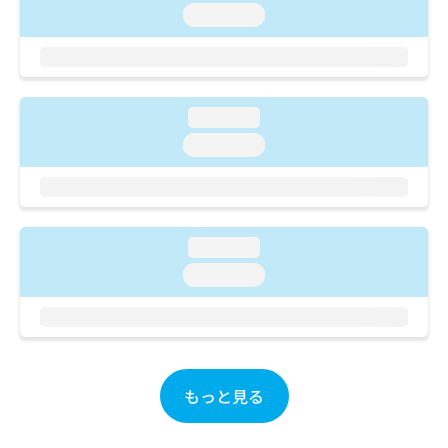
ご了
ら
み
loading...
承く
は
ださ
こ
無
い。
ち
料
ら
情
報
loading...
拡
掲
loading...
充
載
の
情
お
報
申
の
し
修
loading...
込
正
み
loading...
は
は
こ
こ
ち
ち
ら
ら
そ
もっと見る
の
他
の