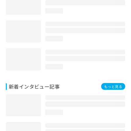
loading...
loading...
loading...
新着インタビュー記事
もっと見る
loading...