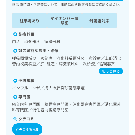
ッ
は
診療時間・内容等について、事前に必ず医療機関にご確認ください。
ク
こ
ナ
ち
マイナンバー保
駐車場あり
外国語対応
ビ
険証
ら
に
関
診療科目
広
す
広
内科 消化器科 循環器科
告
る
告
代
対応可能な疾患・治療
お
出
理
問
呼吸器領域の一次診療／消化器系領域の一次診療／上部消化
稿
店
い
管内視鏡検査／肝･胆道・膵臓領域の一次診療／循環器系領
の
合
域の一次診療／ホルター型心電図検査／腎･泌尿器系領域の
の
お
もっと見る
一次診療／内分泌･代謝･栄養領域の一次診療／インスリン療
わ
方
問
予防接種
法／糖尿病患者教育（食事療法、運動療法、自己血糖測定）
せ
い
は
／糖尿病による合併症に対する継続的な管理及び指導／漢方
は
インフルエンザ／成人の肺炎球菌感染症
合
こ
薬の処方
こ
わ
ち
専門医
ち
せ
ら
総合内科専門医／糖尿病専門医／消化器病専門医／消化器外
ら
は
科専門医／消化器内視鏡専門医
こ
こち
ち
クチコミ
広
らは
広
ら
告
マイ
クチコミを見る
告
出
ナビ