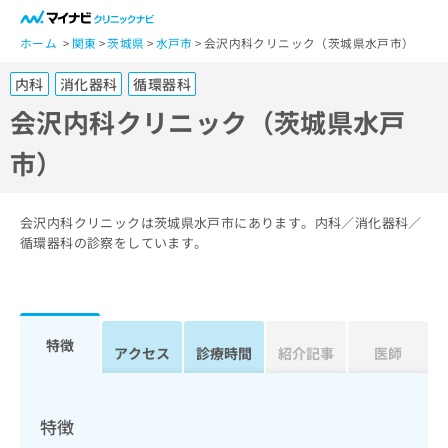
一
般
ホーム
関東
茨城県
水戸市
会沢内科クリニック（茨城県水戸市）
ユ
内科
消化器科
循環器科
ー
ザ
会沢内科クリニック（茨城県水戸
ー
市）
の
方
は
こ
会沢内科クリニックは茨城県水戸市にあります。内科／消化器科／
ち
循環器科の診察をしています。
ら
医
マ
療
イ
特徴
関
アクセス
診療時間
紹介記事
医師
ナ
係
ビ
者
ク
の
リ
特徴
方
ニ