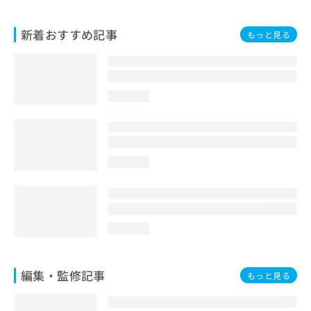
お
問
新着おすすめ記事
もっと見る
い
合
わ
せ
は
loading...
こ
ち
ら
loading...
loading...
編集・監修記事
もっと見る