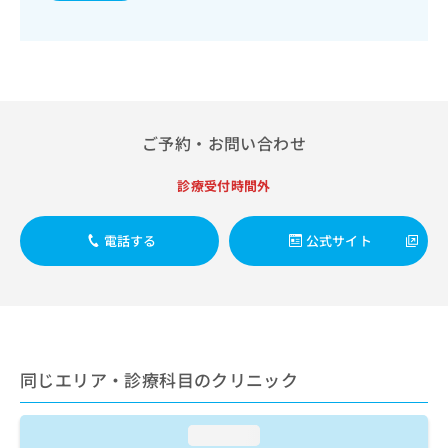
出
稿
クリ
資
稿
ニッ
の
料
クナ
の
お
の
ビサ
お
問
ご
イト
問
い
請
への
い
合
お問
求
合
合せ
わ
は
ご予約・お問い合わせ
フォ
わ
せ
こ
ーム
せ
は
ち
とな
は
診療受付時間外
こ
ら
りま
こ
ち
す。
ち
ら
クリ
無
電話する
公式サイト
ら
ニッ
料
クの
資
情
予
料
報
約・
の
症状
拡
のご
ご
充
相談
請
の
など
求
同じエリア・診療科目のクリニック
お
はで
は
申
きま
こ
せん
し
ので
ち
loading...
込