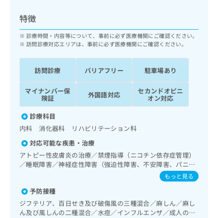
ッ
は
ク
こ
特徴
ナ
ち
ビ
診療時間・内容等について、事前に必ず医療機関にご確認ください。
ら
に
訪問診療対応エリアは、事前に必ず医療機関にご確認ください。
関
広
す
広
告
訪問診療
バリアフリー
駐車場あり
る
告
代
お
出
マイナンバー保
セカンドオピニ
理
問
稿
外国語対応
険証
オン対応
店
い
の
合
の
お
診療科目
わ
方
問
内科 消化器科 リハビリテーション科
せ
い
は
は
合
対応可能な疾患・治療
こ
こ
わ
アトピー性皮膚炎の治療／禁煙指導（ニコチン依存症管理）
ち
ち
せ
／睡眠障害／神経症性障害（強迫性障害、不安障害、パニッ
ら
ら
は
ク障害等）／認知症／呼吸器領域の一次診療／在宅持続陽圧
もっと見る
こ
呼吸療法（睡眠時無呼吸症候群治療）／在宅酸素療法／消化
こち
予防接種
ち
器系領域の一次診療／上部消化管内視鏡検査／下部消化管内
広
らは
広
ら
視鏡検査／人工肛門の管理／循環器系領域の一次診療／ホル
告
ジフテリア、百日せき及び破傷風の三種混合／麻しん／麻し
マイ
ター型心電図検査／ペースメーカー管理／尿失禁の治療／内
告
出
ん及び風しんの二種混合／水痘／インフルエンザ／成人の肺
ナビ