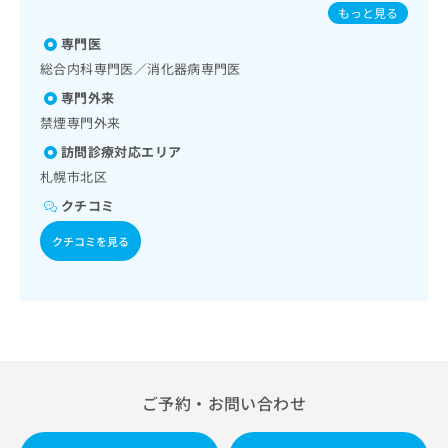
分泌･代謝･栄養領域の一次診療／内分泌機能検査／インスリ
出
炎球菌感染症／おたふくかぜ／B型肝炎
稿
クリ
資
もっと見る
ン療法／糖尿病患者教育（食事療法、運動療法、自己血糖測
稿
ニッ
の
料
定）／血液・免疫系領域の一次診療／筋・骨格系及び外傷領
クナ
専門医
の
お
の
ビサ
域の一次診療／認知症患者リハビリテーション／医療用麻薬
お
問
総合内科専門医／消化器病専門医
ご
イト
によるがん疼痛治療／がんに伴う精神症状のケア／漢方薬の
問
い
請
への
専門外来
処方／在宅における看取り
い
合
お問
求
禁煙専門外来
合
合せ
わ
は
フォ
わ
せ
こ
訪問診療対応エリア
ーム
せ
は
ち
札幌市北区
とな
は
こ
ら
りま
こ
クチコミ
ち
す。
ち
ら
クリ
無
クチコミを見る
ら
ニッ
料
クの
資
情
予
料
報
約・
の
症状
拡
のご
ご
充
相談
請
の
など
求
お
はで
は
申
きま
ご予約・お問い合わせ
こ
せん
し
ので
ち
込