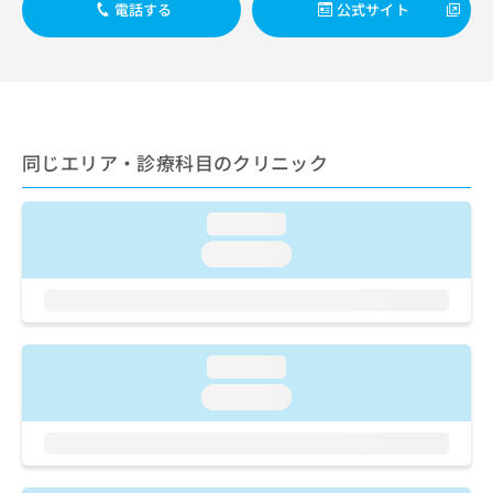
ご了
ら
電話する
公式サイト
み
承く
は
ださ
こ
無
い。
ち
料
ら
情
報
拡
掲
同じエリア・診療科目のクリニック
充
載
の
情
お
報
loading...
申
の
loading...
し
修
込
正
み
は
は
こ
こ
ち
ち
loading...
ら
ら
loading...
そ
の
他
の