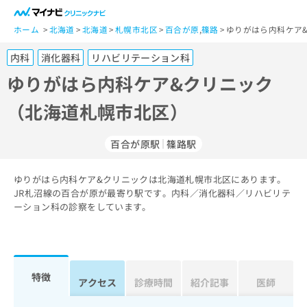
一
般
ホーム
北海道
北海道
札幌市北区
百合が原
,
篠路
ゆりがはら内科ケア
ユ
内科
消化器科
リハビリテーション科
ー
ザ
ゆりがはら内科ケア&クリニック
ー
（北海道札幌市北区）
の
方
は
百合が原駅
篠路駅
こ
ち
ゆりがはら内科ケア&クリニックは北海道札幌市北区にあります。
ら
JR札沼線の百合が原が最寄り駅です。内科／消化器科／リハビリテ
ーション科の診察をしています。
医
マ
療
イ
関
ナ
係
ビ
者
ク
特徴
アクセス
診療時間
紹介記事
医師
の
リ
方
ニ