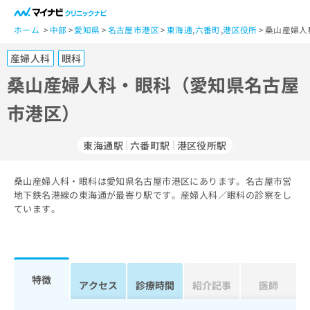
一
般
ホーム
中部
愛知県
名古屋市港区
東海通
,
六番町
,
港区役所
桑山産婦人
ユ
産婦人科
眼科
ー
ザ
桑山産婦人科・眼科（愛知県名古屋
ー
市港区）
の
方
は
東海通駅
六番町駅
港区役所駅
こ
ち
桑山産婦人科・眼科は愛知県名古屋市港区にあります。名古屋市営
ら
地下鉄名港線の東海通が最寄り駅です。産婦人科／眼科の診察をし
ています。
医
マ
療
イ
関
ナ
係
ビ
者
ク
特徴
アクセス
診療時間
紹介記事
医師
の
リ
方
ニ