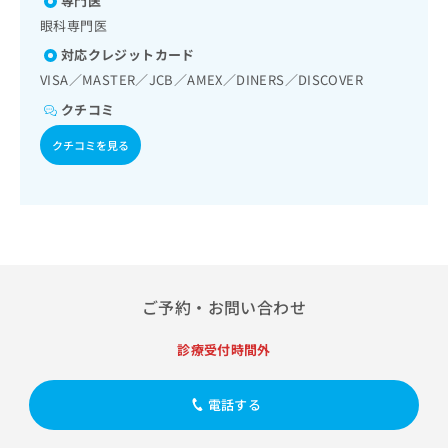
専門医
出
稿
クリ
資
稿
ニッ
眼科専門医
の
料
クナ
の
お
の
対応クレジットカード
ビサ
お
問
ご
イト
VISA／MASTER／JCB／AMEX／DINERS／DISCOVER
問
い
請
への
い
合
クチコミ
お問
求
合
合せ
わ
は
フォ
わ
クチコミを見る
せ
こ
ーム
せ
は
ち
とな
は
こ
ら
りま
こ
ち
す。
ち
ら
クリ
無
ら
ニッ
料
クの
資
情
予
料
報
約・
ご予約・お問い合わせ
の
症状
拡
のご
ご
充
相談
診療受付時間外
請
の
など
求
お
はで
は
申
きま
電話する
こ
せん
し
ので
ち
込