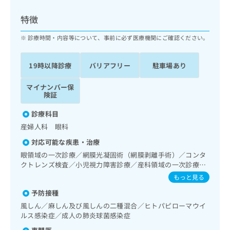
ッ
は
ク
こ
特徴
ナ
ち
ビ
診療時間・内容等について、事前に必ず医療機関にご確認ください。
ら
に
関
広
19時以降診療
バリアフリー
駐車場あり
す
広
告
る
告
代
マイナンバー保
お
出
険証
理
問
稿
店
い
の
診療科目
合
の
お
産婦人科 眼科
わ
方
問
せ
い
は
対応可能な疾患・治療
は
合
こ
眼領域の一次診療／網膜光凝固術（網膜剥離手術）／コンタ
こ
わ
ち
クトレンズ検査／小児視力障害診療／産科領域の一次診療／
ち
せ
婦人科領域の一次診療／更年期障害治療／漢方薬の処方
ら
もっと見る
ら
は
こ
予防接種
こち
ち
広
風しん／麻しん及び風しんの二種混合／ヒトパピローマウイ
らは
広
ら
告
ルス感染症／成人の肺炎球菌感染症
マイ
告
出
ナビ