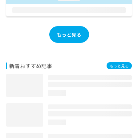
お
問
い
合
わ
もっと見る
せ
は
こ
ち
ら
新着おすすめ記事
もっと見る
loading...
loading...