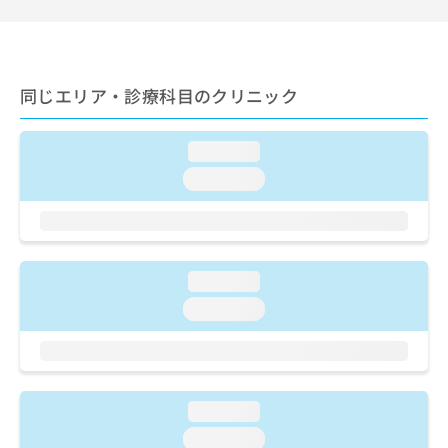
ご了
ら
み
承く
は
ださ
こ
無
い。
ち
料
ら
同じエリア・診療科目のクリニック
情
報
拡
掲
loading...
充
載
の
情
loading...
お
報
申
の
し
修
込
正
み
は
loading...
は
こ
loading...
こ
ち
ち
ら
ら
そ
の
loading...
他
loading...
の