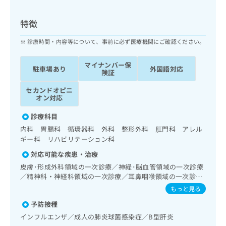
ッ
は
ク
こ
特徴
ナ
ち
ビ
ら
診療時間・内容等について、事前に必ず医療機関にご確認ください。
に
関
広
マイナンバー保
す
広
駐車場あり
外国語対応
告
険証
る
告
代
お
出
セカンドオピニ
理
問
稿
オン対応
店
い
の
合
診療科目
の
お
わ
方
問
内科 胃腸科 循環器科 外科 整形外科 肛門科 アレル
せ
い
は
ギー科 リハビリテーション科
は
合
こ
対応可能な疾患・治療
こ
わ
ち
ち
皮膚･形成外科領域の一次診療／神経･脳血管領域の一次診療
せ
ら
／精神科・神経科領域の一次診療／耳鼻咽喉領域の一次診療
ら
は
／呼吸器領域の一次診療／消化器系領域の一次診療／肝･胆
こ
もっと見る
道・膵臓領域の一次診療／循環器系領域の一次診療／腎･泌
こち
ち
広
予防接種
らは
尿器系領域の一次診療／乳腺領域の一次診療／内分泌･代謝･
広
ら
告
マイ
栄養領域の一次診療／インスリン療法／糖尿病患者教育（食
インフルエンザ／成人の肺炎球菌感染症／B型肝炎
告
出
ナビ
事療法、運動療法、自己血糖測定）／糖尿病による合併症に