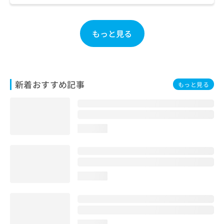
お
問
い
もっと見る
合
わ
せ
は
こ
新着おすすめ記事
もっと見る
ち
ら
loading...
loading...
loading...