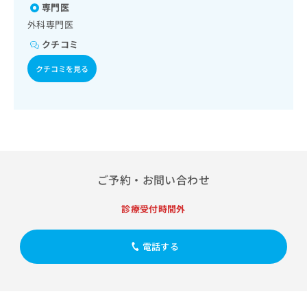
出
稿
クリ
専門医
資
対する継続的な管理及び指導／血液・免疫系領域の一次診療
稿
ニッ
の
料
／筋・骨格系及び外傷領域の一次診療／小児領域の一次診療
外科専門医
クナ
の
お
の
／神経ブロック
ビサ
クチコミ
お
問
ご
イト
問
い
請
への
クチコミを見る
い
合
お問
求
合
合せ
わ
は
フォ
わ
せ
こ
ーム
せ
は
ち
とな
は
こ
ら
りま
こ
ち
す。
ち
ら
クリ
無
ら
ニッ
料
ご予約・お問い合わせ
クの
資
情
予
料
報
約・
診療受付時間外
の
症状
拡
のご
ご
充
相談
請
の
電話する
など
求
お
はで
は
申
きま
こ
せん
し
ので
ち
込