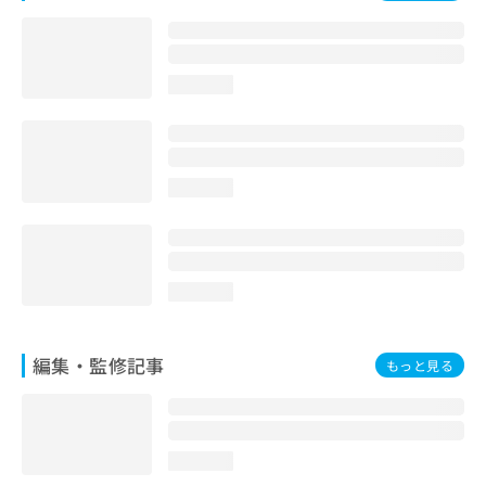
お
問
い
合
loading...
わ
せ
は
こ
ち
loading...
ら
loading...
編集・監修記事
もっと見る
loading...