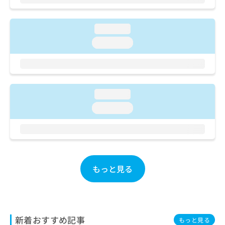
ご了
ら
み
承く
は
ださ
こ
無
い。
loading...
ち
料
loading...
ら
情
報
拡
掲
充
載
の
情
loading...
お
報
申
loading...
の
し
修
込
正
み
は
は
こ
こ
ち
ち
もっと見る
ら
ら
そ
の
他
新着おすすめ記事
もっと見る
の