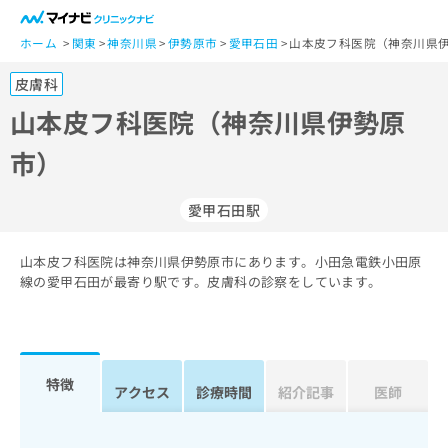
一
般
ホーム
関東
神奈川県
伊勢原市
愛甲石田
山本皮フ科医院（神奈川県伊
ユ
皮膚科
ー
ザ
山本皮フ科医院（神奈川県伊勢原
ー
市）
の
方
は
愛甲石田駅
こ
ち
山本皮フ科医院は神奈川県伊勢原市にあります。小田急電鉄小田原
ら
線の愛甲石田が最寄り駅です。皮膚科の診察をしています。
医
マ
療
イ
関
ナ
係
ビ
特徴
アクセス
診療時間
紹介記事
医師
者
ク
の
リ
方
ニ