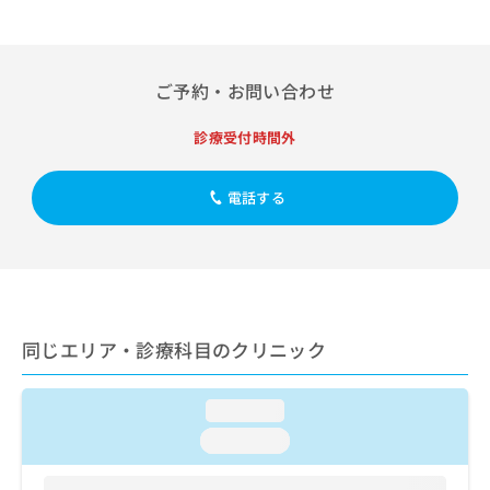
出
稿
クリ
資
稿
ニッ
の
料
クナ
の
お
の
ビサ
お
問
ご
イト
ご予約・お問い合わせ
問
い
請
への
い
合
お問
求
合
診療受付時間外
合せ
わ
は
フォ
わ
せ
こ
ーム
せ
は
ち
とな
電話する
は
こ
ら
りま
こ
ち
す。
ち
ら
クリ
無
ら
ニッ
料
クの
資
情
予
料
報
約・
の
症状
同じエリア・診療科目のクリニック
拡
のご
ご
充
相談
請
の
など
求
loading...
お
はで
は
申
きま
loading...
こ
せん
し
ので
ち
込