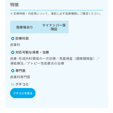
ッ
は
特徴
ク
こ
ナ
診療時間・内容等について、事前に必ず医療機関にご確認ください。
ち
ビ
ら
に
マイナンバー保
駐車場あり
関
険証
広
す
広
告
る
診療科目
告
代
お
出
皮膚科
理
問
稿
対応可能な疾患・治療
店
い
の
合
の
皮膚･形成外科領域の一次診療／真菌検査（顕微鏡検査）／
お
わ
凍結療法／アトピー性皮膚炎の治療
方
問
せ
い
は
専門医
は
合
こ
皮膚科専門医
こ
わ
ち
ち
せ
クチコミ
ら
ら
は
クチコミを見る
こ
こち
ち
広
らは
広
ら
告
マイ
告
出
ナビ