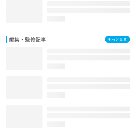
お
問
い
loading...
合
わ
せ
編集・監修記事
もっと見る
は
こ
ち
ら
loading...
loading...
loading...