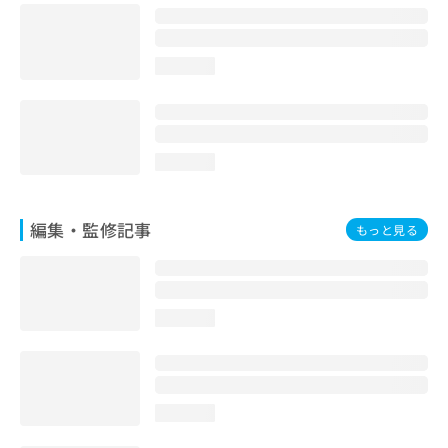
お
問
い
loading...
合
わ
せ
は
こ
loading...
ち
ら
編集・監修記事
もっと見る
loading...
loading...