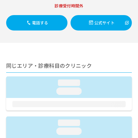
出
稿
クリ
資
診療受付時間外
稿
ニッ
の
料
クナ
の
お
の
ビサ
お
問
ご
電話する
公式サイト
イト
問
い
請
への
い
合
お問
求
合
合せ
わ
は
フォ
わ
せ
こ
ーム
せ
は
ち
とな
は
こ
ら
りま
こ
ち
同じエリア・診療科目のクリニック
す。
ち
ら
クリ
無
ら
ニッ
料
クの
loading...
資
情
予
料
loading...
報
約・
の
症状
拡
のご
ご
充
相談
請
の
など
求
お
はで
は
申
loading...
きま
こ
せん
し
loading...
ので
ち
込