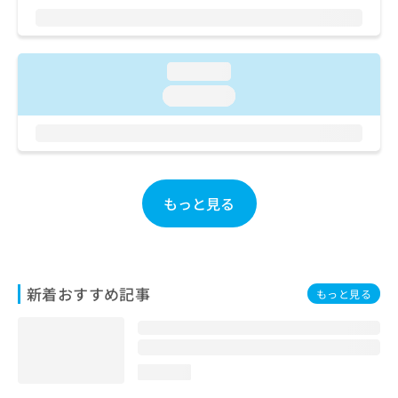
ご了
ら
み
承く
は
ださ
こ
無
い。
ち
料
loading...
ら
情
loading...
報
拡
掲
充
載
の
情
お
報
申
の
もっと見る
し
修
込
正
み
は
は
こ
こ
ち
新着おすすめ記事
もっと見る
ち
ら
ら
そ
の
loading...
他
の