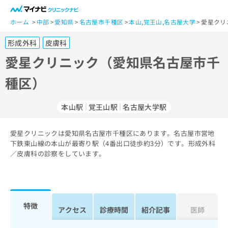
一
般
ホーム
中部
愛知県
名古屋市千種区
本山
,
覚王山
,
名古屋大学
愛星クリ
ユ
形成外科
皮膚科
ー
ザ
愛星クリニック（愛知県名古屋市千
ー
種区）
の
方
は
本山駅
覚王山駅
名古屋大学駅
こ
ち
愛星クリニックは愛知県名古屋市千種区にあります。名古屋市営地
ら
下鉄東山線の本山が最寄り駅（4番出口徒歩約3分）です。形成外科
／皮膚科の診察をしています。
医
マ
療
イ
関
ナ
係
ビ
者
ク
特徴
アクセス
診療時間
紹介記事
医師
の
リ
方
ニ