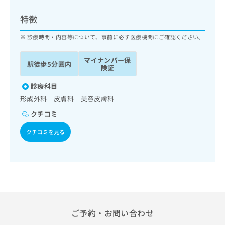
ッ
は
ク
こ
特徴
ナ
ち
ビ
診療時間・内容等について、事前に必ず医療機関にご確認ください。
ら
に
関
マイナンバー保
広
駅徒歩5分圏内
す
広
険証
告
る
告
代
お
診療科目
出
理
問
稿
形成外科 皮膚科 美容皮膚科
店
い
の
クチコミ
合
の
お
わ
方
問
クチコミを見る
せ
い
は
は
合
こ
こ
わ
ち
ち
せ
ら
ら
は
こ
こち
ち
広
らは
広
ら
告
ご予約・お問い合わせ
マイ
告
出
ナビ