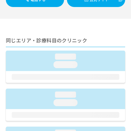
出
稿
クリ
資
稿
ニッ
の
料
クナ
の
お
の
ビサ
お
問
ご
イト
問
い
請
への
い
合
お問
求
合
合せ
わ
は
同じエリア・診療科目のクリニック
フォ
わ
せ
こ
ーム
せ
は
ち
とな
は
こ
ら
loading...
りま
こ
ち
す。
loading...
ち
ら
クリ
無
ら
ニッ
料
クの
資
情
予
料
報
約・
の
症状
拡
loading...
のご
ご
充
相談
loading...
請
の
など
求
お
はで
は
申
きま
こ
せん
し
ので
ち
込