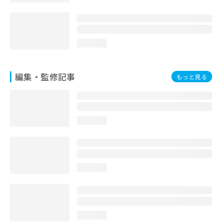
お
問
い
合
loading...
わ
せ
は
編集・監修記事
こ
もっと見る
ち
ら
loading...
loading...
loading...