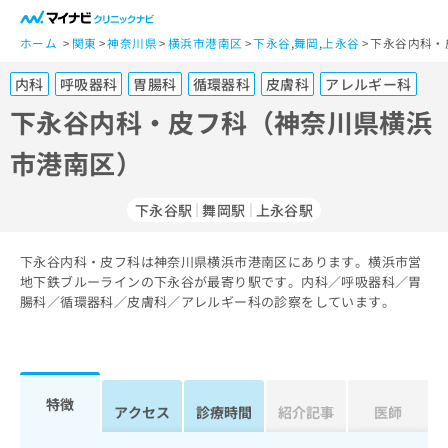
一
般
ホーム
関東
神奈川県
横浜市港南区
下永谷
,
舞岡
,
上永谷
下永谷内科・
ユ
内科
呼吸器科
胃腸科
循環器科
皮膚科
アレルギー科
ー
ザ
下永谷内科・皮フ科（神奈川県横浜
ー
市港南区）
の
方
は
下永谷駅
舞岡駅
上永谷駅
こ
ち
下永谷内科・皮フ科は神奈川県横浜市港南区にあります。横浜市営
ら
地下鉄ブルーラインの下永谷が最寄り駅です。内科／呼吸器科／胃
腸科／循環器科／皮膚科／アレルギー科の診察をしています。
医
マ
療
イ
関
ナ
係
ビ
者
ク
特徴
アクセス
診療時間
紹介記事
医師
の
リ
方
ニ