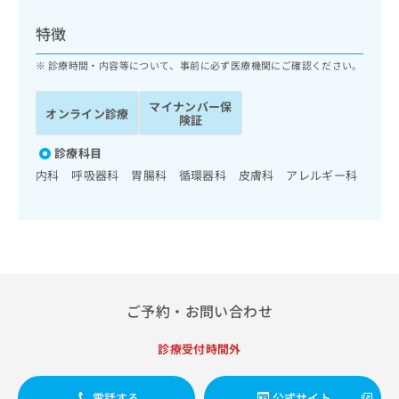
ッ
は
ク
こ
特徴
ナ
ち
ビ
診療時間・内容等について、事前に必ず医療機関にご確認ください。
ら
に
関
マイナンバー保
広
オンライン診療
す
広
険証
告
る
告
代
お
診療科目
出
理
問
稿
内科 呼吸器科 胃腸科 循環器科 皮膚科 アレルギー科
店
い
の
合
の
お
わ
方
問
せ
い
は
は
合
こ
こ
わ
ち
ち
せ
ら
ご予約・お問い合わせ
ら
は
こ
こち
診療受付時間外
ち
広
らは
広
ら
告
マイ
告
出
ナビ
電話する
公式サイト