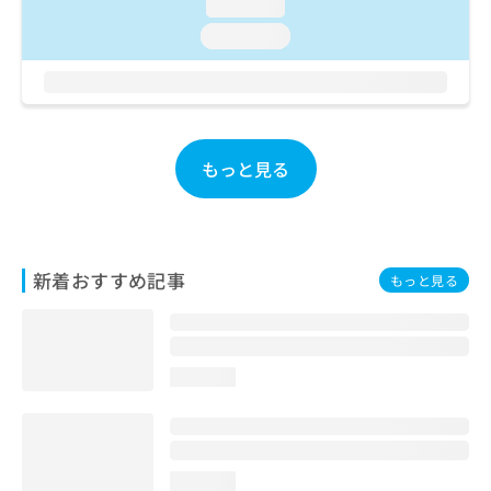
ご了
loading...
ら
み
承く
は
loading...
ださ
こ
無
い。
ち
料
ら
情
報
拡
掲
もっと見る
充
載
の
情
お
報
申
の
し
修
込
新着おすすめ記事
正
もっと見る
み
は
は
こ
こ
ち
ち
ら
loading...
ら
そ
の
他
loading...
の