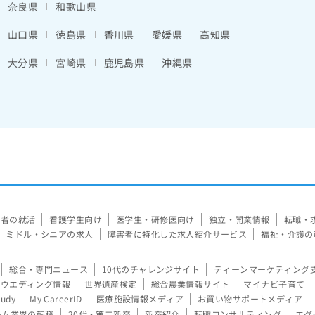
奈良県
和歌山県
山口県
徳島県
香川県
愛媛県
高知県
大分県
宮崎県
鹿児島県
沖縄県
験者の就活
看護学生向け
医学生・研修医向け
独立・開業情報
転職・
ミドル・シニアの求人
障害者に特化した求人紹介サービス
福祉・介護の
総合・専門ニュース
10代のチャレンジサイト
ティーンマーケティング
ウエディング情報
世界遺産検定
総合農業情報サイト
マイナビ子育て
tudy
My CareerID
医療施設情報メディア
お買い物サポートメディア
ーム業界の転職
20代・第二新卒
新卒紹介
転職コンサルティング
エグ