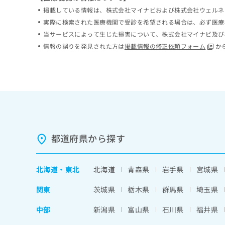
ち
み
掲載している情報は、株式会社マイナビおよび株式会社ウェルネ
ら
は
実際に検索された医療機関で受診を希望される場合は、必ず医療
こ
当サービスによって生じた損害について、株式会社マイナビ及び
ち
そ
情報の誤りを発見された方は
掲載情報の修正依頼フォーム
か
ら
の
他
の
お
問
い
合
わ
都道府県から探す
せ
は
こ
ち
北海道
・
東北
北海道
青森県
岩手県
宮城県
ら
関東
茨城県
栃木県
群馬県
埼玉県
中部
新潟県
富山県
石川県
福井県