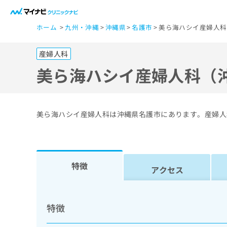
一
ホーム
九州・沖縄
沖縄県
名護市
美ら海ハシイ産婦人科
般
ユ
産婦人科
ー
ザ
美ら海ハシイ産婦人科（
ー
の
方
美ら海ハシイ産婦人科は沖縄県名護市にあります。産婦人
は
こ
ち
ら
特徴
アクセス
医
マ
療
イ
特徴
ナ
関
ビ