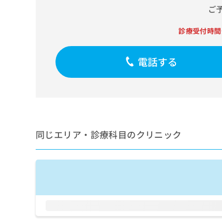
せ
こち
ご
ち
らは
は
マイ
こ
ら
ナビ
診療受付時間
ち
クリ
ら
ニッ
クナ
電話する
広
ビサ
広
資
イト
告
告
への
料
出
出
お問
の
稿
合せ
稿
ご
の
フォ
の
請
お
ーム
お
求
問
とな
問
りま
は
い
同じエリア・診療科目のクリニック
い
す。
こ
合
合
クリ
ち
わ
ニッ
わ
ら
せ
クの
せ
は
予
は
約・
こ
こ
無
症状
ち
ち
のご
料
ら
相談
ら
情
など
報
はで