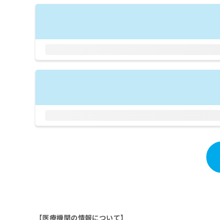
拡
資
きま
充
料
せん
の
ので
の
ご了
お
ご
承く
申
請
ださ
し
求
い。
込
は
み
こ
は
ち
こ
ら
ち
ら
無
料
掲
情
載
報
情
拡
報
充
の
の
修
お
正
申
は
し
【医療機関の情報について】
こ
込