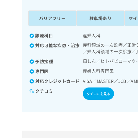
係
ク
者
リ
の
ニ
バリアフリー
駐車場あり
マイ
ッ
方
ク
は
ナ
診療科目
産婦人科
こ
ビ
産科領域の一次診療／正常
対応可能な疾患・治療
ち
に
／婦人科領域の一次診療／
関
ら
す
風しん／ヒトパピローマウ
予防接種
る
産婦人科専門医
専門医
お
広
広
問
対応クレジットカード
VISA／MASTER／JCB／AM
告
告
い
出
代
合
クチコミ
クチコミを見る
稿
わ
理
の
せ
店
お
は
の
問
こ
い
方
ち
合
ら
は
わ
こ