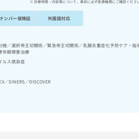
診療時間・内容等について、事前に必ず医療機関にご確認くださ
ナンバー保険証
外国語対応
分娩／選択帝王切開術／緊急帝王切開術／乳腺炎重症化予防ケア・指
更年期障害治療
イルス感染症
EX／DINERS／DISCOVER