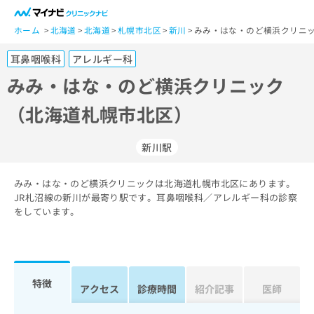
一
般
ホーム
北海道
北海道
札幌市北区
新川
みみ・はな・のど横浜クリニッ
ユ
耳鼻咽喉科
アレルギー科
ー
ザ
みみ・はな・のど横浜クリニック
ー
（北海道札幌市北区）
の
方
は
新川駅
こ
ち
みみ・はな・のど横浜クリニックは北海道札幌市北区にあります。
ら
JR札沼線の新川が最寄り駅です。耳鼻咽喉科／アレルギー科の診察
をしています。
医
マ
療
イ
関
ナ
係
ビ
者
ク
特徴
アクセス
診療時間
紹介記事
医師
の
リ
方
ニ