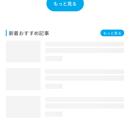
もっと見る
お
問
い
合
わ
新着おすすめ記事
せ
もっと見る
は
こ
ち
ら
loading...
loading...
loading...