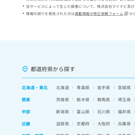
ち
み
当サービスによって生じた損害について、株式会社マイナビ及び
ら
は
情報の誤りを発見された方は
掲載情報の修正依頼フォーム
か
こ
ち
そ
ら
の
他
の
お
問
い
都道府県から探す
合
わ
せ
北海道
・
東北
北海道
青森県
岩手県
宮城県
は
こ
関東
茨城県
栃木県
群馬県
埼玉県
ち
ら
中部
新潟県
富山県
石川県
福井県
近畿
滋賀県
京都府
大阪府
兵庫県