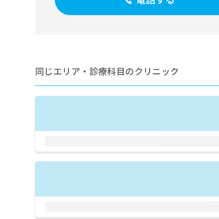
せ
こち
ち
らは
は
マイ
こ
ら
ナビ
ち
クリ
ら
ニッ
クナ
広
ビサ
広
資
イト
同じエリア・診療科目のクリニック
告
告
への
料
出
出
お問
の
稿
合せ
稿
ご
の
フォ
の
請
お
ーム
お
求
問
とな
問
りま
は
い
い
す。
こ
合
合
クリ
ち
わ
ニッ
わ
ら
せ
クの
せ
は
予
は
約・
こ
こ
無
症状
ち
ち
のご
料
ら
相談
ら
情
など
報
はで