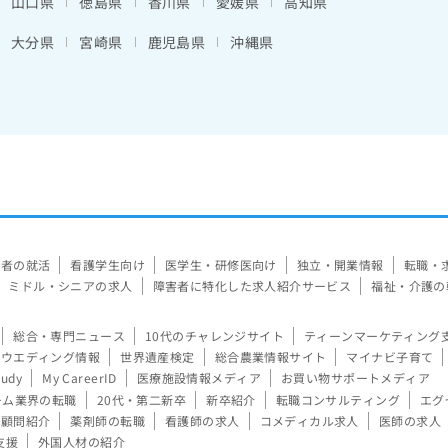
山口県
徳島県
香川県
愛媛県
高知県
大分県
宮崎県
鹿児島県
沖縄県
験者の就活
看護学生向け
医学生・研修医向け
独立・開業情報
転職・
ミドル・シニアの求人
障害者に特化した求人紹介サービス
福祉・介護の
総合・専門ニュース
10代のチャレンジサイト
ティーンマーケティング
ウエディング情報
世界遺産検定
総合農業情報サイト
マイナビ子育て
tudy
My CareerID
医療施設情報メディア
お買い物サポートメディア
ーム業界の転職
20代・第二新卒
新卒紹介
転職コンサルティング
エグ
顧問紹介
薬剤師の転職
看護師の求人
コメディカル求人
医師の求人
支援
外国人材の紹介