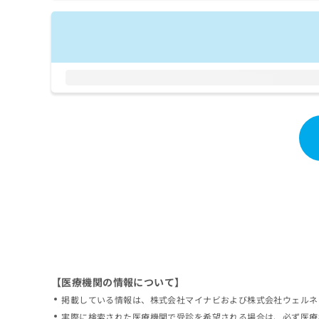
拡
資
きま
充
料
せん
の
ので
の
ご了
お
ご
承く
申
請
ださ
し
求
い。
込
は
み
こ
は
ち
こ
ら
ち
ら
無
料
掲
情
載
報
情
拡
報
充
の
の
修
お
【医療機関の情報について】
正
申
掲載している情報は、株式会社マイナビおよび株式会社ウェルネ
は
し
こ
実際に検索された医療機関で受診を希望される場合は、必ず医療
込