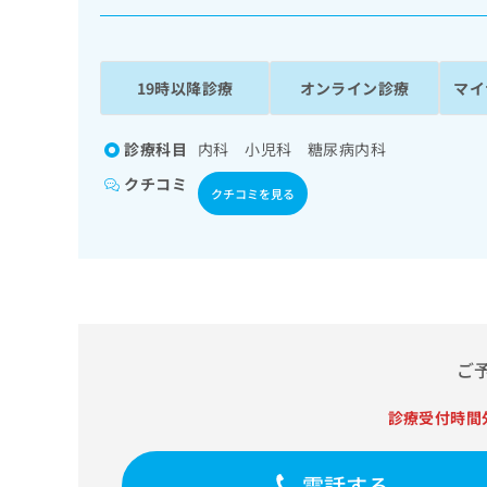
係
ク
者
リ
の
ニ
ッ
方
19時以降診療
オンライン診療
マイ
ク
は
ナ
こ
ビ
診療科目
内科 小児科 糖尿病内科
ち
に
クチコミ
関
ら
クチコミを見る
す
る
お
広
広
問
告
告
い
出
代
合
稿
わ
理
の
せ
ご
店
お
は
の
問
こ
診療受付時間
い
方
ち
合
ら
は
わ
電話する
こ