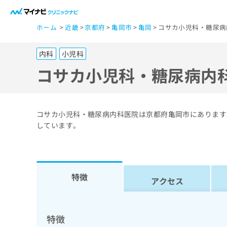
一
ホーム
近畿
京都府
亀岡市
亀岡
コサカ小児科・糖尿病
般
ユ
内科
小児科
ー
ザ
コサカ小児科・糖尿病内
ー
の
方
コサカ小児科・糖尿病内科医院は京都府亀岡市にあります
は
しています。
こ
ち
ら
特徴
アクセス
医
マ
療
イ
ナ
関
特徴
ビ