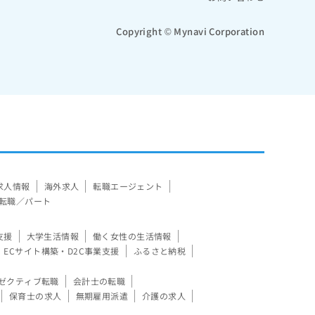
Copyright © Mynavi Corporation
求人情報
海外求人
転職エージェント
転職／パート
支援
大学生活情報
働く女性の生活情報
ECサイト構築・D2C事業支援
ふるさと納税
ゼクティブ転職
会計士の転職
保育士の求人
無期雇用派遣
介護の求人