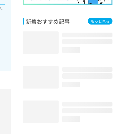
い。
新着おすすめ記事
もっと見る
loading...
loading...
loading...