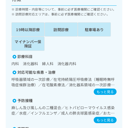
ッ
は
ク
診療時間・内容等について、事前に必ず医療機関にご確認ください。
こ
ナ
訪問診療対応エリアは、事前に必ず医療機関にご確認ください。
ち
ビ
ら
に
19時以降診療
訪問診療
駐車場あり
関
広
す
広
告
マイナンバー保
る
告
険証
代
お
出
理
問
稿
診療科目
店
い
の
内科 消化器科 婦人科 消化器内科
合
の
お
わ
対応可能な疾患・治療
方
問
せ
い
は
呼吸器領域の一次診療／在宅持続陽圧呼吸療法（睡眠時無呼
は
合
吸症候群治療）／在宅酸素療法／消化器系領域の一次診療／
こ
こ
わ
上部消化管内視鏡検査／下部消化管内視鏡検査／下部消化管
ち
もっと見る
ち
せ
内視鏡的切除術／肝･胆道・膵臓領域の一次診療／循環器系
ら
ら
予防接種
は
領域の一次診療／ホルター型心電図検査／腎･泌尿器系領域
の一次診療／婦人科領域の一次診療／内分泌･代謝･栄養領域
こ
麻しん及び風しんの二種混合／ヒトパピローマウイルス感染
こち
の一次診療／インスリン療法／糖尿病患者教育（食事療法、
ち
症／水痘／インフルエンザ／成人の肺炎球菌感染症／おたふ
広
らは
運動療法、自己血糖測定）／糖尿病による合併症に対する継
広
ら
くかぜ／A型肝炎／B型肝炎
告
もっと見る
マイ
続的な管理及び指導／血液・免疫系領域の一次診療／漢方薬
告
出
ナビ