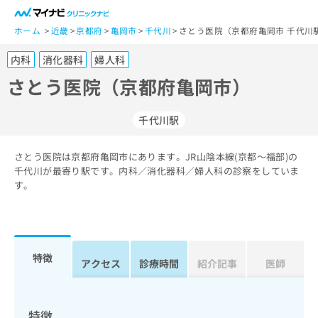
一
般
ホーム
近畿
京都府
亀岡市
千代川
さとう医院（京都府亀岡市 千代川
ユ
内科
消化器科
婦人科
ー
ザ
さとう医院（京都府亀岡市）
ー
の
千代川駅
方
は
こ
さとう医院は京都府亀岡市にあります。JR山陰本線(京都～福部)の
千代川が最寄り駅です。内科／消化器科／婦人科の診察をしていま
ち
す。
ら
医
マ
療
イ
関
ナ
特徴
アクセス
診療時間
紹介記事
医師
係
ビ
者
ク
の
リ
方
ニ
特徴