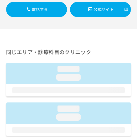
ご了
ら
み
承く
は
電話する
公式サイト
ださ
こ
無
い。
ち
料
ら
情
報
拡
掲
充
載
同じエリア・診療科目のクリニック
の
情
お
報
申
の
loading...
し
修
込
loading...
正
み
は
は
こ
こ
ち
ち
ら
ら
loading...
そ
loading...
の
他
の