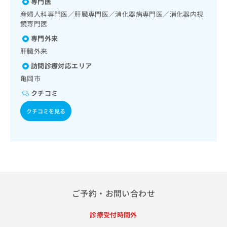
の処方
専門医
出
稿
クリ
資
稿
ニッ
産婦人科専門医／肝臓専門医／消化器病専門医／消化器内視
の
料
クナ
の
鏡専門医
お
の
ビサ
お
問
ご
専門外来
イト
問
い
請
への
肝臓外来
い
合
お問
求
合
合せ
わ
訪問診療対応エリア
は
フォ
わ
せ
こ
亀岡市
ーム
せ
は
ち
とな
クチコミ
は
こ
ら
りま
こ
ち
す。
クチコミを見る
ち
ら
クリ
無
ら
ニッ
料
クの
資
情
予
料
報
約・
の
症状
拡
のご
ご
充
相談
請
の
など
求
お
ご予約・お問い合わせ
はで
は
申
きま
こ
せん
し
診療受付時間外
ので
ち
込