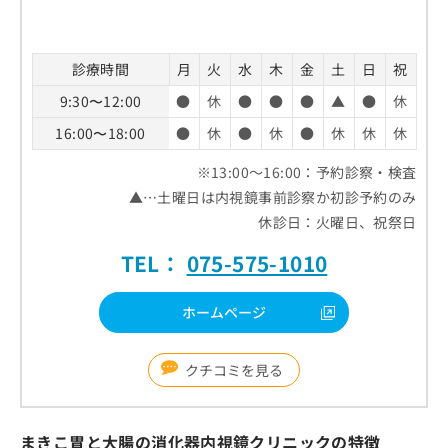
診療時間
月
火
水
木
金
土
日
祝
9:30〜12:00
●
休
●
●
●
▲
●
休
16:00〜18:00
●
休
●
休
●
休
休
休
※13:00～16:00：予約診察・検査
▲…土曜日は内視鏡事前診察か初診予約のみ
休診日：火曜日、祝祭日
TEL：
075-575-1010
ホームページ
クチコミを見る
まきこ胃と大腸の消化器内視鏡クリニックの特徴