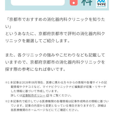
ッ
は
ク
こ
ナ
ち
ビ
「京都市でおすすめの消化器内科クリニックを知りた
ら
に
い」
関
広
というあなたに、京都府京都市で評判の消化器内科ク
す
広
告
る
告
リニックを厳選してご紹介します。
代
お
出
理
問
稿
店
い
また、各クリニックの強みやこだわりなども記載して
の
合
の
お
いますので、京都府京都市の消化器内科クリニックを
わ
方
問
探す際の参考になれば幸いです。
せ
い
は
は
合
こ
こ
わ
ち
本記事は2026年08月現在、医療に携わる方々からの情報や各種サイトの記
ち
せ
ら
載情報やクチコミなど、マイナビクリニックナビ編集部が収集・リサーチ
ら
は
した情報に基づいて作成しています。
こ
詳しくは
記事制作ポリシー
をご覧ください。
こち
ち
広
本記事内で紹介している医療機関の各種情報は記事作成時点の情報に基づい
らは
広
ら
ています。記事の内容から変更となっている場合がありますので、詳細は
告
マイ
各医療機関のホームページなどにてご確認ください。
告
出
ナビ