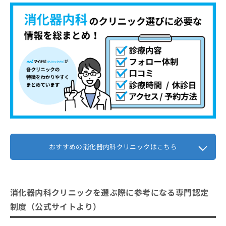
むらやまクリニック
お
問
【消化器内科について】これを知ってから検討
い
合
しよう！
わ
せ
消化器内科を受診する前に知っておき
は
たい基礎用語集
こ
ち
逆流性食道炎
消化器内科の受診はどんな流れで進む
ら
胃潰瘍
の？
過敏性腸症候群（IBS）
1．カウンセリング予約
消化器内科に関する質問10選！
大腸ポリープ
2．問診と症状の確認
おすすめの消化器内科クリニックはこちら
まとめ：京都市で評判の消化器内科クリニック
ピロリ菌感染
3．医師による診察
おすすめ10選
潰瘍性大腸炎
4．診療方針と費用の説明
クローン病
5．治療開始と経過管理
消化器内科クリニックを選ぶ際に参考になる専門認定
脂肪肝
制度（公式サイトより）
膵炎
胆石症