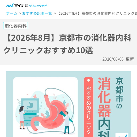
一
般
ホーム
おすすめ記事一覧
【2026年8月】京都市の消化器内科クリニック
ユ
消化器内科
ー
ザ
【2026年8月】京都市の消化器内科
ー
クリニックおすすめ10選
の
方
2026/08/03
更新
は
こ
ち
ら
医
マ
療
イ
関
ナ
係
ビ
者
ク
の
リ
方
ニ