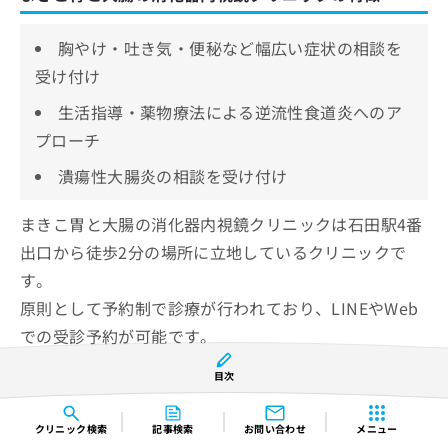
胸やけ・吐き気・便秘など幅広い症状の相談を
受け付け
生活指導・薬物療法による逆流性食道炎へのア
プローチ
潰瘍性大腸炎の相談を受け付け
まきこ胃と大腸の消化器内視鏡クリニックは石田駅4番
出口から徒歩2分の場所に立地しているクリニックで
す。
原則として予約制で診療が行われており、LINEやWeb
での受診予約が可能です。
目次
胸やけ・吐き気・便秘など幅広い症状の相談を受け付
けています。
クリニック
検索
記事検索
お問い合わせ
メニュー