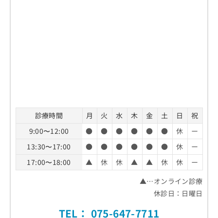
診療時間
月
火
水
木
金
土
日
祝
9:00〜12:00
●
●
●
●
●
●
休
ー
13:30〜17:00
●
●
●
●
●
●
休
ー
17:00〜18:00
▲
休
休
▲
▲
休
休
ー
▲…オンライン診療
休診日：日曜日
TEL：
075-647-7711