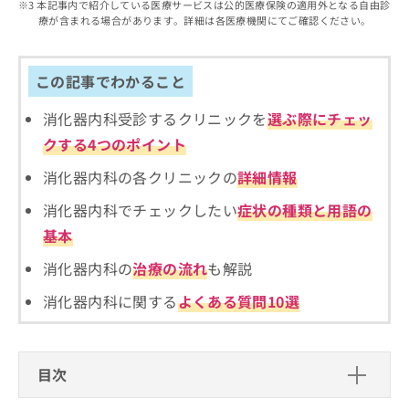
出
本記事内で紹介している医療サービスは公的医療保険の適用外となる自由診
稿
クリ
資
療が含まれる場合があります。詳細は各医療機関にてご確認ください。
稿
ニッ
の
料
クナ
の
お
の
ビサ
お
問
ご
イト
問
この記事でわかること
い
請
への
い
合
お問
求
合
合せ
消化器内科受診するクリニックを
選ぶ際にチェッ
わ
は
フォ
わ
せ
こ
クする4つのポイント
ーム
せ
は
ち
とな
は
こ
ら
消化器内科の各クリニックの
詳細情報
りま
こ
ち
す。
ち
消化器内科でチェックしたい
症状の種類と用語の
ら
クリ
無
ら
ニッ
基本
料
クの
資
情
予
消化器内科の
治療の流れ
も解説
料
報
約・
の
症状
拡
消化器内科に関する
よくある質問10選
のご
ご
充
相談
請
の
など
求
お
はで
は
申
きま
目次
こ
せん
し
ので
ち
込