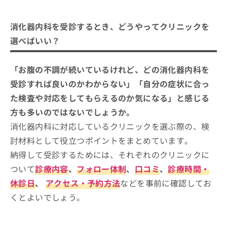
消化器内科を受診するとき、どうやってクリニ
ご了
ら
み
承く
ックを選べばいい？
は
ださ
こ
消化器内科を受診するとき、どうやってクリニックを
無
い。
消化器内科クリニックを選ぶ際に参考
ち
料
選べばいい？
ら
になる専門認定制度（公式サイトよ
情
報
り）
消化器内科の診療範囲、どこまで対応してもらえ
京都市で評判の消化器内科クリニック
拡
「お腹の不調が続いているけれど、どの消化器内科を
掲
る？一般的な受診の流れも合わせて紹介
充
載
おすすめ10選
受診すれば良いのかわからない」「自分の症状に合っ
の
情
京都今出川金光内科・消化器内視鏡クリニック
た検査や対応をしてもらえるのか気になる」と感じる
お
報
申
の
方も多いのではないでしょうか。
みずもと内視鏡・消化器内科クリニック
し
修
消化器内科に対応しているクリニックを選ぶ際の、検
松ヶ崎駅前おくだクリニック
込
正
み
討材料として役立つポイントをまとめています。
は
しばじクリニック
は
こ
納得して受診するためには、それぞれのクリニックに
まきこ胃と大腸の消化器内視鏡クリニック
こ
ち
ついて
診療内容
、
フォロー体制
、
口コミ
、
診療時間・
ち
ら
桂川くすもと内科・消化器クリニック
ら
休診日
、
アクセス・予約方法
などを事前に確認してお
えそう内科・消化器内科クリニック
そ
くとよいでしょう。
くりた内科・内視鏡クリニック
の
他
山科西まつい内科クリニック
の