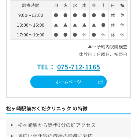
診療時間
月
火
水
木
金
土
日
祝
9:00〜12:00
●
●
●
●
●
●
休
休
13:00〜16:00
▲
▲
▲
▲
▲
●
休
休
17:00〜19:00
●
●
●
休
●
休
休
休
▲…予約内視鏡検査
休診日：日曜日、祝祭日
TEL：
075-712-1165
ホームページ
松ヶ崎駅前おくだクリニック の特徴
松ヶ崎駅から徒歩1分の好アクセス
幅広い消化器の症状の診療に対応