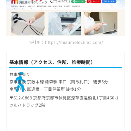
※引用：https://mizumotoclinic.com/
基本情報（アクセス、住所、診療時間）
駐車場有り
京阪電鉄 京阪本線 藤森駅 東口（南改札口） 徒歩5分
京阪バス 直違橋一丁目停留所 徒歩1分
〒612-0869 京都府京都市伏見区深草直違橋北1丁目460-1
ツルハドラッグ2階