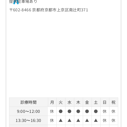
提携駐車場あり
〒602-8466 京都府京都市上京区南辻町371
診療時間
月
火
水
木
金
土
日
祝
9:00〜12:00
休
●
●
●
●
●
休
休
13:30〜16:30
休
▲
▲
▲
▲
▲
休
休