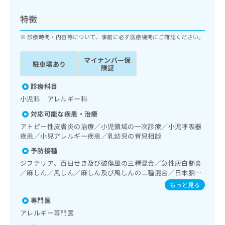
ッ
は
ク
こ
特徴
ナ
ち
ビ
診療時間・内容等について、事前に必ず医療機関にご確認ください。
ら
に
関
マイナンバー保
広
駐車場あり
す
広
険証
告
る
告
代
お
診療科目
出
理
問
稿
小児科 アレルギー科
店
い
の
対応可能な疾患・治療
合
の
お
わ
アトピー性皮膚炎の治療／小児領域の一次診療／小児呼吸器
方
問
せ
疾患／小児アレルギー疾患／乳幼児の育児相談
い
は
は
合
こ
予防接種
こ
わ
ち
ジフテリア、百日せき及び破傷風の三種混合／急性灰白髄炎
ち
せ
ら
／麻しん／風しん／麻しん及び風しんの二種混合／日本脳炎
ら
は
／破傷風／Hib感染症／小児の肺炎球菌感染症／ヒトパピロ
もっと見る
こ
ーマウイルス感染症／水痘／インフルエンザ／おたふくかぜ
こち
ち
広
専門医
／A型肝炎／B型肝炎／ロタウイルス感染症
らは
広
ら
告
マイ
アレルギー専門医
告
出
ナビ