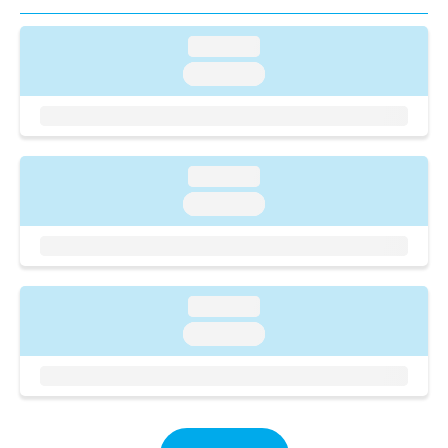
ご了
ら
み
承く
は
ださ
loading...
こ
無
い。
ち
料
loading...
ら
情
報
拡
掲
充
載
の
情
loading...
お
報
loading...
申
の
し
修
込
正
み
は
は
こ
loading...
こ
ち
ち
loading...
ら
ら
そ
の
他
の