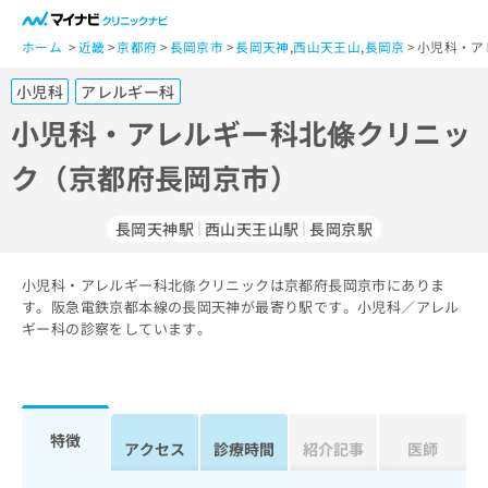
一
般
ホーム
近畿
京都府
長岡京市
長岡天神
,
西山天王山
,
長岡京
小児科・ア
ユ
小児科
アレルギー科
ー
ザ
小児科・アレルギー科北條クリニッ
ー
ク（京都府長岡京市）
の
方
は
長岡天神駅
西山天王山駅
長岡京駅
こ
ち
小児科・アレルギー科北條クリニックは京都府長岡京市にありま
ら
す。阪急電鉄京都本線の長岡天神が最寄り駅です。小児科／アレル
ギー科の診察をしています。
医
マ
療
イ
関
ナ
係
ビ
者
ク
特徴
アクセス
診療時間
紹介記事
医師
の
リ
方
ニ