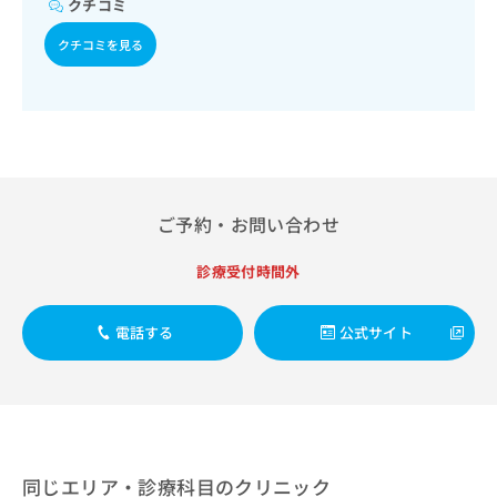
クチコミ
出
稿
クリ
資
稿
ニッ
の
料
クチコミを見る
クナ
の
お
の
ビサ
お
問
ご
イト
問
い
請
への
い
合
お問
求
合
合せ
わ
は
フォ
わ
せ
こ
ーム
せ
は
ち
とな
は
こ
ら
りま
ご予約・お問い合わせ
こ
ち
す。
ち
ら
クリ
無
診療受付時間外
ら
ニッ
料
クの
資
情
予
料
報
約・
電話する
公式サイト
の
症状
拡
のご
ご
充
相談
請
の
など
求
お
はで
は
申
きま
こ
せん
し
ので
ち
同じエリア・診療科目のクリニック
込