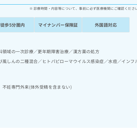
診療時間・内容等について、事前に必ず医療機関にご確認くださ
駅徒歩5分圏内
マイナンバー保険証
外国語対応
科領域の一次診療／更年期障害治療／漢方薬の処方
び風しんの二種混合／ヒトパピローマウイルス感染症／水痘／インフ
 不妊専門外来(体外受精を含まない)