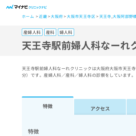
一
ホーム
近畿
大阪府
大阪市天王寺区
天王寺
,
大阪阿部野
般
ユ
産婦人科
産科
婦人科
ー
ザ
天王寺駅前婦人科なーれ
ー
の
方
天王寺駅前婦人科なーれクリニックは大阪府大阪市天王寺区
は
分）です。産婦人科／産科／婦人科の診察をしています。
こ
ち
ら
特徴
アクセス
医
マ
療
イ
ナ
関
特徴
ビ