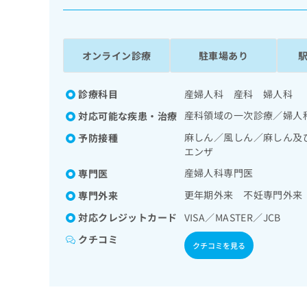
係
ク
者
リ
の
ニ
ッ
方
オンライン診療
駐車場あり
ク
は
ナ
こ
ビ
診療科目
産婦人科 産科 婦人科
ち
に
産科領域の一次診療／婦人
対応可能な疾患・治療
関
ら
す
麻しん／風しん／麻しん及
予防接種
る
エンザ
お
広
産婦人科専門医
広
専門医
問
告
告
い
更年期外来 不妊専門外来
専門外来
出
代
合
稿
わ
対応クレジットカード
VISA／MASTER／JCB
理
の
せ
店
クチコミ
お
は
クチコミを見る
の
問
こ
い
方
ち
合
ら
は
わ
こ