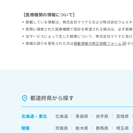
ち
み
ら
は
【医療機関の情報について】
こ
掲載している情報は、株式会社マイナビおよび株式会社ウェルネ
ち
そ
ら
実際に検索された医療機関で受診を希望される場合は、必ず医療
の
当サービスによって生じた損害について、株式会社マイナビ及び
他
情報の誤りを発見された方は
掲載情報の修正依頼フォーム
か
の
お
問
い
合
わ
せ
は
こ
都道府県から探す
ち
ら
北海道
・
東北
北海道
青森県
岩手県
宮城県
関東
茨城県
栃木県
群馬県
埼玉県