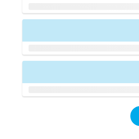
拡
資
きま
充
料
せん
の
ので
の
ご了
お
ご
承く
申
請
ださ
し
求
い。
込
は
み
こ
は
ち
こ
ら
ち
ら
無
料
掲
情
載
報
情
拡
報
充
の
の
修
お
正
申
は
し
こ
込