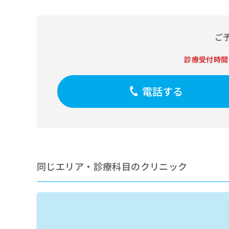
せ
こち
ち
らは
は
マイ
こ
ら
ナビ
ち
ご
クリ
ら
ニッ
クナ
診療受付時間
広
ビサ
広
資
イト
告
告
への
料
出
出
電話する
お問
の
稿
合せ
稿
ご
の
フォ
の
請
お
ーム
お
求
問
とな
問
りま
は
い
い
す。
こ
合
合
クリ
ち
わ
ニッ
わ
ら
同じエリア・診療科目のクリニック
せ
クの
せ
は
予
は
約・
こ
こ
無
症状
ち
ち
のご
料
ら
相談
ら
情
など
報
はで