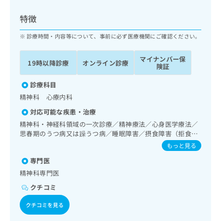
ッ
は
ク
こ
特徴
ナ
ち
ビ
診療時間・内容等について、事前に必ず医療機関にご確認ください。
ら
に
関
マイナンバー保
広
19時以降診療
オンライン診療
す
広
険証
告
る
告
代
お
診療科目
出
理
問
稿
精神科 心療内科
店
い
の
対応可能な疾患・治療
合
の
お
わ
精神科・神経科領域の一次診療／精神療法／心身医学療法／
方
問
せ
思春期のうつ病又は躁うつ病／睡眠障害／摂食障害（拒食
い
は
症･過食症）／神経症性障害（強迫性障害、不安障害、パニ
は
合
もっと見る
こ
ック障害等）／認知症
こ
わ
ち
専門医
ち
せ
ら
ら
精神科専門医
は
こ
クチコミ
こち
ち
広
らは
広
ら
クチコミを見る
告
マイ
告
出
ナビ