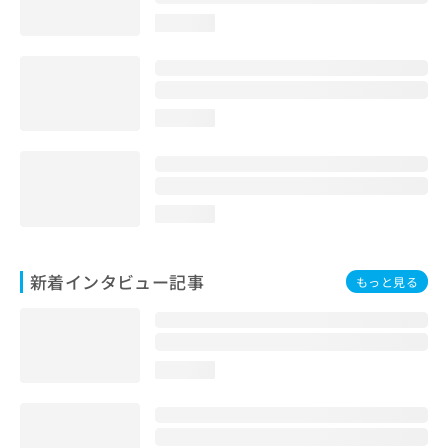
loading...
loading...
loading...
新着インタビュー記事
もっと見る
loading...