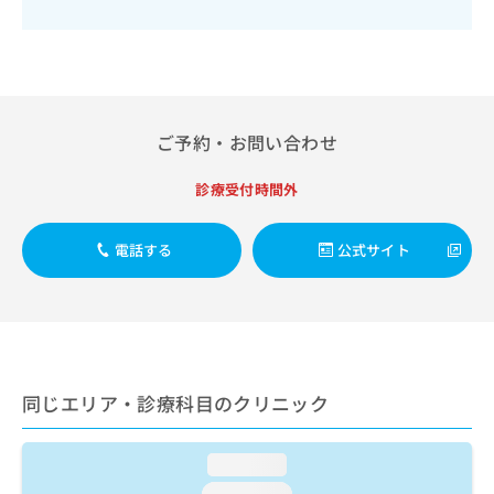
出
稿
クリ
資
稿
ニッ
の
料
クナ
の
お
の
ビサ
お
問
ご
イト
問
い
請
への
い
合
お問
求
合
ご予約・お問い合わせ
合せ
わ
は
フォ
わ
せ
こ
ーム
せ
は
ち
診療受付時間外
とな
は
こ
ら
りま
こ
ち
す。
ち
電話する
公式サイト
ら
クリ
無
ら
ニッ
料
クの
資
情
予
料
報
約・
の
症状
拡
のご
ご
充
相談
請
の
同じエリア・診療科目のクリニック
など
求
お
はで
は
申
きま
こ
せん
し
loading...
ので
ち
込