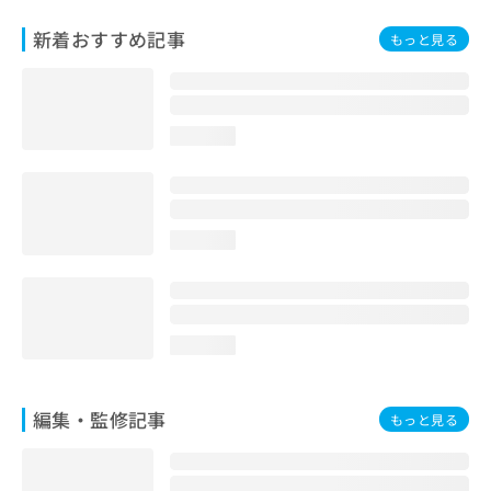
お
新着おすすめ記事
問
もっと見る
い
合
わ
せ
loading...
は
こ
ち
ら
loading...
loading...
編集・監修記事
もっと見る