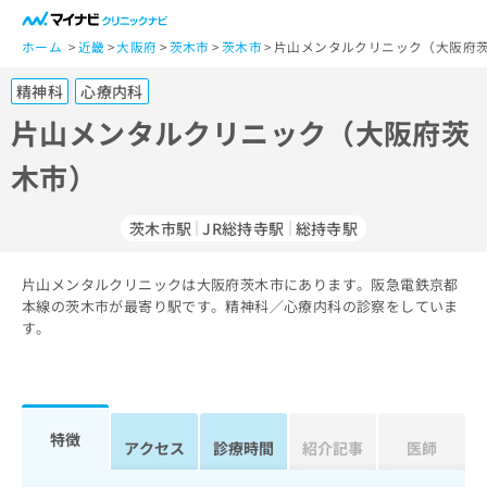
一
般
ホーム
近畿
大阪府
茨木市
茨木市
片山メンタルクリニック（大阪府茨
ユ
精神科
心療内科
ー
ザ
片山メンタルクリニック（大阪府茨
ー
木市）
の
方
は
茨木市駅
JR総持寺駅
総持寺駅
こ
ち
片山メンタルクリニックは大阪府茨木市にあります。阪急電鉄京都
ら
本線の茨木市が最寄り駅です。精神科／心療内科の診察をしていま
す。
医
マ
療
イ
関
ナ
係
ビ
者
ク
特徴
アクセス
診療時間
紹介記事
医師
の
リ
方
ニ