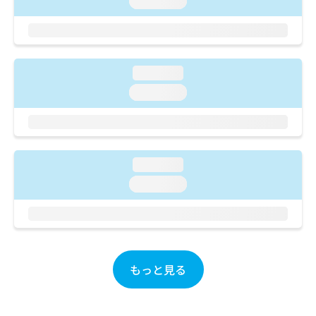
loading...
ご了
ら
み
承く
は
ださ
こ
無
い。
ち
料
ら
情
loading...
報
loading...
拡
掲
充
載
の
情
お
報
申
の
し
loading...
修
込
正
loading...
み
は
は
こ
こ
ち
ち
ら
ら
もっと見る
そ
の
他
の