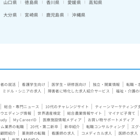
山口県
徳島県
香川県
愛媛県
高知県
大分県
宮崎県
鹿児島県
沖縄県
験者の就活
看護学生向け
医学生・研修医向け
独立・開業情報
転職・
ミドル・シニアの求人
障害者に特化した求人紹介サービス
福祉・介護の
総合・専門ニュース
10代のチャレンジサイト
ティーンマーケティング
ウエディング情報
世界遺産検定
総合農業情報サイト
マイナビ子育て
tudy
My CareerID
医療施設情報メディア
お買い物サポートメディア
ーム業界の転職
20代・第二新卒
新卒紹介
転職コンサルティング
エグ
顧問紹介
薬剤師の転職
看護師の求人
コメディカル求人
医師の求人
支援
外国人材の紹介