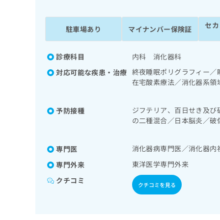
係
ク
者
リ
セカ
の
ニ
駐車場あり
マイナンバー保険証
ッ
方
ク
は
ナ
診療科目
内科 消化器科
こ
ビ
終夜睡眠ポリグラフィー／
対応可能な疾患・治療
ち
に
在宅酸素療法／消化器系領
関
ら
胆道・膵臓領域の一次診療
す
／更年期障害治療／乳腺領
る
ジフテリア、百日せき及び
予防接種
尿病による合併症に対する
お
広
の二種混合／日本脳炎／破
診療／歯科領域の一次診療
広
問
染症／水痘／インフルエン
告
告
い
／黄熱病／ロタウイルス感
出
代
合
消化器病専門医／消化器内
専門医
稿
わ
理
の
東洋医学専門外来
せ
専門外来
店
お
は
クチコミ
の
問
こ
クチコミを見る
い
方
ち
合
ら
は
わ
こ