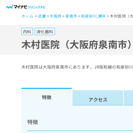
一
ホーム
近畿
大阪府
泉南市
和泉砂川
,
樽井
木村医院（大
般
ユ
内科
消化器科
ー
ザ
木村医院（大阪府泉南市
ー
の
方
木村医院は大阪府泉南市にあります。JR阪和線の和泉砂
は
こ
ち
ら
特徴
アクセス
医
マ
療
イ
特徴
ナ
関
ビ