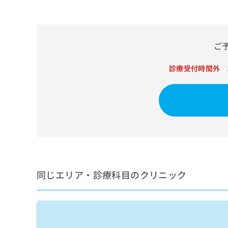
せ
こち
ち
らは
は
マイ
こ
ら
ナビ
ち
クリ
ら
ご
ニッ
クナ
広
ビサ
広
診療受付時間外
資
イト
告
告
への
料
出
出
お問
の
稿
合せ
稿
ご
の
フォ
の
請
お
ーム
お
求
問
とな
問
りま
は
い
い
す。
こ
合
合
クリ
ち
わ
ニッ
わ
ら
せ
クの
せ
同じエリア・診療科目のクリニック
は
予
は
約・
こ
こ
無
症状
ち
ち
のご
料
ら
相談
ら
情
など
報
はで