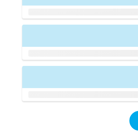
拡
資
きま
充
料
せん
の
ので
の
ご了
お
ご
承く
申
請
ださ
し
求
い。
込
は
み
こ
は
ち
こ
ら
ち
ら
無
料
掲
情
載
報
情
拡
報
充
の
の
修
お
正
申
は
し
こ
込