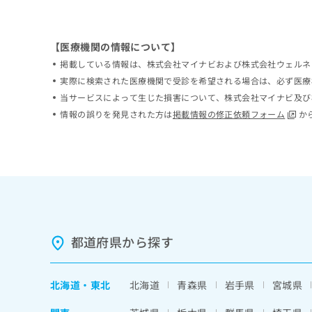
ち
み
ら
は
こ
【医療機関の情報について】
ち
そ
掲載している情報は、株式会社マイナビおよび株式会社ウェルネ
ら
の
実際に検索された医療機関で受診を希望される場合は、必ず医療
他
当サービスによって生じた損害について、株式会社マイナビ及び
の
情報の誤りを発見された方は
掲載情報の修正依頼フォーム
か
お
問
い
合
わ
せ
は
こ
ち
都道府県から探す
ら
北海道
・
東北
北海道
青森県
岩手県
宮城県