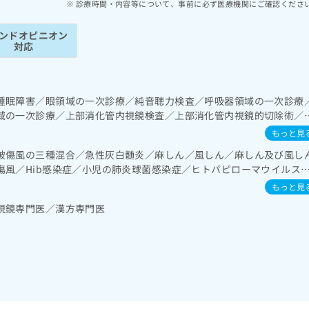
診療時間・内容等について、事前に必ず医療機関にご確認くださ
ンドオピニオン
対応
睡眠障害／眼領域の一次診療／純音聴力検査／呼吸器領域の一次診療
域の一次診療／上部消化管内視鏡検査／上部消化管内視鏡的切除術／
／循環器系領域の一次診療／腎･泌尿器系領域の一次診療／尿失禁の
もっと見
域の一次診療／内分泌･代謝･栄養領域の一次診療／インスリン療法／
破傷風の三種混合／急性灰白髄炎／麻しん／風しん／麻しん及び風し
継続的な管理及び指導／血液・免疫系領域の一次診療／小児領域の一
傷風／Hib感染症／小児の肺炎球菌感染症／ヒトパピローマウイルス
／摂食機能障害の治療／漢方薬の処方
ザ／成人の肺炎球菌感染症／おたふくかぜ／A型肝炎／B型肝炎／狂犬
もっと見
染症／髄膜炎菌感染症
視鏡専門医／漢方専門医