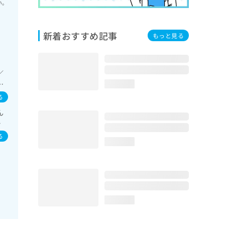
い。
新着おすすめ記事
もっと見る
／
肝･
loading...
治療
る
糖
ん
次
感
病
る
loading...
loading...