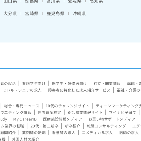
山口県
徳島県
香川県
愛媛県
高知県
大分県
宮崎県
鹿児島県
沖縄県
験者の就活
看護学生向け
医学生・研修医向け
独立・開業情報
転職・
ミドル・シニアの求人
障害者に特化した求人紹介サービス
福祉・介護の
総合・専門ニュース
10代のチャレンジサイト
ティーンマーケティング
ウエディング情報
世界遺産検定
総合農業情報サイト
マイナビ子育て
tudy
My CareerID
医療施設情報メディア
お買い物サポートメディア
ーム業界の転職
20代・第二新卒
新卒紹介
転職コンサルティング
エグ
顧問紹介
薬剤師の転職
看護師の求人
コメディカル求人
医師の求人
支援
外国人材の紹介