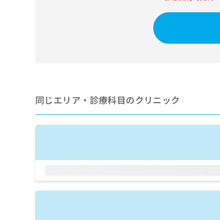
せ
こち
ち
らは
は
マイ
こ
ら
ナビ
ち
クリ
ら
ニッ
クナ
広
ビサ
広
資
イト
告
告
への
料
出
出
お問
の
稿
合せ
稿
同じエリア・診療科目のクリニック
ご
の
フォ
の
請
お
ーム
お
求
問
とな
問
りま
は
い
い
す。
こ
合
合
クリ
ち
わ
ニッ
わ
ら
せ
クの
せ
は
予
は
約・
こ
こ
無
症状
ち
ち
のご
料
ら
相談
ら
情
など
報
はで