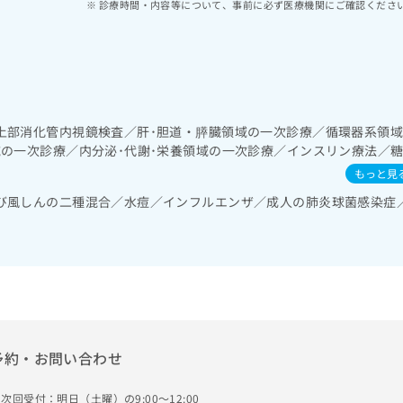
診療時間・内容等について、事前に必ず医療機関にご確認くださ
上部消化管内視鏡検査／肝･胆道・膵臓領域の一次診療／循環器系領
域の一次診療／内分泌･代謝･栄養領域の一次診療／インスリン療法／
動療法、自己血糖測定）／糖尿病による合併症に対する継続的な管理
もっと見
の一次診療
び風しんの二種混合／水痘／インフルエンザ／成人の肺炎球菌感染症
予約・お問い合わせ
次回受付：明日（土曜）の9:00～12:00