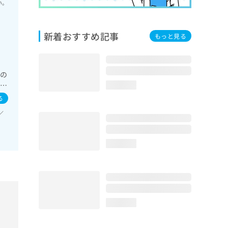
い。
新着おすすめ記事
もっと見る
域の
糖尿
loading...
及
る
／
loading...
loading...