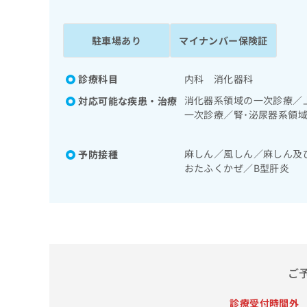
係
ク
者
リ
の
ニ
駐車場あり
マイナンバー保険証
ッ
方
ク
は
ナ
診療科目
内科 消化器科
こ
ビ
消化器系領域の一次診療／
対応可能な疾患・治療
ち
に
一次診療／腎･泌尿器系領
関
ら
病患者教育（食事療法、運
す
び指導／血液・免疫系領域
る
麻しん／風しん／麻しん及
予防接種
お
広
おたふくかぜ／B型肝炎
広
問
告
告
い
出
代
合
稿
わ
理
の
せ
店
お
は
の
問
こ
い
方
ち
ご
合
ら
は
わ
診療受付時間外
こ