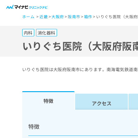
一
ホーム
近畿
大阪府
阪南市
箱作
いりぐち医院（大阪府
般
ユ
内科
消化器科
ー
ザ
いりぐち医院（大阪府阪
ー
の
方
いりぐち医院は大阪府阪南市にあります。南海電気鉄道南
は
こ
ち
ら
特徴
アクセス
医
マ
療
イ
特徴
ナ
関
ビ