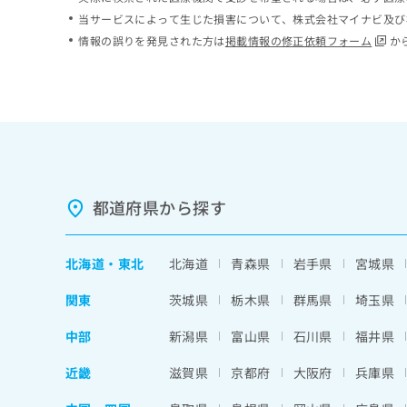
ち
み
当サービスによって生じた損害について、株式会社マイナビ及び
ら
は
情報の誤りを発見された方は
掲載情報の修正依頼フォーム
か
こ
ち
そ
ら
の
他
の
お
問
い
都道府県から探す
合
わ
せ
北海道
・
東北
北海道
青森県
岩手県
宮城県
は
こ
関東
茨城県
栃木県
群馬県
埼玉県
ち
ら
中部
新潟県
富山県
石川県
福井県
近畿
滋賀県
京都府
大阪府
兵庫県