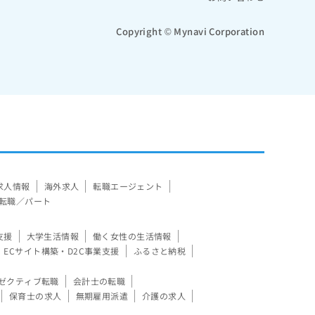
Copyright © Mynavi Corporation
求人情報
海外求人
転職エージェント
転職／パート
支援
大学生活情報
働く女性の生活情報
ECサイト構築・D2C事業支援
ふるさと納税
ゼクティブ転職
会計士の転職
保育士の求人
無期雇用派遣
介護の求人