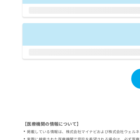
拡
資
きま
充
料
せん
の
ので
の
ご了
お
ご
承く
申
請
ださ
し
求
い。
込
は
み
こ
は
ち
こ
ら
ち
ら
無
料
掲
情
載
報
情
拡
報
充
の
の
修
お
【医療機関の情報について】
正
申
掲載している情報は、株式会社マイナビおよび株式会社ウェルネ
は
し
こ
実際に検索された医療機関で受診を希望される場合は、必ず医療
込