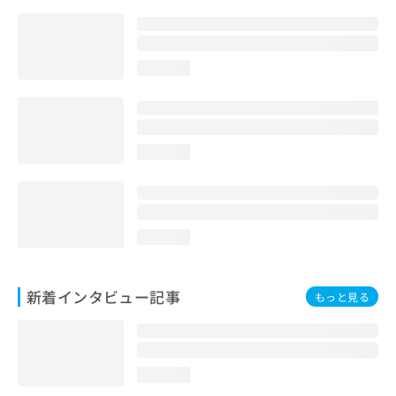
loading...
loading...
loading...
新着インタビュー記事
もっと見る
loading...