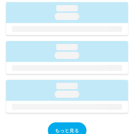
ご了
ら
み
承く
loading...
は
ださ
こ
無
い。
loading...
ち
料
ら
情
報
拡
掲
充
載
loading...
の
情
loading...
お
報
申
の
し
修
込
正
み
は
loading...
は
こ
こ
loading...
ち
ち
ら
ら
そ
の
他
もっと見る
の