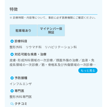
ッ
は
ク
こ
特徴
ナ
ち
ビ
診療時間・内容等について、事前に必ず医療機関にご確認ください。
ら
に
関
マイナンバー保
広
駐車場あり
す
広
険証
告
る
告
代
お
診療科目
出
理
問
稿
整形外科 リウマチ科 リハビリテーション科
店
い
の
対応可能な疾患・治療
合
の
お
わ
皮膚･形成外科領域の一次診療／顔面外傷の治療／血液・免
方
問
せ
疫系領域の一次診療／筋・骨格系及び外傷領域の一次診療／
い
は
運動器リハビリテーション／漢方薬の処方
は
合
もっと見る
こ
こ
わ
ち
予防接種
ち
せ
ら
ら
インフルエンザ
は
こ
専門医
こち
ち
広
整形外科専門医
らは
広
ら
告
マイ
告
クチコミ
出
ナビ