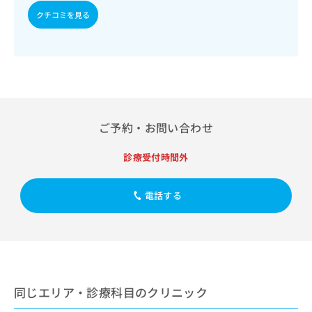
出
稿
クリ
資
クチコミを見る
稿
ニッ
の
料
クナ
の
お
の
ビサ
お
問
ご
イト
問
い
請
への
い
合
お問
求
合
合せ
わ
は
フォ
わ
せ
こ
ーム
せ
は
ち
とな
ご予約・お問い合わせ
は
こ
ら
りま
こ
ち
す。
ち
診療受付時間外
ら
クリ
無
ら
ニッ
料
クの
資
情
予
電話する
料
報
約・
の
症状
拡
のご
ご
充
相談
請
の
など
求
お
はで
は
申
きま
こ
同じエリア・診療科目のクリニック
せん
し
ので
ち
込