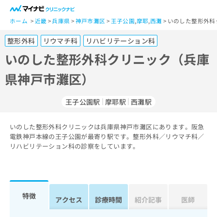
一
般
ホーム
近畿
兵庫県
神戸市灘区
王子公園
,
摩耶
,
西灘
いのした整形外科
ユ
整形外科
リウマチ科
リハビリテーション科
ー
ザ
いのした整形外科クリニック（兵庫
ー
県神戸市灘区）
の
方
は
王子公園駅
摩耶駅
西灘駅
こ
ち
いのした整形外科クリニックは兵庫県神戸市灘区にあります。阪急
ら
電鉄神戸本線の王子公園が最寄り駅です。整形外科／リウマチ科／
リハビリテーション科の診察をしています。
医
マ
療
イ
関
ナ
係
ビ
者
ク
特徴
アクセス
診療時間
紹介記事
医師
の
リ
方
ニ