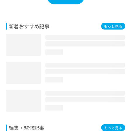
お
問
い
合
新着おすすめ記事
もっと見る
わ
せ
は
こ
ち
loading...
ら
loading...
loading...
編集・監修記事
もっと見る