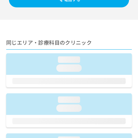
出
稿
クリ
資
稿
ニッ
の
料
クナ
の
お
の
ビサ
お
問
ご
イト
問
い
請
への
い
合
お問
求
合
合せ
わ
は
同じエリア・診療科目のクリニック
フォ
わ
せ
こ
ーム
せ
は
ち
とな
は
こ
ら
loading...
りま
こ
ち
す。
loading...
ち
ら
クリ
無
ら
ニッ
料
クの
資
情
予
料
報
約・
の
症状
拡
loading...
のご
ご
充
相談
loading...
請
の
など
求
お
はで
は
申
きま
こ
せん
し
ので
ち
込