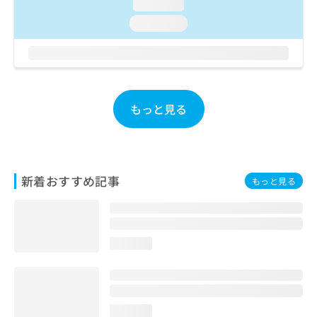
ご了
loading...
ら
み
承く
は
loading...
ださ
こ
無
い。
ち
料
ら
情
報
拡
掲
もっと見る
充
載
の
情
お
報
申
の
し
修
込
新着おすすめ記事
正
もっと見る
み
は
は
こ
こ
ち
ち
ら
loading...
ら
そ
の
他
loading...
の