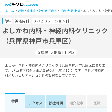
一
般
ホーム
近畿
兵庫県
神戸市兵庫区
兵庫
,
大開
,
上沢
よしかわ内科・神経
ユ
内科
神経内科
リハビリテーション科
ー
ザ
よしかわ内科・神経内科クリニック
ー
（兵庫県神戸市兵庫区）
の
方
は
兵庫駅
大開駅
上沢駅
こ
ち
よしかわ内科・神経内科クリニックは兵庫県神戸市兵庫区にありま
ら
す。JR山陽本線の兵庫が最寄り駅（徒歩1分）です。内科／神経内
科／リハビリテーション科の診察をしています。
医
マ
療
イ
関
ナ
係
ビ
者
ク
特徴
アクセス
診療時間
紹介記事
医師
の
リ
方
ニ