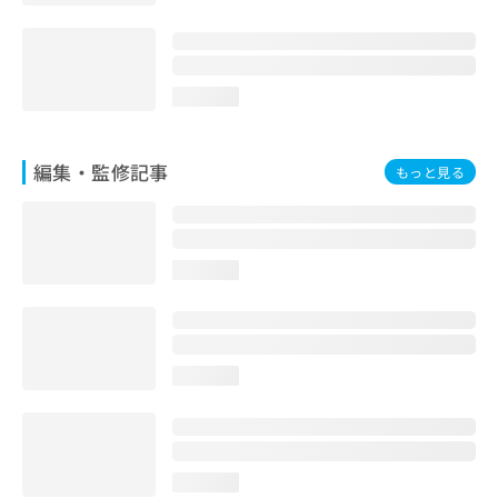
お
問
い
合
loading...
わ
せ
は
編集・監修記事
こ
もっと見る
ち
ら
loading...
loading...
loading...