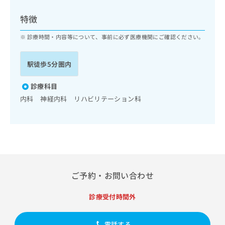
ッ
は
ク
こ
特徴
ナ
ち
ビ
診療時間・内容等について、事前に必ず医療機関にご確認ください。
ら
に
関
広
駅徒歩5分圏内
す
広
告
る
告
代
お
診療科目
出
理
問
稿
内科 神経内科 リハビリテーション科
店
い
の
合
の
お
わ
方
問
せ
い
は
は
合
こ
こ
わ
ち
ち
せ
ら
ご予約・お問い合わせ
ら
は
こ
こち
診療受付時間外
ち
広
らは
広
ら
告
マイ
告
出
ナビ
電話する