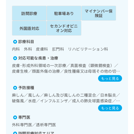
ッ
は
ク
こ
マイナンバー保
訪問診療
駐車場あり
ナ
険証
ち
ビ
ら
セカンドオピニ
に
外国語対応
オン対応
関
広
す
広
診療科目
告
る
告
内科 外科 皮膚科 肛門科 リハビリテーション科
代
お
出
理
問
稿
対応可能な疾患・治療
店
い
の
皮膚･形成外科領域の一次診療／真菌検査（顕微鏡検査）／
合
の
お
皮膚生検／顔面外傷の治療／良性腫瘍又は母斑その他の切
わ
方
問
除・縫合手術／アトピー性皮膚炎の治療／睡眠障害／認知症
もっと見る
せ
い
は
／在宅酸素療法／消化器系領域の一次診療／人工肛門の管理
は
予防接種
合
／循環器系領域の一次診療／ホルター型心電図検査／ペース
こ
こ
わ
メーカー管理／腎･泌尿器系領域の一次診療／尿失禁の治療
麻しん／風しん／麻しん及び風しんの二種混合／日本脳炎／
ち
ち
／乳腺領域の一次診療／内分泌･代謝･栄養領域の一次診療／
せ
破傷風／水痘／インフルエンザ／成人の肺炎球菌感染症／お
ら
ら
内分泌機能検査／インスリン療法／糖尿病患者教育（食事療
は
たふくかぜ／A型肝炎／B型肝炎／髄膜炎菌感染症
もっと見る
法、運動療法、自己血糖測定）／糖尿病による合併症に対す
こ
こち
る継続的な管理及び指導／血液・免疫系領域の一次診療／リ
専門医
ち
広
らは
ンパ節生検／血液凝固異常の診断及び治療／筋・骨格系及び
広
ら
告
外科専門医／透析専門医
マイ
外傷領域の一次診療／義肢装具の作成及び評価／小児領域の
告
出
ナビ
訪問診療対応エリア
一次診療／小児アレルギー疾患／乳幼児の育児相談／医療用