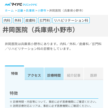
一
般
ホーム
近畿
兵庫県
小野市
井岡医院（兵庫県小野市）
ユ
内科
外科
皮膚科
肛門科
リハビリテーション科
ー
ザ
井岡医院（兵庫県小野市）
ー
の
方
井岡医院は兵庫県小野市にあります。内科／外科／皮膚科／肛門科
は
／リハビリテーション科の診察をしています。
こ
ち
ら
特徴
医
アクセス
診療時間
紹介記事
医師
マ
療
イ
関
ナ
係
ビ
特徴
者
ク
の
リ
診療時間・内容等について、事前に必ず医療機関にご確認ください。
方
ニ
訪問診療対応エリアは、事前に必ず医療機関にご確認ください。