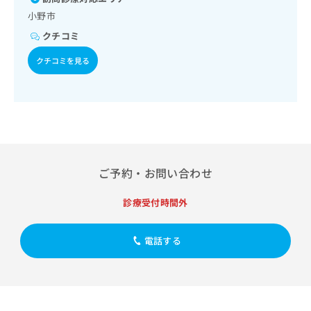
出
稿
クリ
資
麻薬によるがん疼痛治療／がんに伴う精神症状のケア／画像
小野市
稿
ニッ
の
料
診断管理（専ら画像診断を担当する医師による読影）／漢方
クナ
の
お
の
クチコミ
薬の処方
ビサ
お
問
ご
イト
問
クチコミを見る
い
請
への
い
合
お問
求
合
合せ
わ
は
フォ
わ
せ
こ
ーム
せ
は
ち
とな
は
こ
ら
りま
こ
ち
す。
ち
ら
クリ
無
ら
ニッ
ご予約・お問い合わせ
料
クの
資
情
予
診療受付時間外
料
報
約・
の
症状
拡
のご
ご
充
電話する
相談
請
の
など
求
お
はで
は
申
きま
こ
せん
し
ので
ち
込