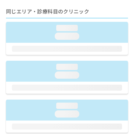
ご了
ら
み
承く
は
同じエリア・診療科目のクリニック
ださ
こ
無
い。
ち
料
ら
情
loading...
報
loading...
拡
掲
充
載
の
情
お
報
申
の
loading...
し
修
loading...
込
正
み
は
は
こ
こ
ち
ち
ら
ら
loading...
loading...
そ
の
他
の