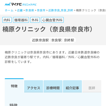
一
般
ホーム
近畿
奈良県
奈良市
近鉄奈良
,
奈良
,
京終
楠原クリニック（奈良
ユ
内科
循環器科
外科
心臓血管外科
ー
ザ
楠原クリニック（奈良県奈良市）
ー
の
近鉄奈良駅
奈良駅
京終駅
方
は
こ
楠原クリニックは奈良県奈良市にあります。近畿日本鉄道奈良線の
近鉄奈良が最寄り駅です。内科／循環器科／外科／心臓血管外科の
ち
診察をしています。
ら
医
マ
療
イ
関
ナ
特徴
アクセス
診療時間
紹介記事
医師
係
ビ
者
ク
の
リ
方
ニ
特徴