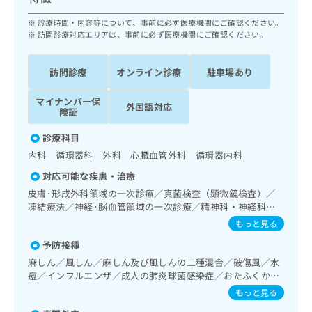
ッ
は
ク
診療時間・内容等について、事前に必ず医療機関にご確認ください。
こ
ナ
訪問診療対応エリアは、事前に必ず医療機関にご確認ください。
ち
ビ
ら
に
訪問診療
オンライン診療
駐車場あり
関
広
す
広
告
マイナンバー保
る
外国語対応
告
険証
代
お
出
理
問
稿
診療科目
店
い
の
内科 循環器科 外科 心臓血管外科 循環器内科
合
の
お
わ
対応可能な疾患・治療
方
問
せ
い
は
皮膚･形成外科領域の一次診療／真菌検査（顕微鏡検査）／
は
合
凍結療法／神経･脳血管領域の一次診療／精神科・神経科領
こ
こ
わ
域の一次診療／終夜睡眠ポリグラフィー／禁煙指導（ニコチ
ち
もっと見る
ち
せ
ン依存症管理）／睡眠障害／認知症／耳鼻咽喉領域の一次診
ら
ら
予防接種
は
療／呼吸器領域の一次診療／在宅持続陽圧呼吸療法（睡眠時
無呼吸症候群治療）／在宅酸素療法／消化器系領域の一次診
こ
麻しん／風しん／麻しん及び風しんの二種混合／破傷風／水
こち
療／肝･胆道・膵臓領域の一次診療／循環器系領域の一次診
ち
痘／インフルエンザ／成人の肺炎球菌感染症／おたふくかぜ
広
らは
療／ホルター型心電図検査／腎･泌尿器系領域の一次診療／
広
ら
／B型肝炎
告
もっと見る
マイ
尿失禁の治療／内分泌･代謝･栄養領域の一次診療／内分泌機
告
出
ナビ