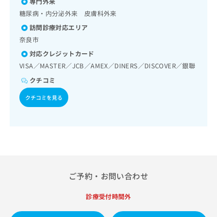
能検査／インスリン療法／糖尿病患者教育（食事療法、運動
専門外来
出
稿
クリ
資
療法、自己血糖測定）／糖尿病による合併症に対する継続的
稿
ニッ
糖尿病・内分泌外来 皮膚科外来
の
料
な管理及び指導／血液・免疫系領域の一次診療／筋・骨格系
クナ
の
お
の
訪問診療対応エリア
及び外傷領域の一次診療／小児循環器疾患／医療用麻薬によ
ビサ
お
問
ご
イト
るがん疼痛治療／漢方薬の処方／在宅における看取り
奈良市
問
い
請
への
い
合
お問
対応クレジットカード
求
合
合せ
わ
は
VISA／MASTER／JCB／AMEX／DINERS／DISCOVER／銀聯
フォ
わ
せ
こ
ーム
せ
クチコミ
は
ち
とな
は
こ
ら
りま
クチコミを見る
こ
ち
す。
ち
ら
クリ
無
ら
ニッ
料
クの
資
情
予
料
報
約・
の
症状
拡
のご
ご
充
相談
請
の
ご予約・お問い合わせ
など
求
お
はで
は
申
きま
診療受付時間外
こ
せん
し
ので
ち
込