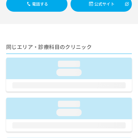
ご了
ら
み
電話する
公式サイト
承く
は
ださ
こ
無
い。
ち
料
ら
情
報
拡
掲
同じエリア・診療科目のクリニック
充
載
の
情
お
報
loading...
申
の
し
loading...
修
込
正
み
は
は
こ
こ
ち
ち
ら
loading...
ら
loading...
そ
の
他
の