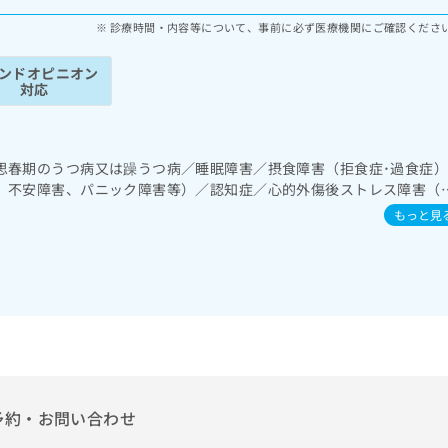
診療時間・内容等について、事前に必ず医療機関にご確認くださ
ンドオピニオン
対応
思春期のうつ病又は躁うつ病／睡眠障害／摂食障害（拒食症･過食症
、不安障害、パニック障害等）／認知症／心的外傷後ストレス障害（P
もっと見
予約・お問い合わせ