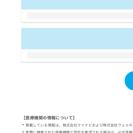
拡
資
きま
充
料
せん
の
ので
の
ご了
お
ご
承く
申
請
ださ
し
求
い。
込
は
み
こ
は
ち
こ
ら
ち
ら
無
料
掲
情
載
報
情
拡
報
充
の
の
修
お
【医療機関の情報について】
正
申
掲載している情報は、株式会社マイナビおよび株式会社ウェルネ
は
し
こ
実際に検索された医療機関で受診を希望される場合は、必ず医療
込