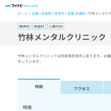
一
ホーム
近畿
奈良県
奈良市
富雄
,
学園前
竹林メンタルク
般
ユ
精神科
神経科
心療内科
ー
ザ
竹林メンタルクリニック
ー
の
方
竹林メンタルクリニックは奈良県奈良市にあります。近畿
は
をしています。
こ
ち
ら
特徴
アクセス
医
マ
療
イ
ナ
関
特徴
ビ