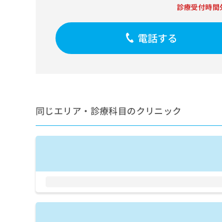
せ
こち
診療受付時間
ち
らは
は
マイ
こ
ら
ナビ
ち
電話する
クリ
ら
ニッ
クナ
広
ビサ
広
資
イト
告
告
への
料
出
出
お問
の
稿
合せ
稿
ご
の
フォ
の
同じエリア・診療科目のクリニック
請
お
ーム
お
求
問
とな
問
りま
は
い
い
す。
こ
合
合
クリ
ち
わ
ニッ
わ
ら
せ
クの
せ
は
予
は
約・
こ
こ
無
症状
ち
ち
のご
料
ら
相談
ら
情
など
報
はで