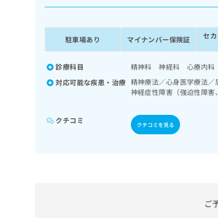
係
ク
者
リ
の
ニ
セカ
ッ
方
駐車場あり
マイナンバー保険証
ク
は
ナ
こ
ビ
診療科目
精神科 神経科 心療内科
ち
に
精神療法／心身医学療法／
対応可能な疾患・治療
関
ら
神経症性障害（強迫性障害
す
SD）／漢方薬の処方
る
お
広
クチコミ
広
問
クチコミを見る
告
告
い
出
代
合
稿
わ
理
の
せ
店
お
は
の
問
こ
い
方
ち
合
ら
ご
は
わ
こ