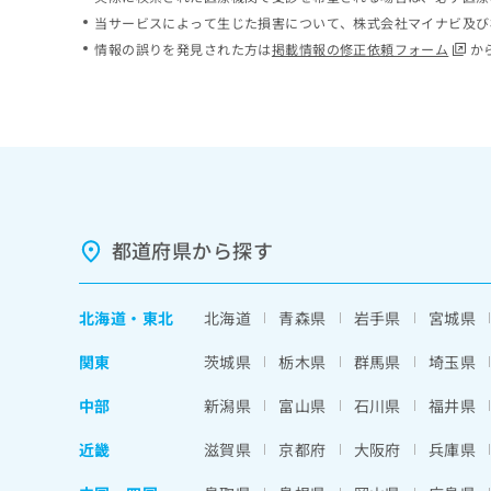
ち
み
当サービスによって生じた損害について、株式会社マイナビ及び
ら
は
情報の誤りを発見された方は
掲載情報の修正依頼フォーム
か
こ
ち
そ
ら
の
他
の
お
問
い
都道府県から探す
合
わ
せ
北海道
・
東北
北海道
青森県
岩手県
宮城県
は
こ
関東
茨城県
栃木県
群馬県
埼玉県
ち
ら
中部
新潟県
富山県
石川県
福井県
近畿
滋賀県
京都府
大阪府
兵庫県