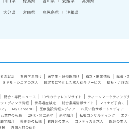
山口県
徳島県
香川県
愛媛県
高知県
大分県
宮崎県
鹿児島県
沖縄県
験者の就活
看護学生向け
医学生・研修医向け
独立・開業情報
転職・
ミドル・シニアの求人
障害者に特化した求人紹介サービス
福祉・介護の
総合・専門ニュース
10代のチャレンジサイト
ティーンマーケティング
ウエディング情報
世界遺産検定
総合農業情報サイト
マイナビ子育て
tudy
My CareerID
医療施設情報メディア
お買い物サポートメディア
ーム業界の転職
20代・第二新卒
新卒紹介
転職コンサルティング
エグ
顧問紹介
薬剤師の転職
看護師の求人
コメディカル求人
医師の求人
支援
外国人材の紹介