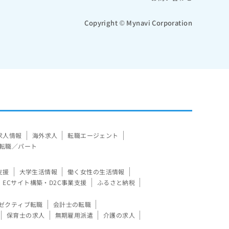
Copyright © Mynavi Corporation
求人情報
海外求人
転職エージェント
転職／パート
支援
大学生活情報
働く女性の生活情報
ECサイト構築・D2C事業支援
ふるさと納税
ゼクティブ転職
会計士の転職
保育士の求人
無期雇用派遣
介護の求人