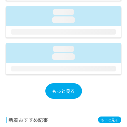
ご了
ら
み
承く
は
ださ
loading...
こ
無
い。
ち
loading...
料
ら
情
報
拡
掲
充
載
loading...
の
情
お
報
loading...
申
の
し
修
込
正
み
は
は
こ
こ
ち
もっと見る
ち
ら
ら
そ
の
新着おすすめ記事
他
もっと見る
の