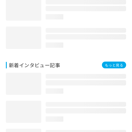
loading...
loading...
新着インタビュー記事
もっと見る
loading...
loading...