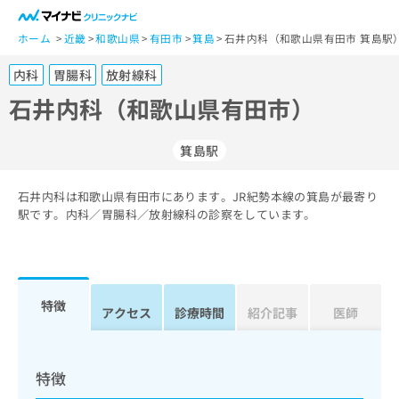
一
般
ホーム
近畿
和歌山県
有田市
箕島
石井内科（和歌山県有田市 箕島駅
ユ
内科
胃腸科
放射線科
ー
ザ
石井内科（和歌山県有田市）
ー
の
箕島駅
方
は
こ
石井内科は和歌山県有田市にあります。JR紀勢本線の箕島が最寄り
駅です。内科／胃腸科／放射線科の診察をしています。
ち
ら
医
マ
療
イ
特徴
アクセス
診療時間
紹介記事
医師
関
ナ
係
ビ
者
ク
の
リ
特徴
方
ニ