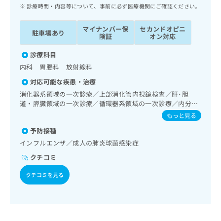
ッ
は
診療時間・内容等について、事前に必ず医療機関にご確認ください。
ク
こ
ナ
ち
マイナンバー保
セカンドオピニ
駐車場あり
ビ
険証
オン対応
ら
に
関
診療科目
広
す
広
内科 胃腸科 放射線科
告
る
告
代
対応可能な疾患・治療
お
出
理
問
消化器系領域の一次診療／上部消化管内視鏡検査／肝･胆
稿
店
道・膵臓領域の一次診療／循環器系領域の一次診療／内分
い
の
泌･代謝･栄養領域の一次診療／インスリン療法／糖尿病患者
合
の
お
もっと見る
教育（食事療法、運動療法、自己血糖測定）／血液・免疫系
わ
方
問
予防接種
領域の一次診療／筋・骨格系及び外傷領域の一次診療／在宅
せ
い
は
における看取り
インフルエンザ／成人の肺炎球菌感染症
は
合
こ
こ
わ
クチコミ
ち
ち
せ
ら
ら
は
クチコミを見る
こ
こち
ち
広
らは
広
ら
告
マイ
告
出
ナビ