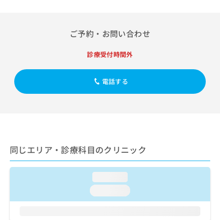
出
稿
クリ
資
稿
ニッ
の
料
クナ
の
お
の
ビサ
お
ご予約・お問い合わせ
問
ご
イト
問
い
請
への
い
合
お問
診療受付時間外
求
合
合せ
わ
は
フォ
わ
せ
こ
ーム
せ
電話する
は
ち
とな
は
こ
ら
りま
こ
ち
す。
ち
ら
クリ
無
ら
ニッ
料
クの
資
情
予
料
報
約・
同じエリア・診療科目のクリニック
の
症状
拡
のご
ご
充
相談
請
の
loading...
など
求
お
はで
loading...
は
申
きま
こ
せん
し
ので
ち
込