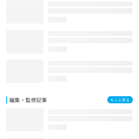
お
問
い
loading...
合
わ
せ
は
こ
loading...
ち
ら
loading...
編集・監修記事
もっと見る
loading...