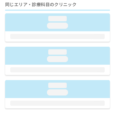
ご了
ら
み
同じエリア・診療科目のクリニック
承く
は
ださ
こ
無
い。
ち
loading...
料
ら
情
loading...
報
拡
掲
充
載
の
情
お
報
loading...
申
の
loading...
し
修
込
正
み
は
は
こ
こ
ち
loading...
ち
ら
ら
loading...
そ
の
他
の