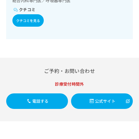
総合内科専門医／呼吸器専門医
出
稿
クリ
資
稿
ニッ
の
クチコミ
料
クナ
の
お
の
ビサ
お
クチコミを見る
問
ご
イト
問
い
請
への
い
合
お問
求
合
合せ
わ
は
フォ
わ
せ
こ
ーム
せ
は
ち
とな
は
こ
ら
りま
こ
ち
す。
ち
ご予約・お問い合わせ
ら
クリ
無
ら
ニッ
料
クの
診療受付時間外
資
情
予
料
報
約・
の
症状
拡
電話する
公式サイト
のご
ご
充
相談
請
の
など
求
お
はで
は
申
きま
こ
せん
し
ので
ち
込