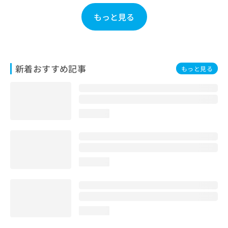
お
もっと見る
問
い
合
わ
せ
新着おすすめ記事
は
もっと見る
こ
ち
ら
loading...
loading...
loading...