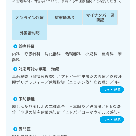
診療時間・内容等について、事前に必ず医療機関にご確認ください。
ッ
は
ク
こ
マイナンバー保
ナ
ち
オンライン診療
駐車場あり
険証
ビ
ら
に
外国語対応
関
広
す
広
告
る
診療科目
告
代
お
出
内科 呼吸器科 消化器科 循環器科 小児科 皮膚科 麻
理
問
稿
酔科
店
い
の
対応可能な疾患・治療
合
の
お
わ
真菌検査（顕微鏡検査）／アトピー性皮膚炎の治療／終夜睡
方
問
せ
眠ポリグラフィー／禁煙指導（ニコチン依存症管理）／呼吸
い
は
器領域の一次診療／在宅持続陽圧呼吸療法（睡眠時無呼吸症
は
合
もっと見る
こ
候群治療）／在宅酸素療法／消化器系領域の一次診療／上部
こ
わ
ち
予防接種
消化管内視鏡検査／肝･胆道・膵臓領域の一次診療／循環器
ち
せ
ら
系領域の一次診療／ホルター型心電図検査／腎･泌尿器系領
ら
麻しん及び風しんの二種混合／日本脳炎／破傷風／Hib感染
は
域の一次診療／内分泌･代謝･栄養領域の一次診療／インスリ
症／小児の肺炎球菌感染症／ヒトパピローマウイルス感染症
こ
ン療法／糖尿病患者教育（食事療法、運動療法、自己血糖測
こち
／水痘／インフルエンザ／成人の肺炎球菌感染症／おたふく
ち
もっと見る
広
定）／糖尿病による合併症に対する継続的な管理及び指導／
らは
かぜ／B型肝炎／ロタウイルス感染症
広
ら
告
マイ
血液・免疫系領域の一次診療／小児領域の一次診療／小児循
専門医
告
出
ナビ
環器疾患／小児呼吸器疾患／夜尿症の治療／漢方薬の処方