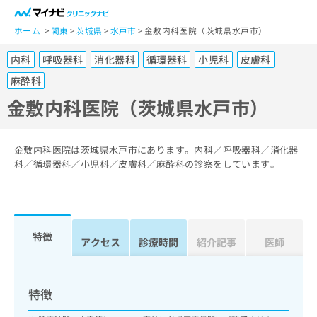
一
般
ホーム
関東
茨城県
水戸市
金敷内科医院（茨城県水戸市）
ユ
内科
呼吸器科
消化器科
循環器科
小児科
皮膚科
ー
ザ
麻酔科
ー
金敷内科医院（茨城県水戸市）
の
方
は
金敷内科医院は茨城県水戸市にあります。内科／呼吸器科／消化器
こ
科／循環器科／小児科／皮膚科／麻酔科の診察をしています。
ち
ら
医
マ
療
特徴
イ
アクセス
診療時間
紹介記事
医師
関
ナ
係
ビ
者
ク
特徴
の
リ
方
ニ