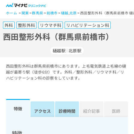
一
般
ホーム
関東
群馬県
前橋市
樋越
,
北原
西田整形外科（群馬県前橋市 樋
ユ
外科
整形外科
リウマチ科
リハビリテーション科
ー
ザ
西田整形外科（群馬県前橋市）
ー
の
樋越駅
北原駅
方
は
こ
西田整形外科は群馬県前橋市にあります。上毛電気鉄道上毛線の樋
越が最寄り駅（徒歩6分）です。外科／整形外科／リウマチ科／リ
ち
ハビリテーション科の診察をしています。
ら
医
マ
療
イ
関
ナ
特徴
アクセス
診療時間
紹介記事
医師
係
ビ
者
ク
の
リ
方
ニ
特徴