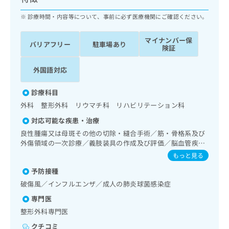
ッ
は
ク
診療時間・内容等について、事前に必ず医療機関にご確認ください。
こ
ナ
ち
ビ
ら
マイナンバー保
バリアフリー
駐車場あり
に
険証
関
広
す
広
外国語対応
告
る
告
代
お
出
診療科目
理
問
稿
外科 整形外科 リウマチ科 リハビリテーション科
店
い
の
合
の
お
対応可能な疾患・治療
わ
方
問
良性腫瘍又は母斑その他の切除・縫合手術／筋・骨格系及び
せ
い
は
外傷領域の一次診療／義肢装具の作成及び評価／脳血管疾患
は
合
こ
等リハビリテーション／運動器リハビリテーション／神経ブ
もっと見る
こ
わ
ロック／ＭＲＩ撮影／漢方薬の処方／鍼灸治療
ち
ち
せ
予防接種
ら
ら
は
破傷風／インフルエンザ／成人の肺炎球菌感染症
こ
こち
専門医
ち
広
らは
広
ら
整形外科専門医
告
マイ
告
出
ナビ
クチコミ