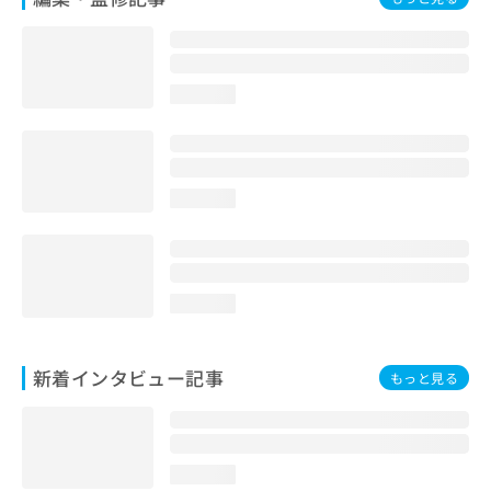
loading...
loading...
loading...
新着インタビュー記事
もっと見る
loading...