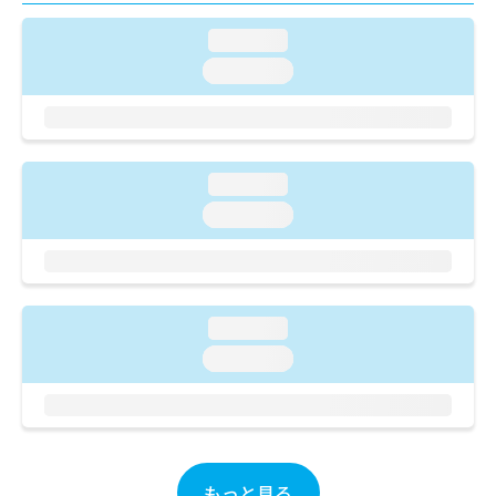
ご了
ら
み
承く
は
loading...
ださ
こ
無
い。
loading...
ち
料
ら
情
報
拡
掲
充
載
loading...
の
情
お
loading...
報
申
の
し
修
込
正
み
は
は
こ
loading...
こ
ち
loading...
ち
ら
ら
そ
の
他
の
もっと見る