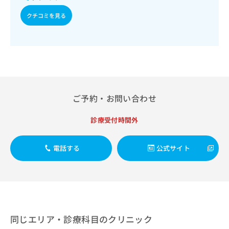
出
稿
クリ
資
稿
ニッ
の
クチコミを見る
料
クナ
の
お
の
ビサ
お
問
ご
イト
問
い
請
への
い
合
お問
求
合
合せ
わ
は
フォ
わ
せ
こ
ーム
せ
は
ち
とな
は
こ
ご予約・お問い合わせ
ら
りま
こ
ち
す。
ち
ら
クリ
診療受付時間外
無
ら
ニッ
料
クの
資
情
予
電話する
公式サイト
料
報
約・
の
症状
拡
のご
ご
充
相談
請
の
など
求
お
はで
は
申
きま
こ
せん
し
同じエリア・診療科目のクリニック
ので
ち
込