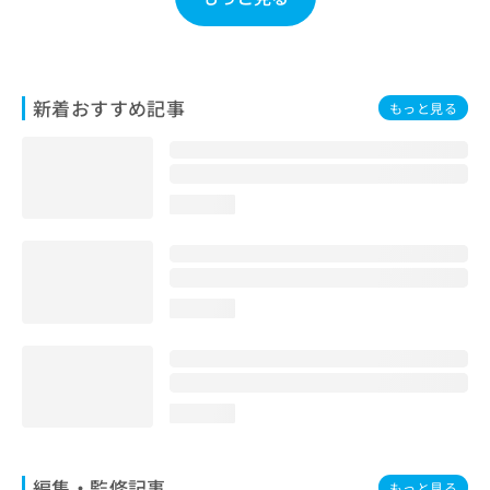
お
問
い
合
わ
新着おすすめ記事
もっと見る
せ
は
こ
ち
loading...
ら
loading...
loading...
編集・監修記事
もっと見る