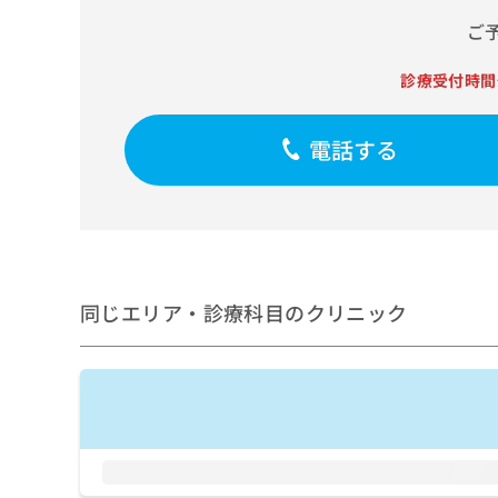
せ
こち
ち
らは
は
ご
マイ
こ
ら
ナビ
ち
診療受付時間
クリ
ら
ニッ
クナ
広
ビサ
電話する
広
資
イト
告
告
への
料
出
出
お問
の
稿
合せ
稿
ご
の
フォ
の
請
お
ーム
お
求
問
とな
問
りま
は
い
い
す。
同じエリア・診療科目のクリニック
こ
合
合
クリ
ち
わ
ニッ
わ
ら
せ
クの
せ
は
予
は
約・
こ
こ
無
症状
ち
ち
のご
料
ら
相談
ら
情
など
報
はで