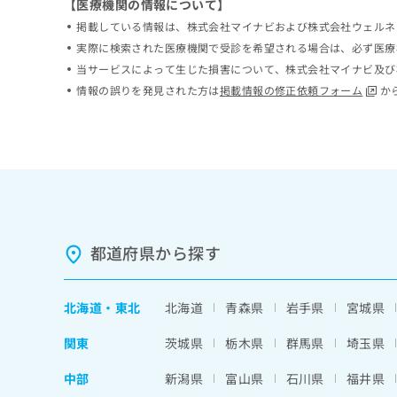
【医療機関の情報について】
ち
み
掲載している情報は、株式会社マイナビおよび株式会社ウェルネ
ら
は
実際に検索された医療機関で受診を希望される場合は、必ず医療
こ
ち
当サービスによって生じた損害について、株式会社マイナビ及び
そ
ら
情報の誤りを発見された方は
掲載情報の修正依頼フォーム
か
の
他
の
お
問
い
合
わ
せ
都道府県から探す
は
こ
ち
北海道
・
東北
北海道
青森県
岩手県
宮城県
ら
関東
茨城県
栃木県
群馬県
埼玉県
中部
新潟県
富山県
石川県
福井県