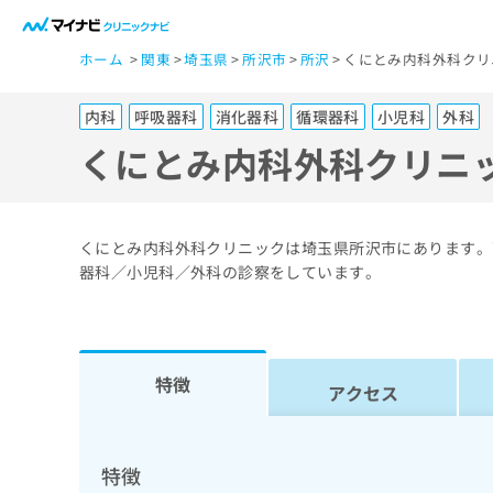
一
ホーム
関東
埼玉県
所沢市
所沢
くにとみ内科外科クリ
般
ユ
内科
呼吸器科
消化器科
循環器科
小児科
外科
ー
ザ
くにとみ内科外科クリニ
ー
の
方
くにとみ内科外科クリニックは埼玉県所沢市にあります。
は
器科／小児科／外科の診察をしています。
こ
ち
ら
特徴
アクセス
医
マ
療
イ
ナ
関
特徴
ビ