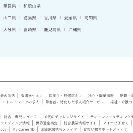
奈良県
和歌山県
山口県
徳島県
香川県
愛媛県
高知県
大分県
宮崎県
鹿児島県
沖縄県
験者の就活
看護学生向け
医学生・研修医向け
独立・開業情報
転職・
ミドル・シニアの求人
障害者に特化した求人紹介サービス
福祉・介護の
総合・専門ニュース
10代のチャレンジサイト
ティーンマーケティング
ウエディング情報
世界遺産検定
総合農業情報サイト
マイナビ子育て
tudy
My CareerID
医療施設情報メディア
お買い物サポートメディア