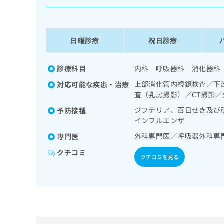
係
ク
者
リ
の
ニ
ッ
方
日曜診療
祝日診療
ク
は
ナ
こ
ビ
診療科目
内科 呼吸器科 消化器科
ち
に
上部消化管内視鏡検査／下
対応可能な疾患・治療
関
ら
査（乳房撮影）／CT撮影
す
る
ジフテリア、百日せき及び
予防接種
お
インフルエンザ
広
広
問
告
外科専門医／呼吸器外科専
告
専門医
い
出
代
合
クチコミ
稿
わ
クチコミを見る
理
の
せ
店
お
は
の
問
こ
い
方
ち
合
ら
は
わ
こ