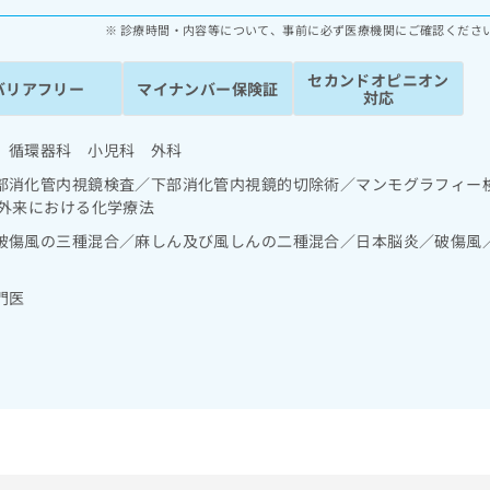
診療時間・内容等について、事前に必ず医療機関にご確認くださ
セカンドオピニオン
バリアフリー
マイナンバー保険証
対応
 循環器科 小児科 外科
部消化管内視鏡検査／下部消化管内視鏡的切除術／マンモグラフィー
／外来における化学療法
破傷風の三種混合／麻しん及び風しんの二種混合／日本脳炎／破傷風
門医