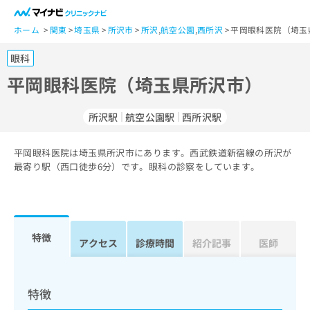
一
般
ホーム
関東
埼玉県
所沢市
所沢
,
航空公園
,
西所沢
平岡眼科医院（埼玉
ユ
眼科
ー
ザ
平岡眼科医院（埼玉県所沢市）
ー
の
所沢駅
航空公園駅
西所沢駅
方
は
こ
平岡眼科医院は埼玉県所沢市にあります。西武鉄道新宿線の所沢が
最寄り駅（西口徒歩6分）です。眼科の診察をしています。
ち
ら
医
マ
療
イ
特徴
アクセス
診療時間
紹介記事
医師
関
ナ
係
ビ
者
ク
の
リ
特徴
方
ニ