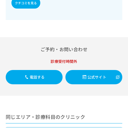
出
稿
クリ
クチコミを見る
資
稿
ニッ
の
料
クナ
の
お
の
ビサ
お
問
ご
イト
問
い
請
への
い
合
お問
求
合
合せ
わ
は
フォ
わ
せ
こ
ーム
せ
は
ご予約・お問い合わせ
ち
とな
は
こ
ら
りま
こ
ち
す。
診療受付時間外
ち
ら
クリ
無
ら
ニッ
料
クの
電話する
公式サイト
資
情
予
料
報
約・
の
症状
拡
のご
ご
充
相談
請
の
など
求
お
はで
は
申
きま
同じエリア・診療科目のクリニック
こ
せん
し
ので
ち
込