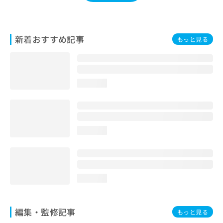
お
問
い
合
新着おすすめ記事
もっと見る
わ
せ
は
こ
loading...
ち
ら
loading...
loading...
編集・監修記事
もっと見る