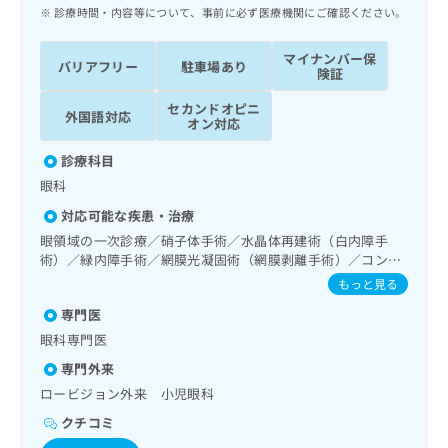
ッ
は
診療時間・内容等について、事前に必ず医療機関にご確認ください。
ク
こ
ナ
ち
マイナンバー保
バリアフリー
駐車場あり
ビ
険証
ら
に
セカンドオピニ
関
外国語対応
広
オン対応
す
広
告
る
告
診療科目
代
お
出
眼科
理
問
稿
店
い
の
対応可能な疾患・治療
合
の
お
眼領域の一次診療／硝子体手術／水晶体再建術（白内障手
わ
方
問
術）／緑内障手術／網膜光凝固術（網膜剥離手術）／コンタ
せ
い
は
クトレンズ検査／小児視力障害診療／視能訓練
もっと見る
は
合
こ
こ
わ
専門医
ち
ち
せ
眼科専門医
ら
ら
は
専門外来
こ
こち
ち
ロービジョン外来 小児眼科
広
らは
広
ら
告
マイ
クチコミ
告
出
ナビ