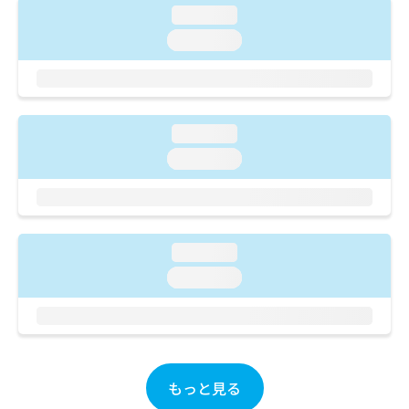
ご了
ら
み
loading...
承く
は
ださ
loading...
こ
無
い。
ち
料
ら
情
報
拡
掲
loading...
充
載
の
loading...
情
お
報
申
の
し
修
込
正
み
は
loading...
は
こ
loading...
こ
ち
ち
ら
ら
そ
の
他
もっと見る
の