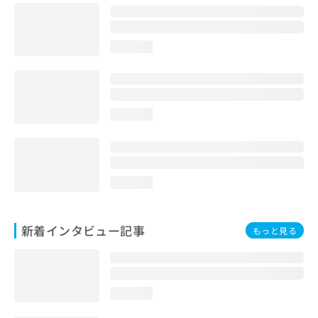
loading...
loading...
loading...
新着インタビュー記事
もっと見る
loading...