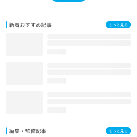
お
問
い
合
新着おすすめ記事
もっと見る
わ
せ
は
こ
loading...
ち
ら
loading...
loading...
編集・監修記事
もっと見る