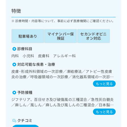
ッ
は
ク
こ
特徴
ナ
ち
ビ
診療時間・内容等について、事前に必ず医療機関にご確認ください。
ら
に
関
マイナンバー保
セカンドオピニ
広
駐車場あり
す
広
険証
オン対応
告
る
告
代
お
診療科目
出
理
問
稿
内科 小児科 皮膚科 アレルギー科
店
い
の
対応可能な疾患・治療
合
の
お
わ
皮膚･形成外科領域の一次診療／凍結療法／アトピー性皮膚
方
問
せ
炎の治療／呼吸器領域の一次診療／消化器系領域の一次診療
い
は
／肝･胆道・膵臓領域の一次診療／腎･泌尿器系領域の一次診
は
合
もっと見る
こ
療／内分泌･代謝･栄養領域の一次診療／血液・免疫系領域の
こ
わ
ち
予防接種
一次診療／小児領域の一次診療／小児呼吸器疾患／小児腎疾
ち
せ
ら
患／小児アレルギー疾患／小児血液疾患／乳幼児の育児相談
ら
ジフテリア、百日せき及び破傷風の三種混合／急性灰白髄炎
は
／麻しん／風しん／麻しん及び風しんの二種混合／日本脳炎
こ
こち
／結核／小児の肺炎球菌感染症／水痘／インフルエンザ／成
ち
もっと見る
広
らは
人の肺炎球菌感染症／おたふくかぜ／B型肝炎／ロタウイル
広
ら
告
マイ
クチコミ
ス感染症
告
出
ナビ