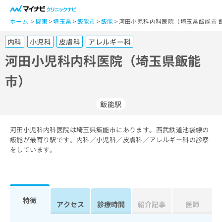
一
般
ホーム
関東
埼玉県
飯能市
飯能
河田小児科内科医院（埼玉県飯能市 
ユ
内科
小児科
皮膚科
アレルギー科
ー
ザ
河田小児科内科医院（埼玉県飯能
ー
市）
の
方
は
飯能駅
こ
ち
河田小児科内科医院は埼玉県飯能市にあります。西武鉄道池袋線の
ら
飯能が最寄り駅です。内科／小児科／皮膚科／アレルギー科の診察
をしています。
医
マ
療
イ
関
ナ
係
ビ
者
ク
特徴
アクセス
診療時間
紹介記事
医師
の
リ
方
ニ