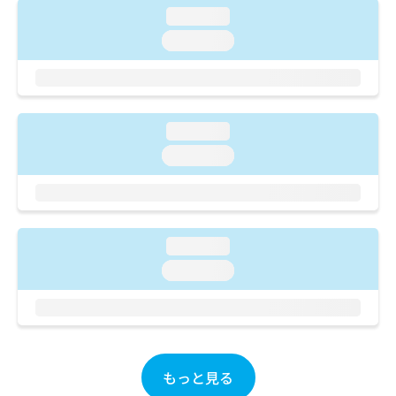
ご了
ら
み
loading...
承く
は
ださ
loading...
こ
無
い。
ち
料
ら
情
報
拡
掲
loading...
充
載
の
情
loading...
お
報
申
の
し
修
込
正
み
は
loading...
は
こ
loading...
こ
ち
ち
ら
ら
そ
の
他
もっと見る
の