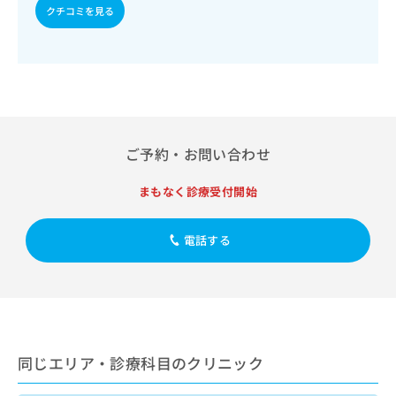
出
稿
クリ
資
クチコミを見る
稿
ニッ
の
料
クナ
の
お
の
ビサ
お
問
ご
イト
問
い
請
への
い
合
お問
求
合
合せ
わ
は
フォ
わ
せ
こ
ーム
せ
は
ち
ご予約・お問い合わせ
とな
は
こ
ら
りま
こ
ち
す。
まもなく診療受付開始
ち
ら
クリ
無
ら
ニッ
料
クの
電話する
資
情
予
料
報
約・
の
症状
拡
のご
ご
充
相談
請
の
など
求
お
はで
は
申
きま
同じエリア・診療科目のクリニック
こ
せん
し
ので
ち
込