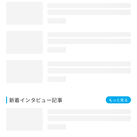
loading...
loading...
loading...
新着インタビュー記事
もっと見る
loading...