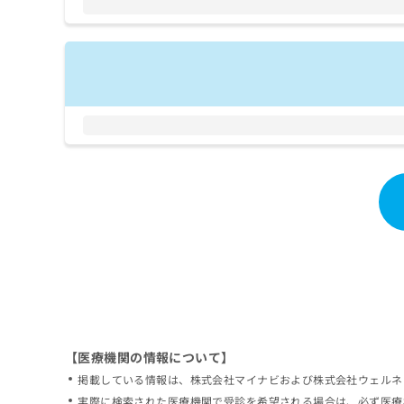
拡
資
きま
充
料
せん
の
ので
の
ご了
お
ご
承く
申
請
ださ
し
求
い。
込
は
み
こ
は
ち
こ
ら
ち
ら
無
料
掲
情
載
報
情
拡
報
充
の
の
修
お
【医療機関の情報について】
正
申
掲載している情報は、株式会社マイナビおよび株式会社ウェルネ
は
し
こ
実際に検索された医療機関で受診を希望される場合は、必ず医療
込