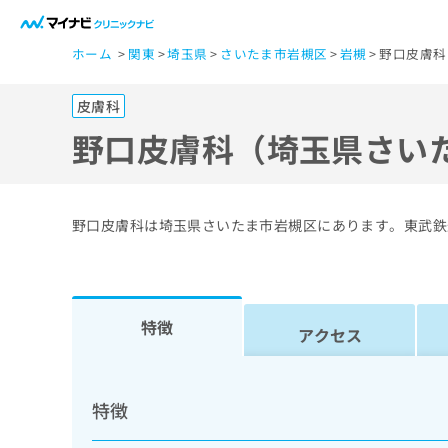
一
ホーム
関東
埼玉県
さいたま市岩槻区
岩槻
野口皮膚科
般
ユ
皮膚科
ー
ザ
野口皮膚科（埼玉県さい
ー
の
方
野口皮膚科は埼玉県さいたま市岩槻区にあります。東武鉄
は
こ
ち
ら
特徴
アクセス
医
マ
療
イ
特徴
ナ
関
ビ