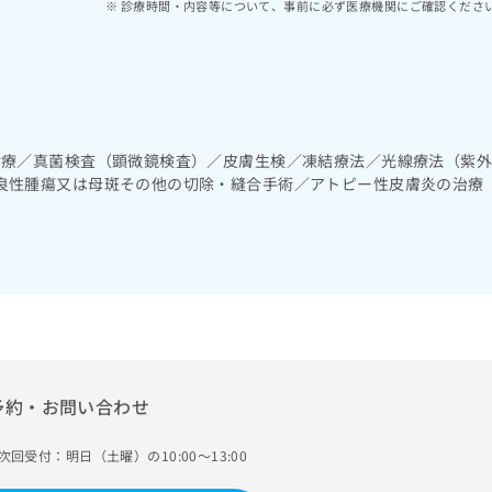
診療時間・内容等について、事前に必ず医療機関にご確認くださ
診療／真菌検査（顕微鏡検査）／皮膚生検／凍結療法／光線療法（紫
良性腫瘍又は母斑その他の切除・縫合手術／アトピー性皮膚炎の治療
予約・お問い合わせ
次回受付：明日（土曜）の10:00～13:00