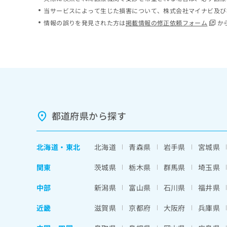
ち
み
当サービスによって生じた損害について、株式会社マイナビ及び
ら
は
情報の誤りを発見された方は
掲載情報の修正依頼フォーム
か
こ
ち
そ
ら
の
他
の
お
問
い
都道府県から探す
合
わ
せ
北海道
・
東北
北海道
青森県
岩手県
宮城県
は
こ
関東
茨城県
栃木県
群馬県
埼玉県
ち
ら
中部
新潟県
富山県
石川県
福井県
近畿
滋賀県
京都府
大阪府
兵庫県