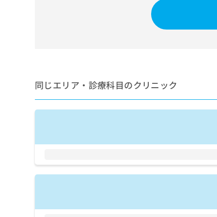
せ
こち
ち
らは
は
マイ
こ
ら
ナビ
ち
クリ
ら
ニッ
クナ
広
ビサ
広
資
イト
告
告
への
料
出
同じエリア・診療科目のクリニック
出
お問
の
稿
合せ
稿
ご
の
フォ
の
請
お
ーム
お
求
問
とな
問
りま
は
い
い
す。
こ
合
合
クリ
ち
わ
ニッ
わ
ら
せ
クの
せ
は
予
は
約・
こ
こ
無
症状
ち
ち
のご
料
ら
相談
ら
情
など
報
はで