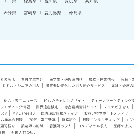
山口県
徳島県
香川県
愛媛県
高知県
大分県
宮崎県
鹿児島県
沖縄県
験者の就活
看護学生向け
医学生・研修医向け
独立・開業情報
転職・
ミドル・シニアの求人
障害者に特化した求人紹介サービス
福祉・介護の
総合・専門ニュース
10代のチャレンジサイト
ティーンマーケティング
ウエディング情報
世界遺産検定
総合農業情報サイト
マイナビ子育て
tudy
My CareerID
医療施設情報メディア
お買い物サポートメディア
ーム業界の転職
20代・第二新卒
新卒紹介
転職コンサルティング
エグ
顧問紹介
薬剤師の転職
看護師の求人
コメディカル求人
医師の求人
支援
外国人材の紹介