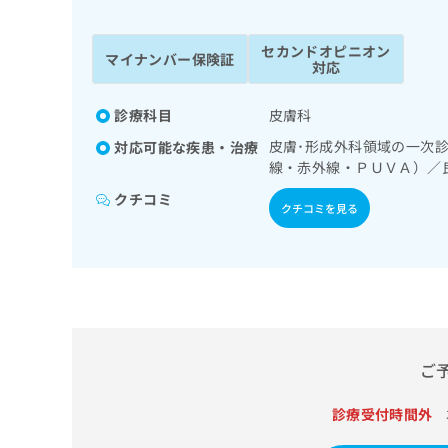
係
ク
者
リ
セカンドオピニオン
の
ニ
マイナンバー保険証
対応
ッ
方
ク
は
ナ
診療科目
皮膚科
こ
ビ
皮膚･形成外科領域の一次
対応可能な疾患・治療
ち
に
線・赤外線・ＰＵＶＡ）／
関
ら
す
クチコミ
クチコミを見る
る
お
広
広
問
告
告
い
出
代
合
稿
わ
理
の
せ
店
お
は
ご
の
問
こ
い
方
ち
合
診療受付時間外
ら
は
わ
こ