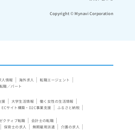
Copyright © Mynavi Corporation
求人情報
海外求人
転職エージェント
転職／パート
支援
大学生活情報
働く女性の生活情報
ECサイト構築・D2C事業支援
ふるさと納税
ゼクティブ転職
会計士の転職
保育士の求人
無期雇用派遣
介護の求人