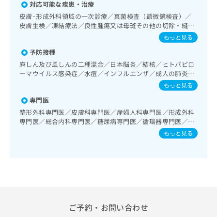
出
稿
クリ
対応可能な疾患・治療
資
稿
ニッ
の
料
皮膚･形成外科領域の一次診療／真菌検査（顕微鏡検査）／
クナ
の
お
の
皮膚生検／凍結療法／良性腫瘍又は母斑その他の切除・縫合
ビサ
お
問
ご
手術／アトピー性皮膚炎の治療／神経･脳血管領域の一次診
イト
もっと見る
問
い
療／抗血栓療法／終夜睡眠ポリグラフィー／禁煙指導（ニコ
請
への
い
予防接種
合
チン依存症管理）／睡眠障害／認知症／呼吸器領域の一次診
お問
求
合
合せ
わ
療／在宅持続陽圧呼吸療法（睡眠時無呼吸症候群治療）／在
は
麻しん及び風しんの二種混合／日本脳炎／結核／ヒトパピロ
フォ
わ
宅酸素療法／消化器系領域の一次診療／上部消化管内視鏡検
せ
こ
ーマウイルス感染症／水痘／インフルエンザ／成人の肺炎球
ーム
せ
査／下部消化管内視鏡検査／下部消化管内視鏡的切除術／
は
菌感染症／B型肝炎
ち
もっと見る
とな
は
肝･胆道・膵臓領域の一次診療／循環器系領域の一次診療／
こ
ら
りま
ホルター型心電図検査／腎･泌尿器系領域の一次診療／婦人
こ
専門医
ち
す。
科領域の一次診療／更年期障害治療／乳腺領域の一次診療／
ち
ら
クリ
整形外科専門医／皮膚科専門医／産婦人科専門医／形成外科
無
内分泌･代謝･栄養領域の一次診療／内分泌機能検査／インス
ら
ニッ
専門医／総合内科専門医／糖尿病専門医／循環器専門医／呼
料
リン療法／糖尿病患者教育（食事療法、運動療法、自己血糖
クの
吸器専門医／内分泌代謝科専門医／消化器外科専門医／消化
資
もっと見る
情
予
測定）／糖尿病による合併症に対する継続的な管理及び指導
器内視鏡専門医／乳腺専門医／漢方専門医／アレルギー専門
料
報
約・
／アレルギーの減感作療法／筋・骨格系及び外傷領域の一次
医
の
症状
拡
診療／義肢装具の作成及び評価／小児呼吸器疾患／小児アレ
のご
ご
充
ルギー疾患／小児食物アレルギー負荷検査／神経ブロック／
相談
請
医療用麻薬によるがん疼痛治療／遠隔画像診断／ＭＲＩ撮影
の
など
求
／マンモグラフィー検査（乳房撮影）／CT撮影／漢方薬の処
お
はで
は
方
申
きま
こ
せん
し
ご予約・お問い合わせ
ので
ち
込