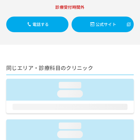
ご了
ら
み
承く
診療受付時間外
は
ださ
こ
無
い。
ち
料
電話する
公式サイト
ら
情
報
拡
掲
充
載
の
情
お
報
申
同じエリア・診療科目のクリニック
の
し
修
込
正
loading...
み
は
は
こ
loading...
こ
ち
ち
ら
ら
そ
の
loading...
他
loading...
の