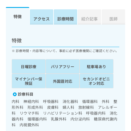
ッ
は
ク
こ
ナ
特徴
ち
アクセス
診療時間
紹介記事
医師
ビ
ら
に
関
広
す
広
特徴
告
る
告
代
お
出
診療時間・内容等について、事前に必ず医療機関にご確認ください。
理
問
稿
店
い
の
日曜診療
バリアフリー
駐車場あり
合
の
お
わ
方
問
マイナンバー保
セカンドオピニ
せ
い
は
外国語対応
険証
オン対応
は
合
こ
こ
わ
ち
診療科目
ち
せ
ら
内科 神経内科 呼吸器科 消化器科 循環器科 外科 整
ら
は
形外科 形成外科 皮膚科 婦人科 放射線科 アレルギー
こ
科 リウマチ科 リハビリテーション科 呼吸器内科 消化
こち
ち
広
らは
器内科 循環器内科 乳腺外科 内分泌内科 糖尿病代謝内
広
ら
告
マイ
科 内視鏡外科
告
出
ナビ