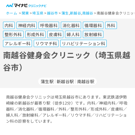
一
般
ホーム
関東
埼玉県
越谷市
蒲生
,
新越谷
,
南越谷
南越谷健身会クリニッ
ユ
内科
神経内科
呼吸器科
消化器科
循環器科
外科
ー
ザ
整形外科
形成外科
皮膚科
婦人科
放射線科
ー
アレルギー科
リウマチ科
リハビリテーション科
の
南越谷健身会クリニック（埼玉県越
方
は
谷市）
こ
ち
ら
蒲生駅
新越谷駅
南越谷駅
医
マ
南越谷健身会クリニックは埼玉県越谷市にあります。東武鉄道伊勢
療
イ
崎線の新越谷が最寄り駅（徒歩12分）です。内科／神経内科／呼吸
関
ナ
器科／消化器科／循環器科／外科／整形外科／形成外科／皮膚科／
係
ビ
婦人科／放射線科／アレルギー科／リウマチ科／リハビリテーショ
者
ク
ン科の診察をしています。
の
リ
方
ニ