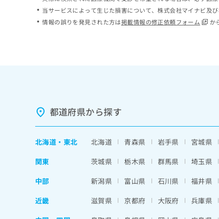
ち
み
当サービスによって生じた損害について、株式会社マイナビ及び
ら
は
情報の誤りを発見された方は
掲載情報の修正依頼フォーム
か
こ
ち
そ
ら
の
他
の
お
問
い
都道府県から探す
合
わ
せ
北海道
・
東北
北海道
青森県
岩手県
宮城県
は
こ
関東
茨城県
栃木県
群馬県
埼玉県
ち
ら
中部
新潟県
富山県
石川県
福井県
近畿
滋賀県
京都府
大阪府
兵庫県