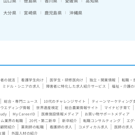
山口県
徳島県
香川県
愛媛県
高知県
大分県
宮崎県
鹿児島県
沖縄県
験者の就活
看護学生向け
医学生・研修医向け
独立・開業情報
転職・
ミドル・シニアの求人
障害者に特化した求人紹介サービス
福祉・介護の
総合・専門ニュース
10代のチャレンジサイト
ティーンマーケティング
ウエディング情報
世界遺産検定
総合農業情報サイト
マイナビ子育て
tudy
My CareerID
医療施設情報メディア
お買い物サポートメディア
ーム業界の転職
20代・第二新卒
新卒紹介
転職コンサルティング
エグ
顧問紹介
薬剤師の転職
看護師の求人
コメディカル求人
医師の求人
支援
外国人材の紹介