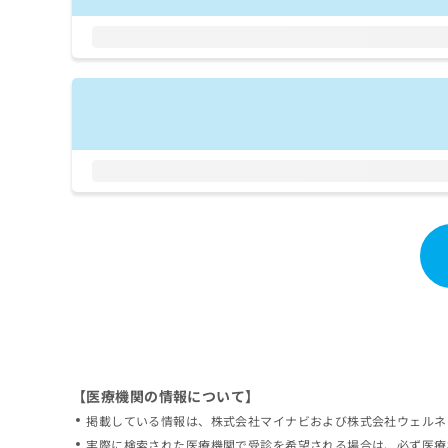
拡
資
きま
充
料
せん
の
ので
の
ご了
お
ご
承く
申
請
ださ
し
求
い。
込
は
み
こ
は
ち
こ
ら
ち
ら
無
料
掲
情
載
報
情
拡
報
充
の
の
修
お
【医療機関の情報について】
正
申
掲載している情報は、株式会社マイナビおよび株式会社ウェルネ
は
し
こ
実際に検索された医療機関で受診を希望される場合は、必ず医療
込