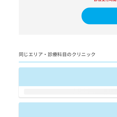
せ
こち
ち
らは
は
マイ
こ
ら
ナビ
ち
クリ
ら
ニッ
クナ
広
ビサ
広
資
イト
告
告
への
料
出
出
お問
の
稿
合せ
稿
ご
の
同じエリア・診療科目のクリニック
フォ
の
請
お
ーム
お
求
問
とな
問
りま
は
い
い
す。
こ
合
合
クリ
ち
わ
ニッ
わ
ら
せ
クの
せ
は
予
は
約・
こ
こ
無
症状
ち
ち
のご
料
ら
相談
ら
情
など
報
はで