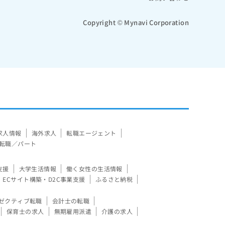
Copyright © Mynavi Corporation
求人情報
海外求人
転職エージェント
転職／パート
支援
大学生活情報
働く女性の生活情報
ECサイト構築・D2C事業支援
ふるさと納税
ゼクティブ転職
会計士の転職
保育士の求人
無期雇用派遣
介護の求人