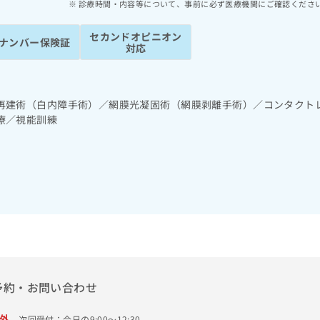
診療時間・内容等について、事前に必ず医療機関にご確認くださ
セカンドオピニオン
ナンバー保険証
対応
再建術（白内障手術）／網膜光凝固術（網膜剥離手術）／コンタクト
療／視能訓練
予約・お問い合わせ
外
次回受付：今日の9:00～12:30