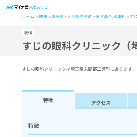
一
ホーム
関東
埼玉県
入間郡三芳町
みずほ台
,
柳瀬川
す
般
ユ
眼科
ー
ザ
すじの眼科クリニック（
ー
の
方
すじの眼科クリニックは埼玉県入間郡三芳町にあります。
は
こ
ち
ら
特徴
アクセス
医
マ
療
イ
特徴
ナ
関
ビ