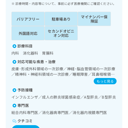
ッ
は
診療時間・内容等について、事前に必ず医療機関にご確認ください。
ク
こ
ナ
ち
マイナンバー保
バリアフリー
駐車場あり
ビ
険証
ら
に
セカンドオピニ
関
外国語対応
広
オン対応
す
広
告
る
告
診療科目
代
お
出
内科 消化器科 胃腸科
理
問
稿
店
い
の
対応可能な疾患・治療
合
の
お
皮膚･形成外科領域の一次診療／神経･脳血管領域の一次診療
わ
方
問
／精神科・神経科領域の一次診療／睡眠障害／耳鼻咽喉領域
せ
い
は
の一次診療／呼吸器領域の一次診療／在宅酸素療法／消化器
もっと見る
は
合
こ
系領域の一次診療／上部消化管内視鏡検査／上部消化管内視
こ
わ
予防接種
鏡的切除術／下部消化管内視鏡検査／下部消化管内視鏡的切
ち
ち
せ
除術／肝･胆道・膵臓領域の一次診療／循環器系領域の一次
インフルエンザ／成人の肺炎球菌感染症／A型肝炎／B型肝炎
ら
ら
は
診療／腎･泌尿器系領域の一次診療／内分泌･代謝･栄養領域
専門医
こ
の一次診療／インスリン療法／糖尿病による合併症に対する
こち
継続的な管理及び指導／血液・免疫系領域の一次診療／筋・
ち
総合内科専門医／消化器病専門医／消化器内視鏡専門医
広
らは
骨格系及び外傷領域の一次診療／漢方薬の処方
広
ら
告
マイ
クチコミ
告
出
ナビ