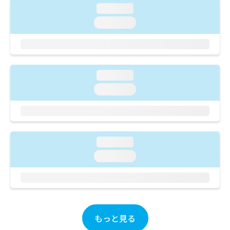
ご了
ら
み
loading...
承く
は
ださ
loading...
こ
無
い。
ち
料
ら
情
報
拡
掲
loading...
充
載
の
loading...
情
お
報
申
の
し
修
込
正
み
は
loading...
は
こ
loading...
こ
ち
ち
ら
ら
そ
の
他
もっと見る
の