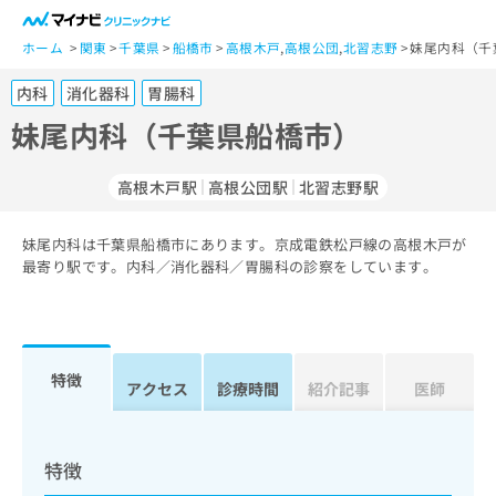
一
般
ホーム
関東
千葉県
船橋市
高根木戸
,
高根公団
,
北習志野
妹尾内科（千
ユ
内科
消化器科
胃腸科
ー
ザ
妹尾内科（千葉県船橋市）
ー
の
高根木戸駅
高根公団駅
北習志野駅
方
は
こ
妹尾内科は千葉県船橋市にあります。京成電鉄松戸線の高根木戸が
最寄り駅です。内科／消化器科／胃腸科の診察をしています。
ち
ら
医
マ
療
イ
特徴
アクセス
診療時間
紹介記事
医師
関
ナ
係
ビ
者
ク
の
リ
特徴
方
ニ