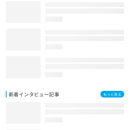
loading...
loading...
loading...
新着インタビュー記事
もっと見る
loading...