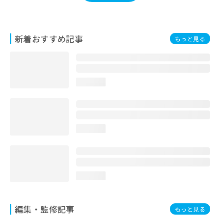
お
問
い
合
新着おすすめ記事
もっと見る
わ
せ
は
こ
loading...
ち
ら
loading...
loading...
編集・監修記事
もっと見る