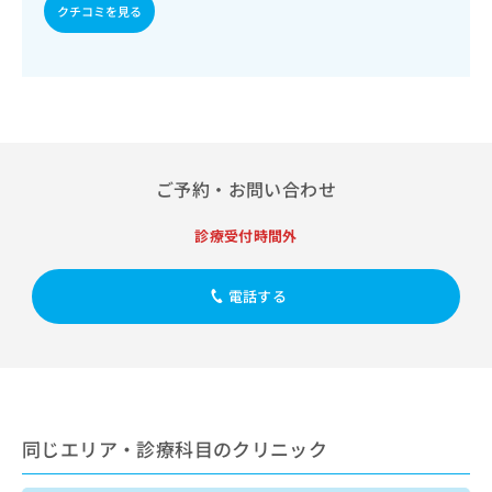
出
稿
クリ
クチコミを見る
資
稿
ニッ
の
料
クナ
の
お
の
ビサ
お
問
ご
イト
問
い
請
への
い
合
お問
求
合
合せ
わ
は
フォ
わ
せ
こ
ーム
せ
は
ご予約・お問い合わせ
ち
とな
は
こ
ら
りま
こ
ち
す。
診療受付時間外
ち
ら
クリ
無
ら
ニッ
料
クの
電話する
資
情
予
料
報
約・
の
症状
拡
のご
ご
充
相談
請
の
など
求
お
はで
は
申
きま
同じエリア・診療科目のクリニック
こ
せん
し
ので
ち
込