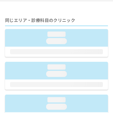
ご了
ら
み
承く
は
ださ
こ
無
い。
ち
料
同じエリア・診療科目のクリニック
ら
情
報
拡
loading...
掲
充
載
loading...
の
情
お
報
申
の
し
修
込
正
loading...
み
は
は
loading...
こ
こ
ち
ち
ら
ら
そ
loading...
の
他
loading...
の