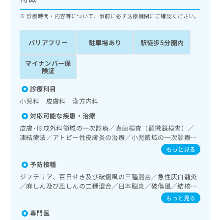
ッ
は
ク
診療時間・内容等について、事前に必ず医療機関にご確認ください。
こ
ナ
ち
ビ
ら
バリアフリー
駐車場あり
駅徒歩5分圏内
に
関
広
マイナンバー保
す
広
告
険証
る
告
代
お
出
診療科目
理
問
稿
小児科 皮膚科 漢方内科
店
い
の
合
の
お
対応可能な疾患・治療
わ
方
問
皮膚･形成外科領域の一次診療／真菌検査（顕微鏡検査）／
せ
い
は
凍結療法／アトピー性皮膚炎の治療／小児領域の一次診療／
は
合
こ
小児呼吸器疾患／小児アレルギー疾患／乳幼児の育児相談／
もっと見る
こ
わ
夜尿症の治療／漢方薬の処方
ち
ち
せ
予防接種
ら
ら
は
ジフテリア、百日せき及び破傷風の三種混合／急性灰白髄炎
こ
／麻しん及び風しんの二種混合／日本脳炎／破傷風／結核／
こち
ち
広
Hib感染症／小児の肺炎球菌感染症／ヒトパピローマウイル
もっと見る
らは
広
ら
告
ス感染症／水痘／インフルエンザ／おたふくかぜ／A型肝炎
マイ
告
専門医
／B型肝炎／狂犬病／ロタウイルス感染症／髄膜炎菌感染症
出
ナビ