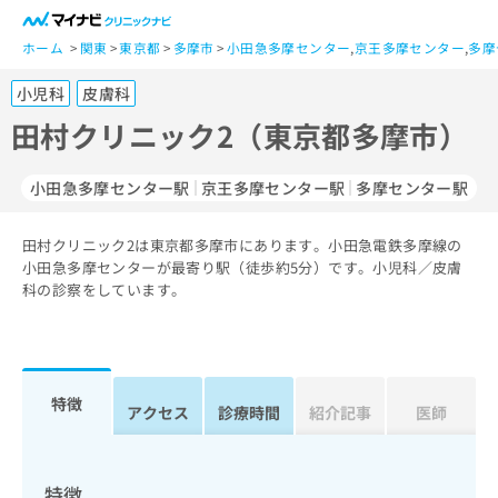
一
般
ホーム
関東
東京都
多摩市
小田急多摩センター
,
京王多摩センター
,
多摩
ユ
小児科
皮膚科
ー
ザ
田村クリニック2（東京都多摩市）
ー
の
小田急多摩センター駅
京王多摩センター駅
多摩センター駅
方
は
こ
田村クリニック2は東京都多摩市にあります。小田急電鉄多摩線の
小田急多摩センターが最寄り駅（徒歩約5分）です。小児科／皮膚
ち
科の診察をしています。
ら
医
マ
療
イ
関
ナ
特徴
アクセス
診療時間
紹介記事
医師
係
ビ
者
ク
の
リ
方
ニ
特徴