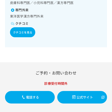
出
稿
クリ
皮膚科専門医／小児科専門医／漢方専門医
資
稿
ニッ
の
料
専門外来
クナ
の
お
の
ビサ
東洋医学漢方専門外来
お
問
ご
イト
問
い
請
への
クチコミ
い
合
お問
求
合
合せ
わ
クチコミを見る
は
フォ
わ
せ
こ
ーム
せ
は
ち
とな
は
こ
ら
りま
こ
ち
す。
ち
ら
クリ
無
ら
ニッ
料
クの
資
情
予
ご予約・お問い合わせ
料
報
約・
の
症状
拡
のご
診療受付時間外
ご
充
相談
請
の
など
求
お
はで
電話する
公式サイト
は
申
きま
こ
せん
し
ので
ち
込