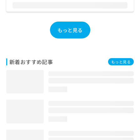
お
問
い
合
もっと見る
わ
せ
は
こ
ち
ら
新着おすすめ記事
もっと見る
loading...
loading...