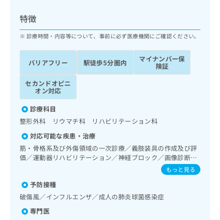
ッ
は
ク
こ
特徴
ナ
ち
ビ
診療時間・内容等について、事前に必ず医療機関にご確認ください。
ら
に
関
マイナンバー保
広
バリアフリー
駅徒歩5分圏内
す
広
険証
告
る
告
代
セカンドオピニ
お
出
オン対応
理
問
稿
店
い
の
診療科目
合
の
お
整形外科 リウマチ科 リハビリテーション科
わ
方
問
せ
い
は
対応可能な疾患・治療
は
合
こ
筋・骨格系及び外傷領域の一次診療／義肢装具の作成及び評
こ
わ
ち
価／運動器リハビリテーション／神経ブロック／画像診断管
ち
せ
理（専ら画像診断を担当する医師による読影）／漢方薬の処
ら
もっと見る
ら
は
方／在宅における看取り
こ
予防接種
こち
ち
広
破傷風／インフルエンザ／成人の肺炎球菌感染症
らは
広
ら
告
マイ
専門医
告
出
ナビ