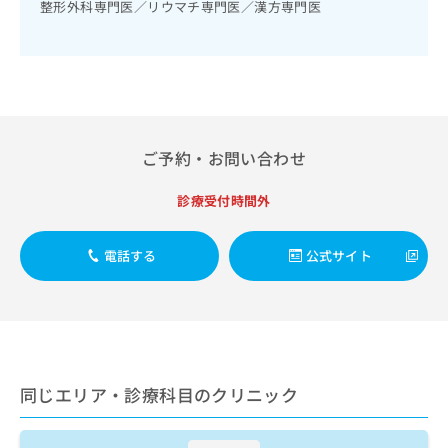
出
整形外科専門医／リウマチ専門医／漢方専門医
稿
クリ
資
稿
ニッ
の
料
クナ
の
お
の
ビサ
お
問
ご
イト
問
い
請
への
い
合
お問
求
合
合せ
わ
は
フォ
わ
せ
こ
ご予約・お問い合わせ
ーム
せ
は
ち
とな
は
こ
ら
りま
診療受付時間外
こ
ち
す。
ち
ら
クリ
無
ら
ニッ
電話する
公式サイト
料
クの
資
情
予
料
報
約・
の
症状
拡
のご
ご
充
相談
請
の
など
求
お
はで
同じエリア・診療科目のクリニック
は
申
きま
こ
せん
し
ので
ち
込