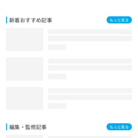
お
問
い
新着おすすめ記事
もっと見る
合
わ
せ
は
こ
loading...
ち
ら
loading...
loading...
編集・監修記事
もっと見る