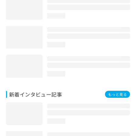
loading...
loading...
loading...
新着インタビュー記事
もっと見る
loading...