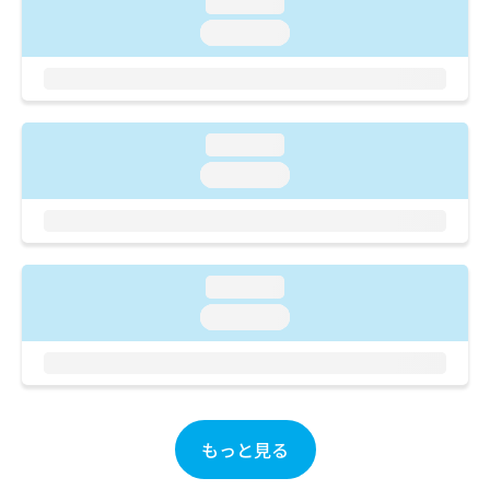
loading...
ご了
ら
み
承く
は
loading...
ださ
こ
無
い。
ち
料
ら
情
報
loading...
拡
掲
充
載
loading...
の
情
お
報
申
の
し
修
込
正
loading...
み
は
loading...
は
こ
こ
ち
ち
ら
ら
そ
の
もっと見る
他
の