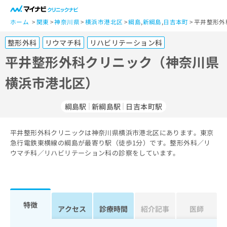
一
般
ホーム
関東
神奈川県
横浜市港北区
綱島
,
新綱島
,
日吉本町
平井整形外
ユ
整形外科
リウマチ科
リハビリテーション科
ー
ザ
平井整形外科クリニック（神奈川県
ー
横浜市港北区）
の
方
は
綱島駅
新綱島駅
日吉本町駅
こ
ち
平井整形外科クリニックは神奈川県横浜市港北区にあります。東京
ら
急行電鉄東横線の綱島が最寄り駅（徒歩1分）です。整形外科／リ
ウマチ科／リハビリテーション科の診察をしています。
医
マ
療
イ
関
ナ
係
ビ
者
ク
特徴
アクセス
診療時間
紹介記事
医師
の
リ
方
ニ