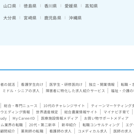
山口県
徳島県
香川県
愛媛県
高知県
大分県
宮崎県
鹿児島県
沖縄県
験者の就活
看護学生向け
医学生・研修医向け
独立・開業情報
転職・
ミドル・シニアの求人
障害者に特化した求人紹介サービス
福祉・介護の
総合・専門ニュース
10代のチャレンジサイト
ティーンマーケティング
ウエディング情報
世界遺産検定
総合農業情報サイト
マイナビ子育て
tudy
My CareerID
医療施設情報メディア
お買い物サポートメディア
ーム業界の転職
20代・第二新卒
新卒紹介
転職コンサルティング
エグ
顧問紹介
薬剤師の転職
看護師の求人
コメディカル求人
医師の求人