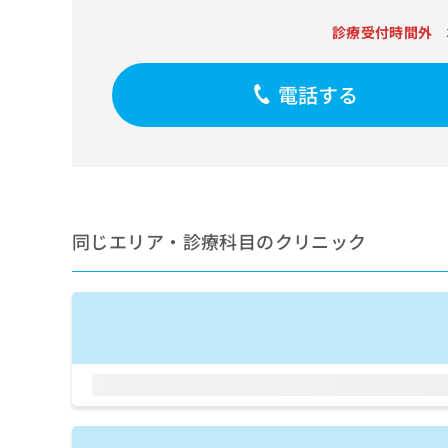
せ
こち
ち
らは
は
診療受付時間外
マイ
こ
ら
ナビ
ち
クリ
ら
ニッ
電話する
クナ
広
ビサ
広
資
イト
告
告
への
料
出
出
お問
の
稿
合せ
稿
ご
の
フォ
の
請
お
ーム
お
同じエリア・診療科目のクリニック
求
問
とな
問
りま
は
い
い
す。
こ
合
合
クリ
ち
わ
ニッ
わ
ら
せ
クの
せ
は
予
は
約・
こ
こ
無
症状
ち
ち
のご
料
ら
相談
ら
情
など
報
はで