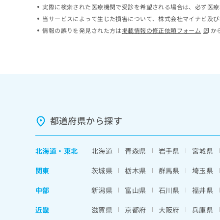
実際に検索された医療機関で受診を希望される場合は、必ず医療
ち
み
ら
は
当サービスによって生じた損害について、株式会社マイナビ及び
こ
情報の誤りを発見された方は
掲載情報の修正依頼フォーム
か
ち
そ
ら
の
他
の
お
問
い
合
都道府県から探す
わ
せ
は
北海道
・
東北
北海道
青森県
岩手県
宮城県
こ
ち
関東
茨城県
栃木県
群馬県
埼玉県
ら
中部
新潟県
富山県
石川県
福井県
近畿
滋賀県
京都府
大阪府
兵庫県