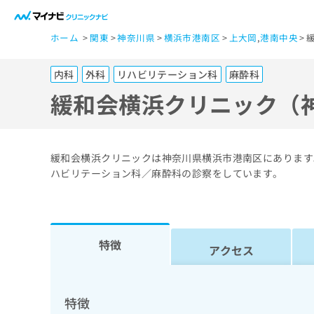
一
ホーム
関東
神奈川県
横浜市港南区
上大岡
,
港南中央
般
ユ
内科
外科
リハビリテーション科
麻酔科
ー
ザ
緩和会横浜クリニック（
ー
の
方
緩和会横浜クリニックは神奈川県横浜市港南区にあります
は
ハビリテーション科／麻酔科の診察をしています。
こ
ち
ら
特徴
アクセス
医
マ
療
イ
ナ
関
特徴
ビ