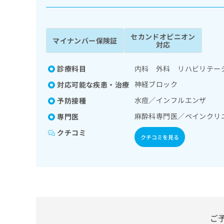
係
ク
者
リ
の
ニ
セカンドオピニオン
ッ
方
マイナンバー保険証
対応
ク
は
ナ
こ
ビ
診療科目
内科 外科 リハビリテー
ち
に
神経ブロック
対応可能な疾患・治療
関
ら
す
水痘／インフルエンザ
予防接種
る
麻酔科専門医／ペインクリ
専門医
お
広
広
問
クチコミ
告
告
い
クチコミを見る
出
代
合
稿
わ
理
の
せ
店
お
は
の
問
こ
い
方
ち
合
ら
は
わ
ご
こ