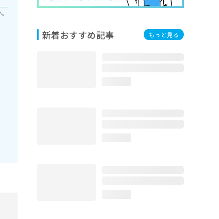
い。
新着おすすめ記事
もっと見る
loading...
loading...
loading...