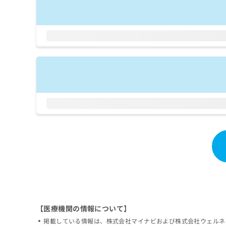
拡
資
きま
充
料
せん
の
ので
の
ご了
お
ご
承く
申
請
ださ
し
求
い。
込
は
み
こ
は
ち
こ
ら
ち
ら
無
料
掲
情
載
報
情
拡
報
充
の
の
修
お
正
申
【医療機関の情報について】
は
し
掲載している情報は、株式会社マイナビおよび株式会社ウェルネ
こ
込