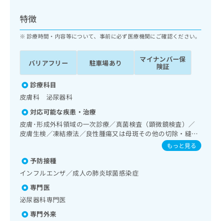
ッ
は
ク
こ
特徴
ナ
ち
ビ
診療時間・内容等について、事前に必ず医療機関にご確認ください。
ら
に
関
マイナンバー保
広
バリアフリー
駐車場あり
す
広
険証
告
る
告
代
お
診療科目
出
理
問
稿
皮膚科 泌尿器科
店
い
の
対応可能な疾患・治療
合
の
お
わ
皮膚･形成外科領域の一次診療／真菌検査（顕微鏡検査）／
方
問
せ
皮膚生検／凍結療法／良性腫瘍又は母斑その他の切除・縫合
い
は
手術／アトピー性皮膚炎の治療／腎･泌尿器系領域の一次診
は
合
もっと見る
こ
療／膀胱鏡検査／腎悪性腫瘍化学療法／膀胱悪性腫瘍化学療
こ
わ
ち
予防接種
法／前立腺悪性腫瘍化学療法／尿失禁の治療／小児アレルギ
ち
せ
ら
ー疾患／夜尿症の治療
ら
インフルエンザ／成人の肺炎球菌感染症
は
こ
専門医
こち
ち
広
泌尿器科専門医
らは
広
ら
告
マイ
告
専門外来
出
ナビ