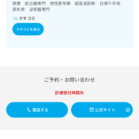
出
稿
クリ
禁煙 前立腺専門 男性更年期 超音波診断 日帰り手術
資
稿
ニッ
の
尿失禁 泌尿器専門
料
クナ
の
お
の
クチコミ
ビサ
お
問
ご
イト
問
い
請
への
クチコミを見る
い
合
お問
求
合
合せ
わ
は
フォ
わ
せ
こ
ーム
せ
は
ち
とな
は
こ
ら
りま
こ
ち
す。
ち
ら
クリ
無
ら
ニッ
ご予約・お問い合わせ
料
クの
資
情
予
料
報
約・
診療受付時間外
の
症状
拡
のご
ご
充
相談
電話する
公式サイト
請
の
など
求
お
はで
は
申
きま
こ
せん
し
ので
ち
込