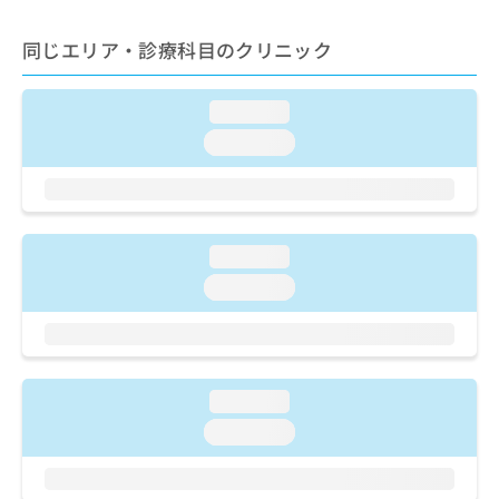
ご了
ら
み
承く
は
ださ
同じエリア・診療科目のクリニック
こ
無
い。
ち
料
ら
情
loading...
報
loading...
拡
掲
充
載
の
情
お
報
申
の
loading...
し
修
込
正
loading...
み
は
は
こ
こ
ち
ち
ら
ら
loading...
そ
loading...
の
他
の