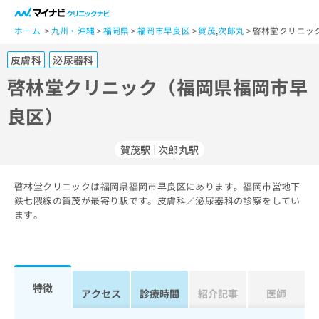
一
般
ホーム
九州・沖縄
福岡県
福岡市早良区
賀茂
,
次郎丸
啓林堂クリニッ
ユ
皮膚科
泌尿器科
ー
ザ
啓林堂クリニック（福岡県福岡市早
ー
良区）
の
方
は
賀茂駅
次郎丸駅
こ
ち
啓林堂クリニックは福岡県福岡市早良区にあります。福岡市営地下
ら
鉄七隈線の賀茂が最寄り駅です。皮膚科／泌尿器科の診察をしてい
ます。
医
マ
療
イ
関
ナ
係
ビ
者
ク
特徴
アクセス
診療時間
紹介記事
医師
の
リ
方
ニ