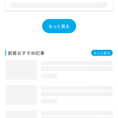
お
問
い
合
わ
もっと見る
せ
は
こ
ち
ら
新着おすすめ記事
もっと見る
loading...
loading...