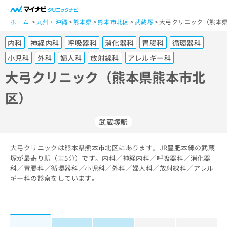
一
般
ホーム
九州・沖縄
熊本県
熊本市北区
武蔵塚
大弓クリニック（熊本県
ユ
内科
神経内科
呼吸器科
消化器科
胃腸科
循環器科
ー
ザ
小児科
外科
婦人科
放射線科
アレルギー科
ー
大弓クリニック（熊本県熊本市北
の
方
区）
は
こ
武蔵塚駅
ち
ら
大弓クリニックは熊本県熊本市北区にあります。JR豊肥本線の武蔵
医
塚が最寄り駅（車5分）です。内科／神経内科／呼吸器科／消化器
マ
療
科／胃腸科／循環器科／小児科／外科／婦人科／放射線科／アレル
イ
関
ギー科の診察をしています。
ナ
係
ビ
者
ク
の
リ
方
ニ