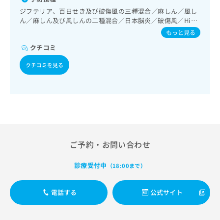
出
稿
クリ
資
診療／婦人科領域の一次診療／更年期障害治療／乳腺領域の
ジフテリア、百日せき及び破傷風の三種混合／麻しん／風し
稿
ニッ
の
料
一次診療／内分泌･代謝･栄養領域の一次診療／内分泌機能検
ん／麻しん及び風しんの二種混合／日本脳炎／破傷風／Hib
クナ
の
お
の
査／インスリン療法／血液・免疫系領域の一次診療／筋・骨
ビサ
感染症／小児の肺炎球菌感染症／ヒトパピローマウイルス感
お
もっと見る
問
ご
格系及び外傷領域の一次診療／小児領域の一次診療／小児循
イト
染症／水痘／インフルエンザ／成人の肺炎球菌感染症／おた
問
い
請
への
環器疾患／小児呼吸器疾患／小児腎疾患／小児神経疾患／小
クチコミ
ふくかぜ／B型肝炎
い
合
お問
求
児アレルギー疾患／小児自己免疫疾患／小児糖尿病／小児内
合
合せ
わ
は
分泌疾患／脊椎麻酔／神経ブロック／医療用麻薬によるがん
クチコミを見る
フォ
わ
せ
こ
疼痛治療／病理診断（専ら病理診断を担当する医師による診
ーム
せ
は
断）
ち
とな
は
こ
ら
りま
こ
ち
す。
ち
ら
クリ
無
ら
ニッ
料
クの
資
情
予
ご予約・お問い合わせ
料
報
約・
の
症状
拡
のご
ご
診療受付中
充
（18:00まで）
相談
請
の
など
求
お
はで
電話する
公式サイト
は
申
きま
こ
せん
し
ので
ち
込