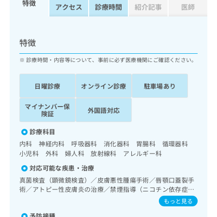
特徴
ッ
は
アクセス
診療時間
紹介記事
医師
ク
こ
ナ
ち
ビ
ら
特徴
に
関
広
診療時間・内容等について、事前に必ず医療機関にご確認ください。
す
広
告
る
告
代
お
出
日曜診療
オンライン診療
駐車場あり
理
問
稿
店
い
の
マイナンバー保
外国語対応
合
の
お
険証
わ
方
問
せ
診療科目
い
は
は
合
内科 神経内科 呼吸器科 消化器科 胃腸科 循環器科
こ
こ
わ
小児科 外科 婦人科 放射線科 アレルギー科
ち
ち
せ
ら
対応可能な疾患・治療
ら
は
真菌検査（顕微鏡検査）／皮膚悪性腫瘍手術／唇顎口蓋裂手
こ
こち
術／アトピー性皮膚炎の治療／禁煙指導（ニコチン依存症管
ち
広
らは
理）／認知症／消化器系領域の一次診療／上部消化管内視鏡
広
ら
もっと見る
告
マイ
検査／上部消化管内視鏡的切除術／肝･胆道・膵臓領域の一
告
出
ナビ
予防接種
次診療／循環器系領域の一次診療／腎･泌尿器系領域の一次