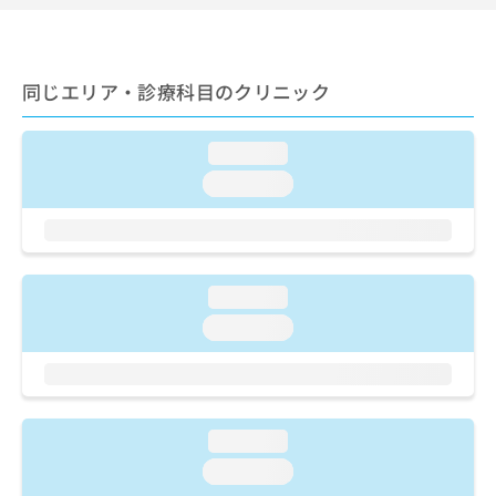
ご了
ら
み
承く
は
ださ
こ
無
い。
ち
料
同じエリア・診療科目のクリニック
ら
情
報
拡
掲
loading...
充
載
loading...
の
情
お
報
申
の
し
修
込
正
loading...
み
は
は
こ
loading...
こ
ち
ち
ら
ら
そ
loading...
の
他
loading...
の