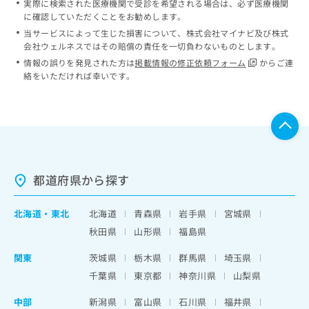
実際に検索された医療機関で受診を希望される場合は、必ず医療機関
に確認していただくことをお勧めします。
当サービスによって生じた損害について、株式会社マイナビ及び株式
会社ウェルネスではその賠償の責任を一切負わないものとします。
情報の誤りを発見された方は
掲載情報の修正依頼フォーム
からご連
絡をいただければ幸いです。
都道府県から探す
北海道
・
東北
北海道
青森県
岩手県
宮城県
秋田県
山形県
福島県
関東
茨城県
栃木県
群馬県
埼玉県
千葉県
東京都
神奈川県
山梨県
中部
新潟県
富山県
石川県
福井県